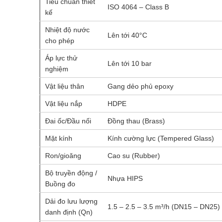
Tiêu chuẩn thiết
ISO 4064 – Class B
kế
Nhiệt độ nước
Lên tới 40°C
cho phép
Áp lực thử
Lên tới 10 bar
nghiệm
Vật liệu thân
Gang dẻo phủ epoxy
Vật liệu nắp
HDPE
Đai ốc/Đầu nối
Đồng thau (Brass)
Mặt kính
Kính cường lực (Tempered Glass)
Ron/gioăng
Cao su (Rubber)
Bộ truyền động /
Nhựa HIPS
Buồng đo
Dải đo lưu lượng
1.5 – 2.5 – 3.5 m³/h (DN15 – DN25)
danh định (Qn)