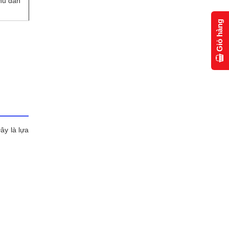
hu dân
Giỏ hàng
ây là lựa