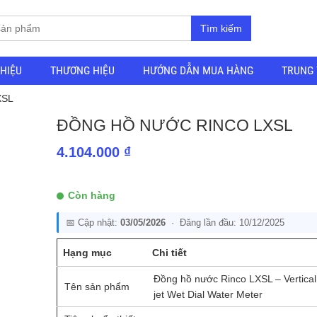
Tìm kiếm
THIỆU
THƯƠNG HIỆU
HƯỚNG DẪN MUA HÀNG
TRUNG 
XSL
ĐỒNG HỒ NƯỚC RINCO LXSL
4.104.000
₫
Còn hàng
📅 Cập nhật:
03/05/2026
· Đăng lần đầu: 10/12/2025
Hạng mục
Chi tiết
Đồng hồ nước Rinco LXSL – Vertical 
Tên sản phẩm
jet Wet Dial Water Meter