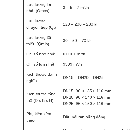
Lưu lượng lớn
3 – 5 – 7 m³/h
nhất (Qmax)
Lưu lượng
120 – 200 – 280 l/h
chuyển tiếp (Qt)
Lưu lượng tối
30 – 50 – 70 l/h
thiểu (Qmin)
Chỉ số nhỏ nhất
0.0001 m³/h
Chỉ số lớn nhất
9999 m³/h
Kích thước danh
DN15 – DN20 – DN25
nghĩa
DN15: 96 × 135 × 116 mm
Kích thước tổng
DN20: 96 × 140 × 116 mm
thể (D x B x H)
DN25: 96 × 150 × 116 mm
Phụ kiện kèm
Đầu nối ren bằng đồng
theo