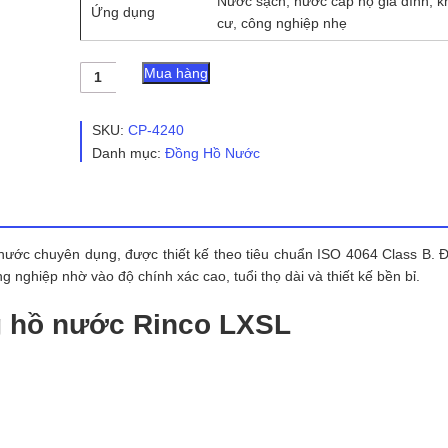
Nước sạch, nước cấp hộ gia đình, k
Ứng dụng
cư, công nghiệp nhẹ
Đồng
Mua hàng
Hồ
Nước
RINCO
SKU:
CP-4240
LXSL
Danh mục:
Đồng Hồ Nước
số
lượng
g nước chuyên dụng, được thiết kế theo tiêu chuẩn ISO 4064 Class B. Đ
nghiệp nhờ vào độ chính xác cao, tuổi thọ dài và thiết kế bền bỉ.
g hồ nước Rinco LXSL