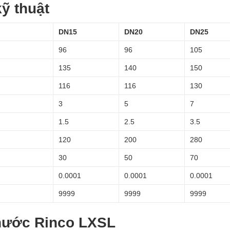
ỹ thuật
DN15
DN20
DN25
96
96
105
135
140
150
116
116
130
3
5
7
1.5
2.5
3.5
120
200
280
30
50
70
0.0001
0.0001
0.0001
9999
9999
9999
nước Rinco LXSL