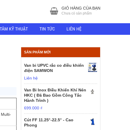
GIỎ HÀNG CỦA BẠN
Chưa có sản phẩm
TÂM KỸ THUẬT
TIN TỨC
LIÊN HỆ
SẢN PHẨM MỚI
Van bi UPVC rắc co điều khiển
điện SAMWON
Liên hệ
Van Bi Inox Điều Khiển Khí Nén
HKC ( Đã Bao Gồm Công Tắc
Hành Trình )
699.000
₫
Multi-
Cút FF 11.25°-22.5° - Cao
Phong