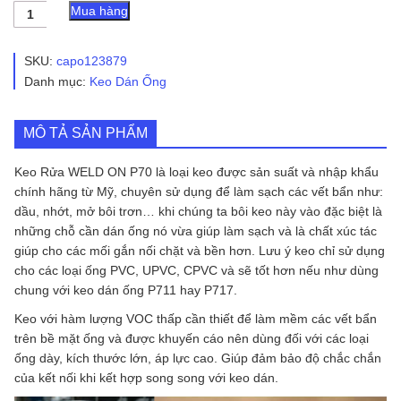
Keo
Mua hàng
Rửa
WELD
ON
SKU:
capo123879
P70
Danh mục:
Keo Dán Ống
-
Keo
Rửa
MÔ TẢ SẢN PHẨM
Chuyên
Dụng
số
Keo Rửa WELD ON P70 là loại keo được sản suất và nhập khẩu
lượng
chính hãng từ Mỹ, chuyên sử dụng để làm sạch các vết bẩn như:
dầu, nhớt, mở bôi trơn… khi chúng ta bôi keo này vào đặc biệt là
những chỗ cần dán ống nó vừa giúp làm sạch và là chất xúc tác
giúp cho các mối gắn nối chặt và bền hơn. Lưu ý keo chỉ sử dụng
cho các loại ống PVC, UPVC, CPVC và sẽ tốt hơn nếu như dùng
chung với keo dán ống P711 hay P717.
Keo với hàm lượng VOC thấp cần thiết để làm mềm các vết bẩn
trên bề mặt ống và được khuyến cáo nên dùng đối với các loại
ống dày, kích thước lớn, áp lực cao. Giúp đảm bảo độ chắc chắn
của kết nối khi kết hợp song song với keo dán.