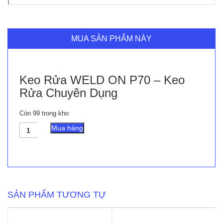
MUA SẢN PHẨM NÀY
Keo Rửa WELD ON P70 – Keo
Rửa Chuyên Dụng
Còn 99 trong kho
Keo
Mua hàng
Rửa
WELD
ON
P70
-
Keo
Rửa
SẢN PHẨM TƯƠNG TỰ
Chuyên
Dụng
số