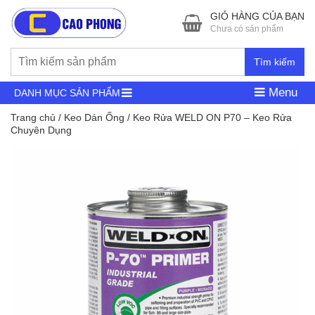
GIỎ HÀNG CỦA BẠN
Chưa có sản phẩm
Tìm kiếm
Menu
DANH MỤC SẢN PHẨM
Trang chủ
/
Keo Dán Ống
/ Keo Rửa WELD ON P70 – Keo Rửa
Chuyên Dụng