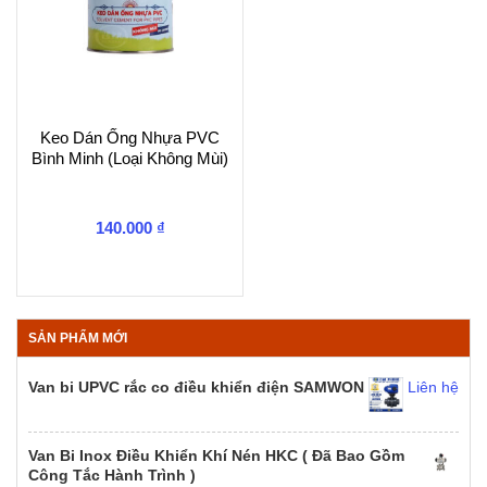
Keo Dán Ống Nhựa PVC
Bình Minh (Loại Không Mùi)
140.000
₫
SẢN PHẨM MỚI
Van bi UPVC rắc co điều khiển điện SAMWON
Liên hệ
Van Bi Inox Điều Khiển Khí Nén HKC ( Đã Bao Gồm
Công Tắc Hành Trình )