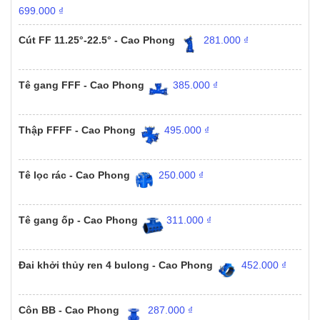
699.000
₫
Cút FF 11.25°-22.5° - Cao Phong
281.000
₫
Tê gang FFF - Cao Phong
385.000
₫
Thập FFFF - Cao Phong
495.000
₫
Tê lọc rác - Cao Phong
250.000
₫
Tê gang ốp - Cao Phong
311.000
₫
Đai khởi thủy ren 4 bulong - Cao Phong
452.000
₫
Côn BB - Cao Phong
287.000
₫