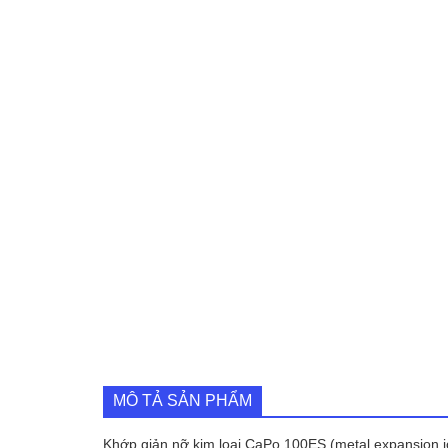
MÔ TẢ SẢN PHẨM
Khớp giản nỡ kim loại CaPo 100ES (metal expansion j