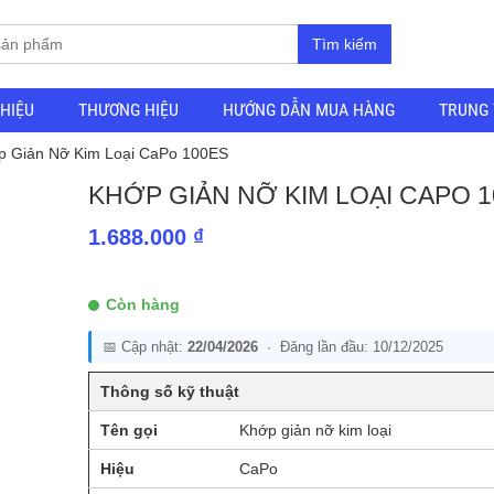
Tìm kiếm
THIỆU
THƯƠNG HIỆU
HƯỚNG DẪN MUA HÀNG
TRUNG 
p Giản Nỡ Kim Loại CaPo 100ES
KHỚP GIẢN NỠ KIM LOẠI CAPO 
1.688.000
₫
Còn hàng
📅 Cập nhật:
22/04/2026
· Đăng lần đầu: 10/12/2025
Thông số kỹ thuật
Tên gọi
Khớp giản nỡ kim loại
Hiệu
CaPo