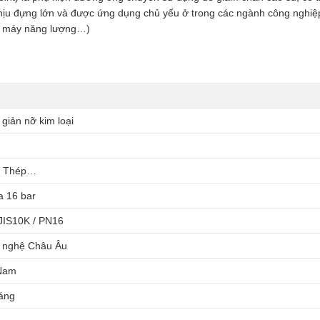
 chịu đựng lớn và được ứng dụng chủ yếu ở trong các ngành công nghiệ
hà máy năng lượng…)
giản nỡ kim loại
 / Thép…
a 16 bar
JIS10K / PN16
 nghệ Châu Âu
 Nam
áng