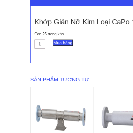
Khớp Giản Nỡ Kim Loại CaPo
Còn 25 trong kho
Khớp
Mua hàng
Giản
Nỡ
Kim
Loại
CaPo
100ES
SẢN PHẨM TƯƠNG TỰ
số
lượng