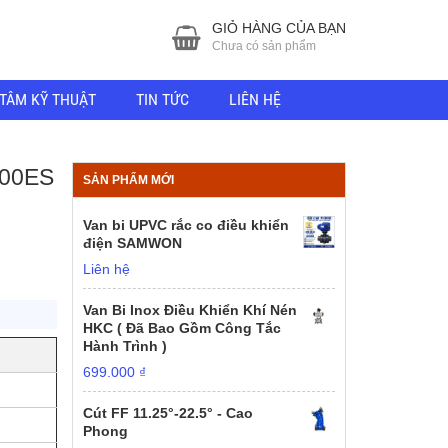
GIỎ HÀNG CỦA BẠN
Chưa có sản phẩm
TÂM KỸ THUẬT
TIN TỨC
LIÊN HỆ
100ES
SẢN PHẨM MỚI
Van bi UPVC rắc co điều khiển
điện SAMWON
Liên hệ
Van Bi Inox Điều Khiển Khí Nén
HKC ( Đã Bao Gồm Công Tắc
Hành Trình )
699.000
₫
Cút FF 11.25°-22.5° - Cao
Phong