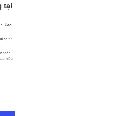
 tại
nh,
Cao
hứng từ
n toàn
cao hiệu