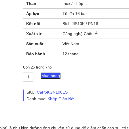
Thân
Inox / Thép…
Áp lực
Tối đa 16 bar
Kết nối
Bích JIS10K / PN16
Xuất xứ
Công nghệ Châu Âu
Sản xuất
Việt Nam
Bảo hành
12 tháng
Còn 25 trong kho
Khớp
Mua hàng
Giản
Nỡ
Kim
SKU:
CaPoKGN100ES
Loại
Danh mục:
Khớp Giản Nỡ
CaPo
100ES
số
lượng
oint) là phụ kiện đường ống chuyên sử dụng để giảm chấn cao su, có 