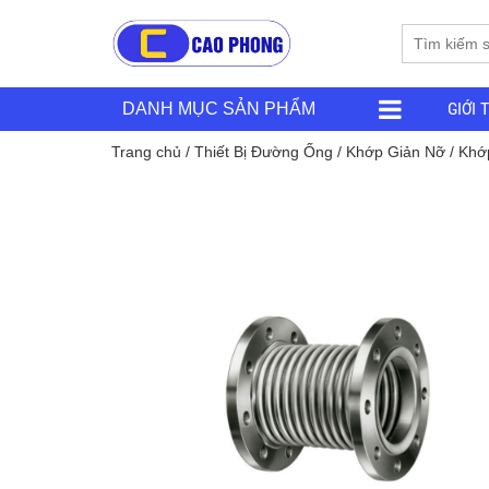
GIỚI 
DANH MỤC SẢN PHẨM
Trang chủ
/
Thiết Bị Đường Ống
/
Khớp Giản Nỡ
/ Khớ