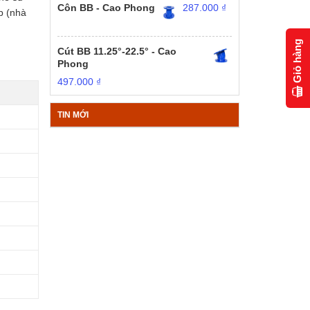
Côn BB - Cao Phong
287.000
₫
p (nhà
Giỏ hàng
Cút BB 11.25°-22.5° - Cao
Phong
497.000
₫
TIN MỚI