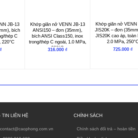
Khớp giãn nở VENN
ENN JB-13
Khớp giãn nở VENN JB-13
JIS20K – đơn (35mm)
mm), bích
ANSI150 – đơn (35mm),
JIS20K cao áp, toàn
ng/thép C
bích ANSI Class150, inox
2.0 MPa, 250°
, 220°C
trong/thép C ngoài, 1.0 MPa,
220°C
725.000
₫
₫
316.000
₫
TIN LIÊN HỆ
CHÍNH SÁCH
contact@caophong.com.vn
Chính sách đổi trả – hoàn tiền