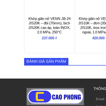
Khớp giãn nở VENN JB-24
Khớp giãn nở V
JIS20K – đôi (70mm), bích
JIS10K – đơn (35
JIS20K cao áp, toàn INOX,
JIS10K, inox tro
2.0 MPa, 250°C
ngoài, 1.0 MPa
237.000
₫
420.000
ĐÁNH GIÁ SẢN PHẨM
THÔNG 
Email: