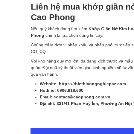
Liên hệ mua khớp giãn nở
Cao Phong
Nếu quý khách đang tìm kiếm
Khớp Giãn Nở Kim Lo
Phong
chính là lựa chọn đáng tin cậy.
Chúng tôi là đơn vị nhập khẩu và phân phối trực tiếp
CO, CQ.
Với kho hàng quy mô lớn, đa dạng kích thước và mẫu
quốc. Đội ngũ kỹ thuật viên giàu kinh nghiệm sẽ tư vấn
quả vận hành.
Website: https://thietbicongnghiepaz.com
Hotline: 0906.818.600
Email: contact@caophong.com.vn
Địa chỉ: 331/41 Phan Huy Ích, Phường An Hội