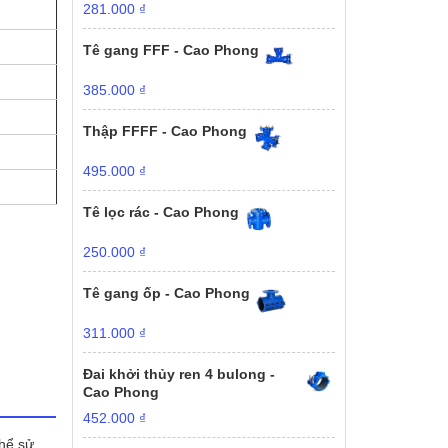
281.000
₫
Tê gang FFF - Cao Phong
385.000
₫
Thập FFFF - Cao Phong
495.000
₫
Tê lọc rác - Cao Phong
250.000
₫
Tê gang ốp - Cao Phong
311.000
₫
Đai khởi thủy ren 4 bulong -
Cao Phong
452.000
₫
thể sử