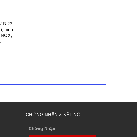
 JB-23
, bích
 INOX,
C
CHỨNG NHẬN & KẾT NỐI
Chứng Nhận