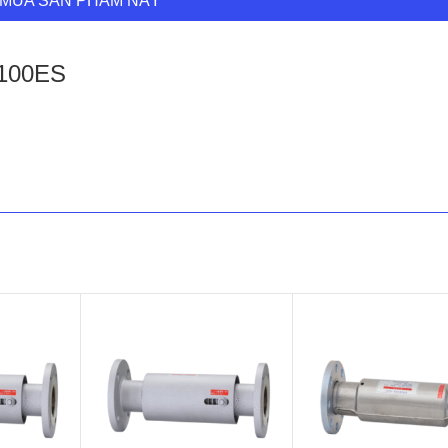
MUA SẢN PHẨM NÀY
 100ES