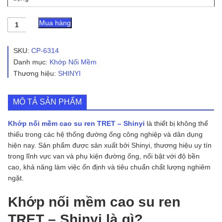
Khớp
Mua hàng
nối
mềm
cao
SKU:
CP-6314
su
Danh mục:
Khớp Nối Mềm
ren
Thương hiệu:
SHINYI
TRET
-
Shinyi
số
MÔ TẢ SẢN PHẨM
lượng
Khớp nối mềm cao su ren TRET – Shinyi
là thiết bị không thể
thiếu trong các hệ thống đường ống công nghiệp và dân dụng
hiện nay. Sản phẩm được sản xuất bởi
Shinyi
, thương hiệu uy tín
trong lĩnh vực van và phụ kiện đường ống, nổi bật với độ bền
cao, khả năng làm việc ổn định và tiêu chuẩn chất lượng nghiêm
ngặt.
Khớp nối mềm cao su ren
TRET – Shinyi là gì?