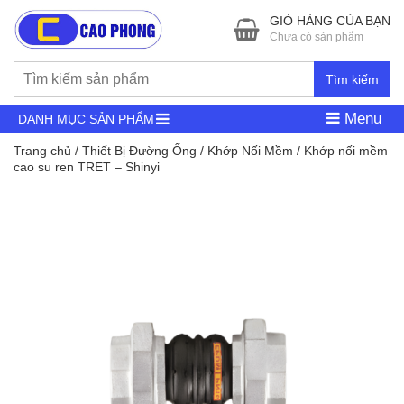
GIỎ HÀNG CỦA BẠN
Chưa có sản phẩm
Tìm kiếm
Menu
DANH MỤC SẢN PHẨM
Trang chủ
/
Thiết Bị Đường Ống
/
Khớp Nối Mềm
/ Khớp nối mềm
cao su ren TRET – Shinyi