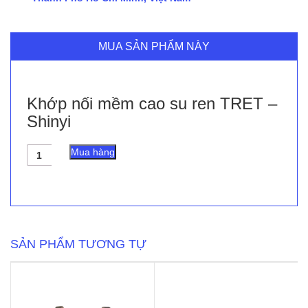
MUA SẢN PHẨM NÀY
Khớp nối mềm cao su ren TRET –
Shinyi
Khớp
Mua hàng
nối
mềm
cao
su
ren
TRET
-
SẢN PHẨM TƯƠNG TỰ
Shinyi
số
lượng