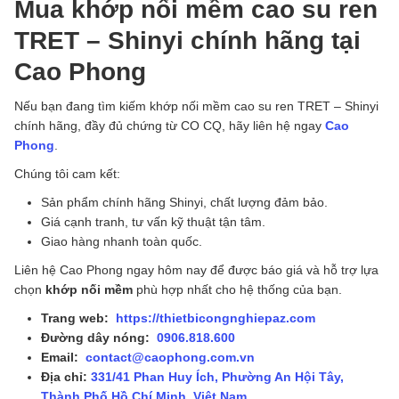
Mua khớp nối mềm cao su ren
TRET – Shinyi chính hãng tại
Cao Phong
Nếu bạn đang tìm kiếm khớp nối mềm cao su ren TRET – Shinyi
chính hãng, đầy đủ chứng từ CO CQ, hãy liên hệ ngay
Cao
Phong
.
Chúng tôi cam kết:
Sản phẩm chính hãng Shinyi, chất lượng đảm bảo.
Giá cạnh tranh, tư vấn kỹ thuật tận tâm.
Giao hàng nhanh toàn quốc.
Liên hệ Cao Phong ngay hôm nay để được báo giá và hỗ trợ lựa
chọn
khớp nối mềm
phù hợp nhất cho hệ thống của bạn.
Trang web:
https://thietbicongnghiepaz.com
Đường dây nóng:
0906.818.600
Email:
contact@caophong.com.vn
Địa chỉ:
331/41 Phan Huy Ích, Phường An Hội Tây,
Thành Phố Hồ Chí Minh, Việt Nam