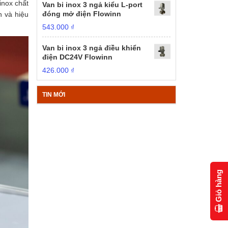
inox chất
Van bi inox 3 ngả kiểu L-port
đóng mở điện Flowinn
n và hiệu
543.000
₫
Van bi inox 3 ngả điều khiển
điện DC24V Flowinn
426.000
₫
TIN MỚI
Giỏ hàng