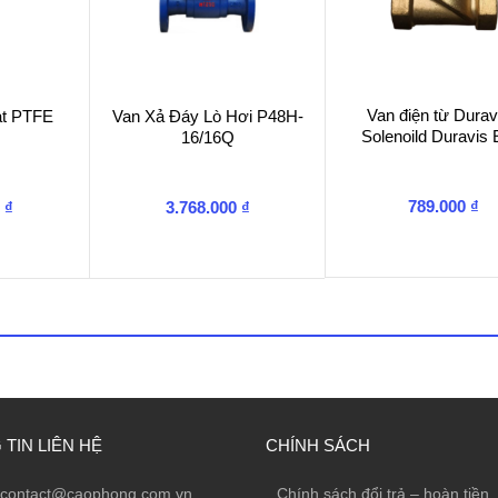
Van điện từ Duravi
t PTFE
Van Xả Đáy Lò Hơi P48H-
Solenoild Duravis
16/16Q
789.000
₫
0
₫
3.768.000
₫
TIN LIÊN HỆ
CHÍNH SÁCH
contact@caophong.com.vn
Chính sách đổi trả – hoàn tiền