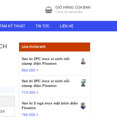
GIỎ HÀNG CỦA BẠN
Chưa có sản phẩm
TÂM KỸ THUẬT
TIN TỨC
LIÊN HỆ
ÍCH
SẢN PHẨM MỚI
Van bi 2PC inox vi sinh nối
clamp điện Flowinn
864.000
₫
Van bi 3PC inox vi sinh nối
clamp điện Flowinn
774.000
₫
Van bi 3 ngả inox mặt bích điện
Flowinn
N16
766.000
₫