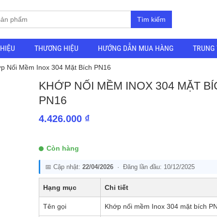
Tìm kiếm
THIỆU
THƯƠNG HIỆU
HƯỚNG DẪN MUA HÀNG
TRUNG 
p Nối Mềm Inox 304 Mặt Bích PN16
KHỚP NỐI MỀM INOX 304 MẶT B
PN16
4.426.000
₫
Còn hàng
📅 Cập nhật:
22/04/2026
· Đăng lần đầu: 10/12/2025
Hạng mục
Chi tiết
Tên gọi
Khớp nối mềm Inox 304 mặt bích P