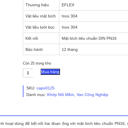
Thương hiệu
EFLEX
Vật liệu mặt bích
Inox 304
Vật liệu lưới bọc
Inox 304
Kết nối
Mặt bích tiêu chuẩn DIN PN16
Bảo hành
12 tháng
Còn 25 trong kho
Khớp
Mua hàng
Nối
Mềm
Inox
SKU:
capo0125
304
Danh mục:
Khớp Nối Mềm
,
Van Công Nghiệp
Mặt
Bích
PN16
số
lượng
 linh hoạt dùng để kết nối hai đoạn ống với mặt bích tiêu chuẩn PN16,