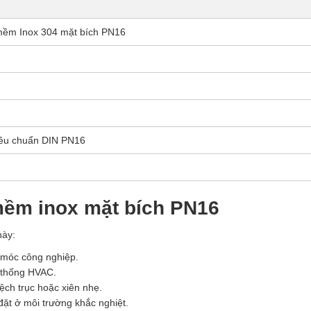
mềm Inox 304 mặt bích PN16
iêu chuẩn DIN PN16
mềm inox mặt bích PN16
này:
 móc công nghiệp.
ệ thống HVAC.
lệch trục hoặc xiên nhẹ.
đặt ở môi trường khắc nghiệt.