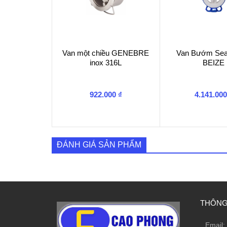
Van một chiều GENEBRE
Van Bướm Sea
inox 316L
BEIZE
922.000
₫
4.141.00
ĐÁNH GIÁ SẢN PHẨM
THÔNG 
Email: