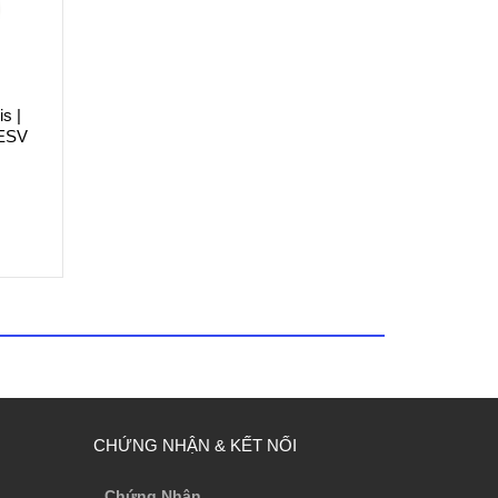
s |
 ESV
CHỨNG NHẬN & KẾT NỐI
Chứng Nhận