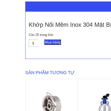
Khớp Nối Mềm Inox 304 Mặt B
Còn 25 trong kho
Khớp
Mua hàng
Nối
Mềm
Inox
304
Mặt
Bích
SẢN PHẨM TƯƠNG TỰ
PN16
số
lượng