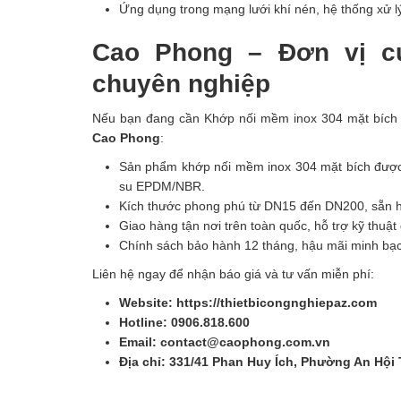
Ứng dụng trong mạng lưới khí nén, hệ thống xử l
Cao Phong – Đơn vị c
chuyên nghiệp
Nếu bạn đang cần Khớp nối mềm inox 304 mặt bích P
Cao Phong
:
Sản phẩm khớp nối mềm inox 304 mặt bích đượ
su EPDM/NBR.
Kích thước phong phú từ DN15 đến DN200, sẵn h
Giao hàng tận nơi trên toàn quốc, hỗ trợ kỹ thuật 
Chính sách bảo hành 12 tháng, hậu mãi minh bạc
Liên hệ ngay để nhận báo giá và tư vấn miễn phí:
Website: https://thietbicongnghiepaz.com
Hotline: 0906.818.600
Email: contact@caophong.com.vn
Địa chỉ: 331/41 Phan Huy Ích, Phường An Hội