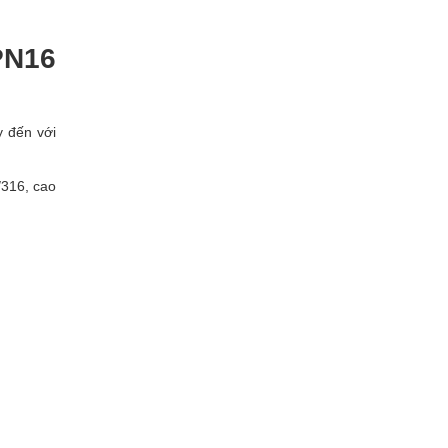
PN16
y đến với
/316, cao