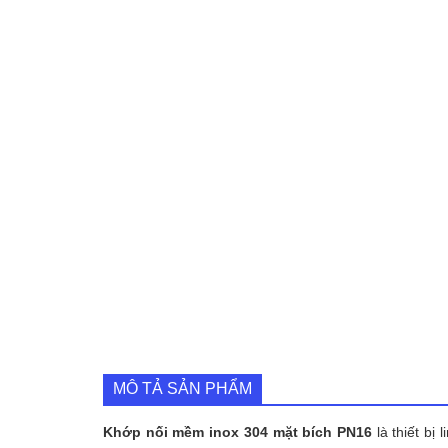
MÔ TẢ SẢN PHẨM
Khớp nối mềm inox 304 mặt bích PN16
là thiết bị