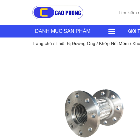
GIỚI 
DANH MỤC SẢN PHẨM
Trang chủ
/
Thiết Bị Đường Ống
/
Khớp Nối Mềm
/ Khớ