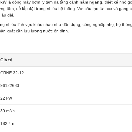
1.1kW
1kW
là dòng máy bơm ly tâm đa tầng cánh
nằm ngang
, thiết kế nhỏ gọ
số
g tâm, dễ lắp đặt trong nhiều hệ thống. Với cấu tạo từ inox và gang c
lượng
lâu dài.
ong nhiều lĩnh vực khác nhau như dân dụng, công nghiệp nhẹ, hệ thốn
sản xuất cần lưu lượng nước ổn định.
Giá trị
CRNE 32-12
96122683
22 kW
30 m³/h
182.4 m