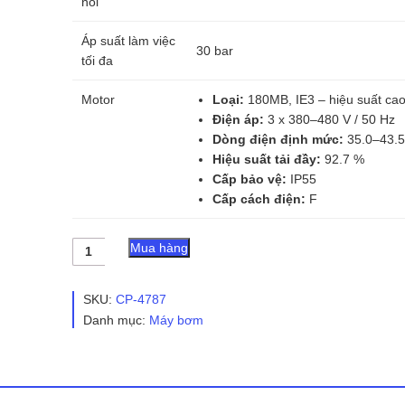
nối
Áp suất làm việc
30 bar
tối đa
Motor
Loại:
180MB, IE3 – hiệu suất ca
Điện áp:
3 x 380–480 V / 50 Hz
Dòng điện định mức:
35.0–43.5
Hiệu suất tải đầy:
92.7 %
Cấp bảo vệ:
IP55
Cấp cách điện:
F
Máy
Mua hàng
bơm
trục
đứng
SKU:
CP-4787
Grundfos
Danh mục:
Máy bơm
Gr-
1017899-
CM
15-
01-