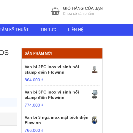
GIỎ HÀNG CỦA BẠN
Chưa có sản phẩm
TÂM KỸ THUẬT
TIN TỨC
LIÊN HỆ
OS
SẢN PHẨM MỚI
Van bi 2PC inox vi sinh nối
clamp điện Flowinn
864.000
₫
Van bi 3PC inox vi sinh nối
clamp điện Flowinn
774.000
₫
Van bi 3 ngả inox mặt bích điện
Flowinn
766.000
₫