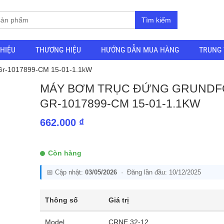
Tìm kiếm
THIỆU
THƯƠNG HIỆU
HƯỚNG DẪN MUA HÀNG
TRUNG 
 Gr-1017899-CM 15-01-1.1kW
MÁY BƠM TRỤC ĐỨNG GRUNDF
GR-1017899-CM 15-01-1.1KW
662.000
₫
Còn hàng
📅 Cập nhật:
03/05/2026
· Đăng lần đầu: 10/12/2025
Thông số
Giá trị
Model
CRNE 32-12