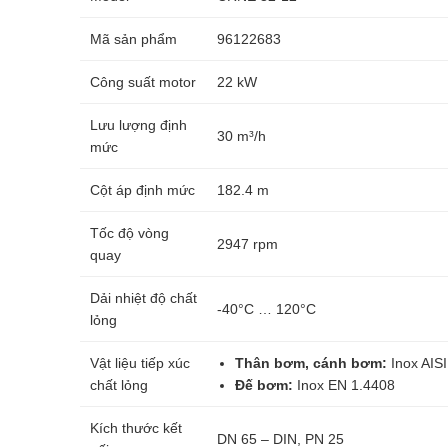
Mã sản phẩm
96122683
Công suất motor
22 kW
Lưu lượng định
30 m³/h
mức
Cột áp định mức
182.4 m
Tốc độ vòng
2947 rpm
quay
Dải nhiệt độ chất
-40°C … 120°C
lỏng
Vật liệu tiếp xúc
Thân bơm, cánh bơm:
Inox AISI
chất lỏng
Đế bơm:
Inox EN 1.4408
Kích thước kết
DN 65 – DIN, PN 25