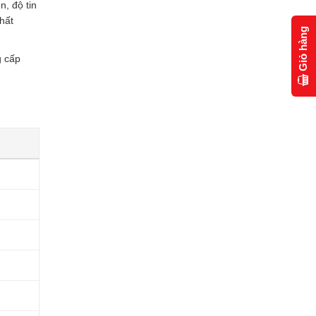
n, độ tin
hất
Giỏ hàng
g cấp