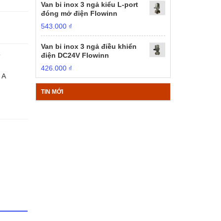
Van bi inox 3 ngả kiểu L-port
đóng mở điện Flowinn
543.000
₫
Van bi inox 3 ngả điều khiển
o
điện DC24V Flowinn
426.000
₫
 A
TIN MỚI