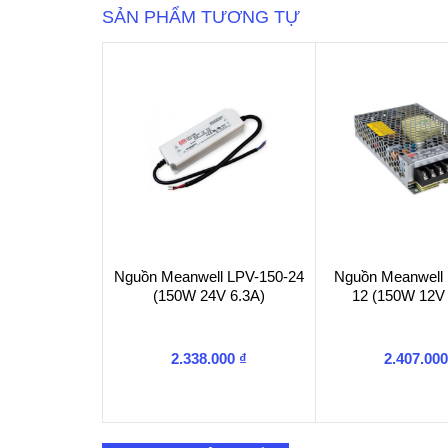
SẢN PHẨM TƯƠNG TỰ
5A)
số
lượng
Nguồn Meanwell LPV-150-24
Nguồn Meanwell
(150W 24V 6.3A)
12 (150W 12V 
2.338.000
₫
2.407.00