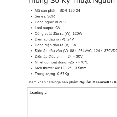
Thông Số Kỹ Thuật Nguồn
Mã sản phẩm: SDR-120-24
Series: SDR
Công nghệ: AC/DC
Loại output: CV
Công suất đầu ra (W): 120W
Điện áp đầu ra (V): 24V
Dòng điện đầu ra (A): 5A
Điện áp đầu vào (V): 88 ~ 264VAC; 124 ~ 370VD
Điện áp điều chỉnh: 24 ~ 30V
Nhiệt độ hoạt động: -25 ~ +70℃
Kích thước: 40*125.2*113.5mm
Trọng lượng: 0.67Kg
Tham khảo cataloge sản phẩm
Nguồn Meanwell SDR