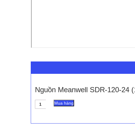
Nguồn Meanwell SDR-120-24 
Nguồn
Mua hàng
Meanwell
SDR-
120-
24
(120W
24V