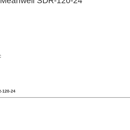
 Meanwell SDR-120-24
C
-120-24