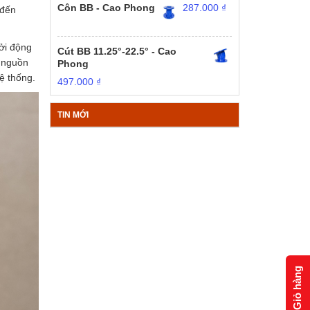
Côn BB - Cao Phong
287.000
₫
 đến
hởi động
Cút BB 11.25°-22.5° - Cao
ộ nguồn
Phong
ệ thống.
497.000
₫
TIN MỚI
Giỏ hàng