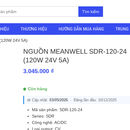
Tìm kiếm
THIỆU
THƯƠNG HIỆU
HƯỚNG DẪN MUA HÀNG
TRUNG 
(120W 24V 5A)
NGUỒN MEANWELL SDR-120-24
(120W 24V 5A)
3.045.000
₫
Còn hàng
📅 Cập nhật:
03/05/2026
· Đăng lần đầu: 10/12/2025
Mã sản phẩm: SDR-120-24
Series: SDR
Công nghệ: AC/DC
Loại output: CV