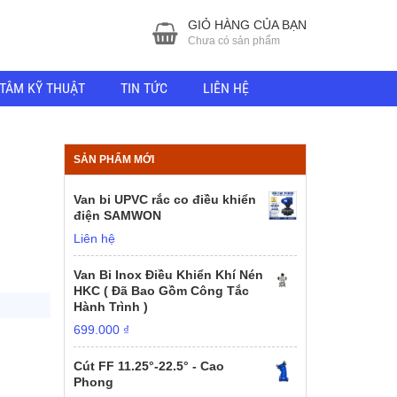
GIỎ HÀNG CỦA BẠN
Chưa có sản phẩm
TÂM KỸ THUẬT
TIN TỨC
LIÊN HỆ
SẢN PHẨM MỚI
Van bi UPVC rắc co điều khiển
điện SAMWON
Liên hệ
Van Bi Inox Điều Khiển Khí Nén
HKC ( Đã Bao Gồm Công Tắc
Hành Trình )
699.000
₫
Cút FF 11.25°-22.5° - Cao
Phong