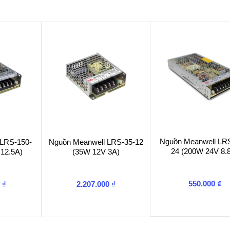
Nguồn Meanwell LR
 LRS-150-
Nguồn Meanwell LRS-35-12
24 (200W 24V 8.
12.5A)
(35W 12V 3A)
550.000
₫
0
₫
2.207.000
₫