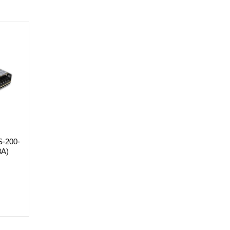
S-200-
8A)