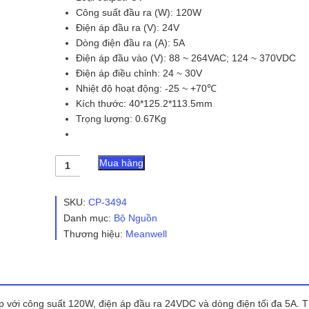
Công suất đầu ra (W): 120W
Điện áp đầu ra (V): 24V
Dòng điện đầu ra (A): 5A
Điện áp đầu vào (V): 88 ~ 264VAC; 124 ~ 370VDC
Điện áp điều chỉnh: 24 ~ 30V
Nhiệt độ hoạt động: -25 ~ +70℃
Kích thước: 40*125.2*113.5mm
Trọng lượng: 0.67Kg
Nguồn
Mua hàng
Meanwell
SDR-
120-
SKU:
CP-3494
24
Danh mục:
Bộ Nguồn
(120W
Thương hiệu:
Meanwell
24V
5A)
số
lượng
p với công suất 120W, điện áp đầu ra 24VDC và dòng điện tối đa 5A. T