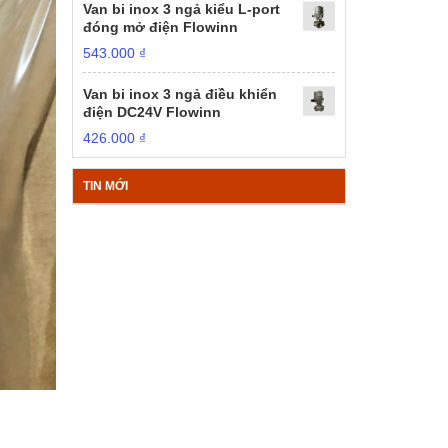
Van bi inox 3 ngả kiểu L-port
đóng mở điện Flowinn
543.000
₫
Van bi inox 3 ngả điều khiển
điện DC24V Flowinn
426.000
₫
TIN MỚI