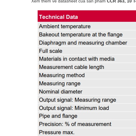
Xem thêm về datasheet của sản phẩm
CCR 363, 10 T