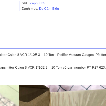
363
SKU:
capo0335
PT
Danh mục:
Đo Cảm Biến
R27
623
số
lượng
mitter Cajon 8 VCR 1*10E-3 – 10 Torr , Pfeiffer Vacuum Gauges, Pfeiff
ansmitter Cajon 8 VCR 1*10E-3 – 10 Torr có part number PT R27 623.