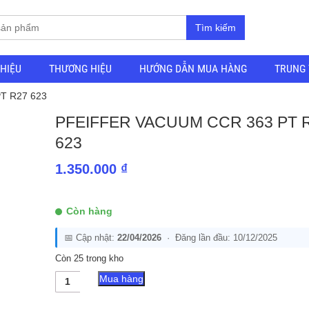
Tìm kiếm
THIỆU
THƯƠNG HIỆU
HƯỚNG DẪN MUA HÀNG
TRUNG 
PT R27 623
PFEIFFER VACUUM CCR 363 PT 
623
1.350.000
₫
Còn hàng
📅 Cập nhật:
22/04/2026
· Đăng lần đầu: 10/12/2025
Còn 25 trong kho
Pfeiffer
Mua hàng
Vacuum
CCR