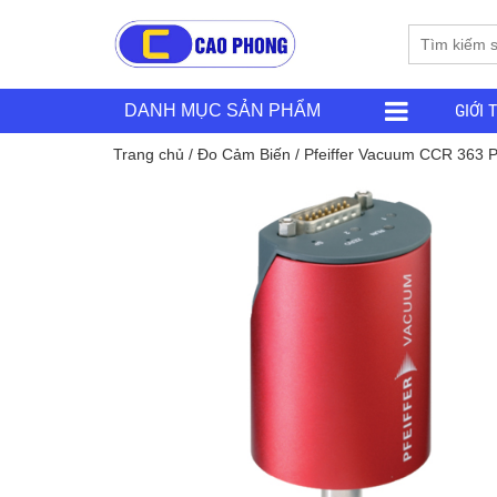
GIỚI 
DANH MỤC SẢN PHẨM
Trang chủ
/
Đo Cảm Biến
/ Pfeiffer Vacuum CCR 363 