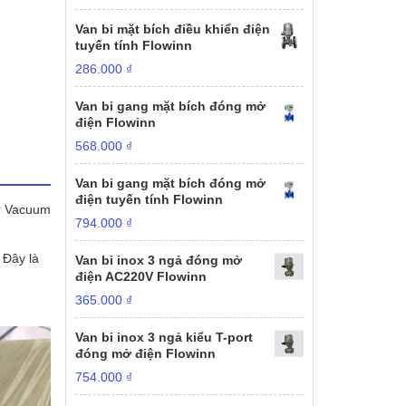
Van bi mặt bích điều khiển điện
tuyến tính Flowinn
286.000
₫
Van bi gang mặt bích đóng mở
điện Flowinn
568.000
₫
Van bi gang mặt bích đóng mở
điện tuyến tính Flowinn
er Vacuum
794.000
₫
 Đây là
Van bi inox 3 ngả đóng mở
điện AC220V Flowinn
365.000
₫
Van bi inox 3 ngả kiểu T-port
đóng mở điện Flowinn
754.000
₫