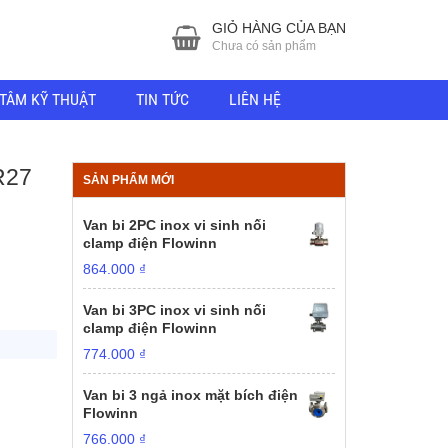
GIỎ HÀNG CỦA BẠN
Chưa có sản phẩm
TÂM KỸ THUẬT
TIN TỨC
LIÊN HỆ
R27
SẢN PHẨM MỚI
Van bi 2PC inox vi sinh nối
clamp điện Flowinn
864.000
₫
Van bi 3PC inox vi sinh nối
clamp điện Flowinn
774.000
₫
Van bi 3 ngả inox mặt bích điện
Flowinn
766.000
₫