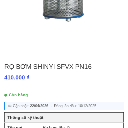
RỌ BƠM SHINYI SFVX PN16
410.000
₫
Còn hàng
📅 Cập nhật:
22/04/2026
· Đăng lần đầu: 10/12/2025
Thông số kỹ thuật
Tên gọi
Rọ bơm ShinYi