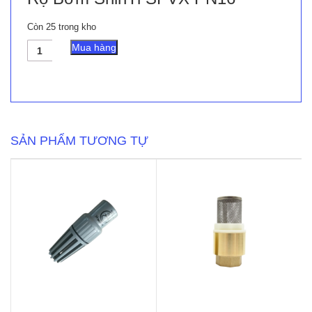
Còn 25 trong kho
Rọ
Mua hàng
Bơm
ShinYi
SFVX
PN16
số
lượng
SẢN PHẨM TƯƠNG TỰ