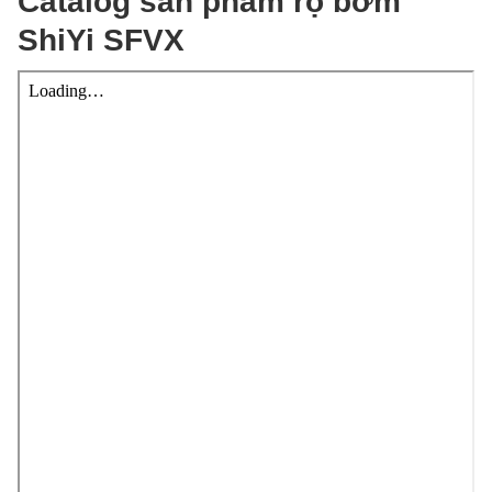
Catalog sản phẩm rọ bơm
ShiYi SFVX