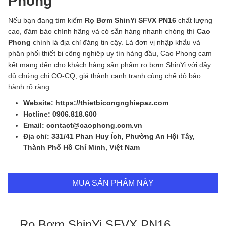
Phong
Nếu bạn đang tìm kiếm
Rọ Bơm ShinYi SFVX PN16
chất lượng
cao, đảm bảo chính hãng và có sẵn hàng nhanh chóng thì
Cao
Phong
chính là địa chỉ đáng tin cậy. Là đơn vị nhập khẩu và
phân phối thiết bị công nghiệp uy tín hàng đầu, Cao Phong cam
kết mang đến cho khách hàng sản phẩm rọ bơm ShinYi với đầy
đủ chứng chỉ CO-CQ, giá thành cạnh tranh cùng chế độ bảo
hành rõ ràng.
Website: https://thietbicongnghiepaz.com
Hotline: 0906.818.600
Email: contact@caophong.com.vn
Địa chỉ: 331/41 Phan Huy Ích, Phường An Hội Tây,
Thành Phố Hồ Chí Minh, Việt Nam
MUA SẢN PHẨM NÀY
Rọ Bơm ShinYi SFVX PN16