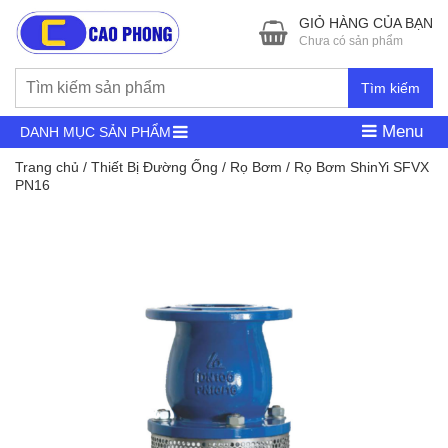
GIỎ HÀNG CỦA BẠN
Chưa có sản phẩm
Tìm kiếm
Menu
DANH MỤC SẢN PHẨM
Trang chủ
/
Thiết Bị Đường Ống
/
Rọ Bơm
/ Rọ Bơm ShinYi SFVX
PN16