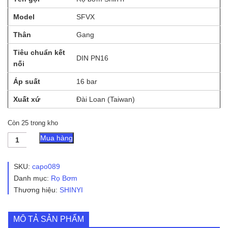
Model
SFVX
Thân
Gang
Tiêu chuẩn kết
DIN PN16
nối
Áp suất
16 bar
Xuất xứ
Đài Loan (Taiwan)
Còn 25 trong kho
Rọ
Mua hàng
Bơm
ShinYi
SFVX
SKU:
capo089
PN16
Danh mục:
Rọ Bơm
số
Thương hiệu:
SHINYI
lượng
MÔ TẢ SẢN PHẨM