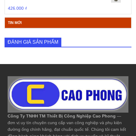
426.000
₫
TIN MỚI
ĐÁNH GIÁ SẢN PHẨM
Công Ty TNHH TM Thiết Bị Công Nghiệp Cao Phong
—
đơn vị uy tín chuyên cung cấp van công nghiệp và phụ kiện
đường ống chính hãng, đạt chuẩn quốc tế. Chúng tôi cam kết
đồng hành cùng khách hàng với dịch vụ tư vấn và kỹ thuật