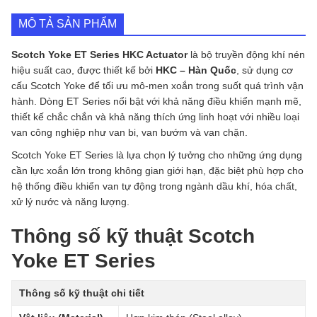
số
lượng
MÔ TẢ SẢN PHẨM
Scotch Yoke ET Series HKC Actuator
là bộ truyền động khí nén
hiệu suất cao, được thiết kế bởi
HKC – Hàn Quốc
, sử dụng cơ
cấu Scotch Yoke để tối ưu mô-men xoắn trong suốt quá trình vận
hành. Dòng ET Series nổi bật với khả năng điều khiển mạnh mẽ,
thiết kế chắc chắn và khả năng thích ứng linh hoạt với nhiều loại
van công nghiệp như van bi, van bướm và van chặn.
Scotch Yoke ET Series là lựa chọn lý tưởng cho những ứng dụng
cần lực xoắn lớn trong không gian giới hạn, đặc biệt phù hợp cho
hệ thống điều khiển van tự động trong ngành dầu khí, hóa chất,
xử lý nước và năng lượng.
Thông số kỹ thuật Scotch
Yoke ET Series
Thông số kỹ thuật chi tiết