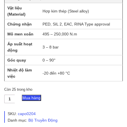
Vật liệu
Hợp kim thép (Steel alloy)
(Material)
Chứng nhận
PED, SIL 2, EAC, RINA Type approval
Mô men xoắn
495 – 250,000 N.m
Áp suất hoạt
3 – 8 bar
động
Góc quay
0 – 90°
Nhiệt độ làm
-20 đến +80 °C
việc
Còn 25 trong kho
Scotch
Mua hàng
Yoke
ET
Series
SKU:
capo0204
HKC
Danh mục:
Bộ Truyền Động
Actuator