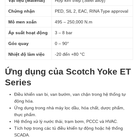
Vật liệu (Material)
Hợp kim thép (Steel alloy)
Chứng nhận
PED, SIL 2, EAC, RINA Type approval
Mô men xoắn
495 – 250,000 N.m
Áp suất hoạt động
3 – 8 bar
Góc quay
0 – 90°
Nhiệt độ làm việc
-20 đến +80 °C
Ứng dụng của Scotch Yoke ET
Series
Điều khiển van bi, van bướm, van chặn trong hệ thống tự
động hóa.
Ứng dụng trong nhà máy lọc dầu, hóa chất, dược phẩm,
thực phẩm.
Hệ thống xử lý nước thải, trạm bơm, PCCC và HVAC.
Tích hợp trong các tủ điều khiển tự động hoặc hệ thống
SCADA.