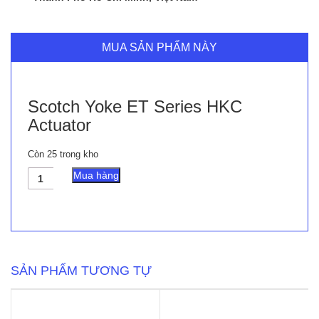
MUA SẢN PHẨM NÀY
Scotch Yoke ET Series HKC
Actuator
Còn 25 trong kho
Scotch
Mua hàng
Yoke
ET
Series
HKC
Actuator
số
lượng
SẢN PHẨM TƯƠNG TỰ