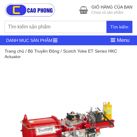
GIỎ HÀNG CỦA BẠN
Chưa có sản phẩm
Tìm kiếm
Menu
DANH MỤC SẢN PHẨM
Trang chủ
/
Bộ Truyền Động
/ Scotch Yoke ET Series HKC
Actuator