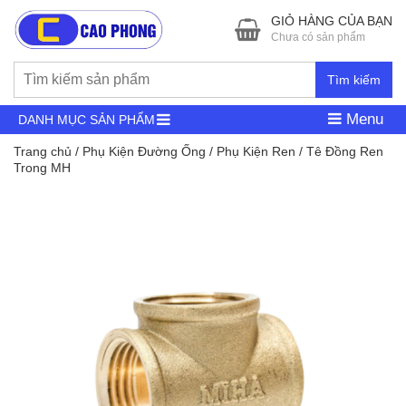
GIỎ HÀNG CỦA BẠN
Chưa có sản phẩm
Tìm kiếm
Menu
DANH MỤC SẢN PHẨM
Trang chủ
/
Phụ Kiện Đường Ống
/
Phụ Kiện Ren
/ Tê Đồng Ren
Trong MH