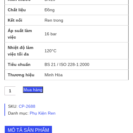
Chất liệu
Đồng
Kết nối
Ren trong
Áp suất làm
16 bar
việc
Nhiệt độ làm
120°C
việc tối đa
Tiêu chuẩn
BS 21 / ISO 228-1:2000
Thương hiệu
Minh Hòa
Tê
Mua hàng
Đồng
Ren
Trong
SKU:
CP-2688
MH
Danh mục:
Phụ Kiện Ren
số
lượng
MÔ TẢ SẢN PHẨM