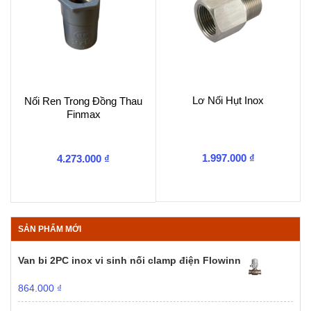
Lơ Nối Hụt Inox
Nối Ren Trong Đồng Thau
Finmax
1.997.000
₫
4.273.000
₫
SẢN PHẨM MỚI
Van bi 2PC inox vi sinh nối clamp điện Flowinn
864.000
₫