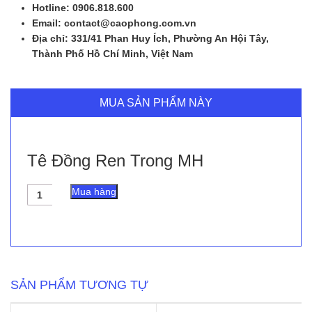
Hotline: 0906.818.600
Email: contact@caophong.com.vn
Địa chỉ: 331/41 Phan Huy Ích, Phường An Hội Tây,
Thành Phố Hồ Chí Minh, Việt Nam
MUA SẢN PHẨM NÀY
Tê Đồng Ren Trong MH
Tê
Mua hàng
Đồng
Ren
Trong
MH
số
lượng
SẢN PHẨM TƯƠNG TỰ