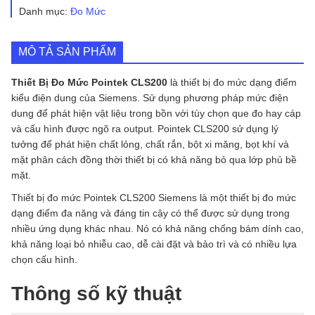
Pointek
Danh mục:
Đo Mức
CLS200
số
lượng
MÔ TẢ SẢN PHẨM
Thiết Bị Đo Mức Pointek CLS200
là thiết bị đo mức dạng điểm
kiểu điện dung của Siemens. Sử dụng phương pháp mức điện
dung để phát hiện vật liệu trong bồn với tùy chọn que đo hay cáp
và cấu hình được ngõ ra output. Pointek CLS200 sử dụng lý
tưởng để phát hiện chất lỏng, chất rắn, bột xi măng, bọt khí và
mặt phân cách đồng thời thiết bị có khả năng bỏ qua lớp phủ bề
mặt.
Thiết bị đo mức Pointek CLS200 Siemens là một thiết bị đo mức
dạng điểm đa năng và đáng tin cậy có thể được sử dụng trong
nhiều ứng dụng khác nhau. Nó có khả năng chống bám dính cao,
khả năng loại bỏ nhiễu cao, dễ cài đặt và bảo trì và có nhiều lựa
chọn cấu hình.
Thông số kỹ thuật