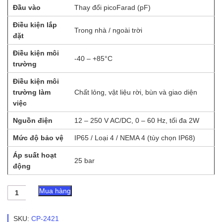
Đầu vào
Thay đổi picoFarad (pF)
Điều kiện lắp
Trong nhà / ngoài trời
đặt
Điều kiện môi
-40 – +85°C
trường
Điều kiện môi
trường làm
Chất lỏng, vật liệu rời, bùn và giao diện
việc
Nguồn điện
12 – 250 V AC/DC, 0 – 60 Hz, tối đa 2W
Mức độ bảo vệ
IP65 / Loại 4 / NEMA 4 (tùy chọn IP68)
Áp suất hoạt
25 bar
động
Thiết
Mua hàng
Bị
Đo
Mức
SKU:
CP-2421