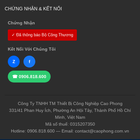
CHỨNG NHẬN & KẾT NỐI
Chứng Nhận
✓ Đã thông báo Bộ Công Thương
Kết Nối Với Chúng Tôi
Z
f
☎ 0906.818.600
Công Ty TNHH TM Thiết Bị Công Nghiệp Cao Phong
331/41 Phan Huy Ích, Phường An Hội Tây, Thành Phố Hồ Chí
Minh, Việt Nam
Mã số thuế: 0315207350
Hotline: 0906.818.600 — Email: contact@caophong.com.vn