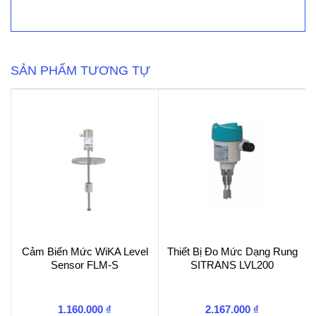
Mức
Pointek
CLS200
số
lượng
SẢN PHẨM TƯƠNG TỰ
Cảm Biến Mức WiKA Level
Thiết Bị Đo Mức Dạng Rung
Sensor FLM-S
SITRANS LVL200
1.160.000
₫
2.167.000
₫