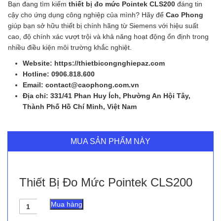
Bạn đang tìm kiếm
thiết bị đo mức Pointek CLS200
đáng tin
cậy cho ứng dụng công nghiệp của mình? Hãy để
Cao Phong
giúp bạn sở hữu thiết bị chính hãng từ Siemens với hiệu suất
cao, độ chính xác vượt trội và khả năng hoạt động ổn định trong
nhiều điều kiện môi trường khắc nghiệt.
Website: https://thietbicongnghiepaz.com
Hotline: 0906.818.600
Email: contact@caophong.com.vn
Địa chỉ: 331/41 Phan Huy Ích, Phường An Hội Tây,
Thành Phố Hồ Chí Minh, Việt Nam
MUA SẢN PHẨM NÀY
Thiết Bị Đo Mức Pointek CLS200
Thiết
Mua hàng
Bị
Đo