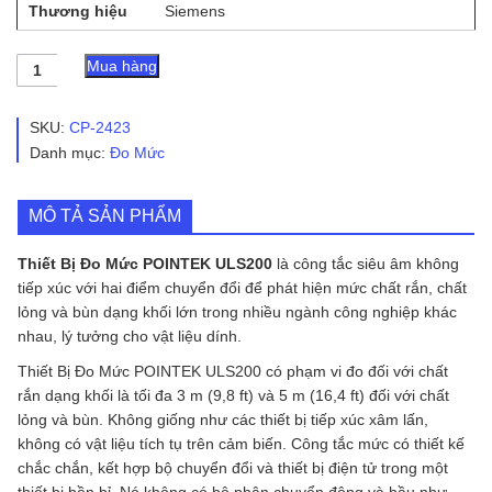
Thương hiệu
Siemens
Thiết
Mua hàng
Bị
Đo
Mức
SKU:
CP-2423
POINTEK
Danh mục:
Đo Mức
ULS200
số
lượng
MÔ TẢ SẢN PHẨM
Thiết Bị Đo Mức POINTEK ULS200
là công tắc siêu âm không
tiếp xúc với hai điểm chuyển đổi để phát hiện mức chất rắn, chất
lỏng và bùn dạng khối lớn trong nhiều ngành công nghiệp khác
nhau, lý tưởng cho vật liệu dính.
Thiết Bị Đo Mức POINTEK ULS200 có phạm vi đo đối với chất
rắn dạng khối là tối đa 3 m (9,8 ft) và 5 m (16,4 ft) đối với chất
lỏng và bùn. Không giống như các thiết bị tiếp xúc xâm lấn,
không có vật liệu tích tụ trên cảm biến. Công tắc mức có thiết kế
chắc chắn, kết hợp bộ chuyển đổi và thiết bị điện tử trong một