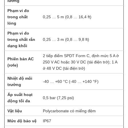
lường
Phạm vi đo
trong chất
0,25 … 5 m (0,8 … 16,4 ft)
lỏng
Phạm vi đo
trong chất rắn
0,25 … 3 m (0,8 … 9,8 ft)
dạng khối
2 tiếp điểm SPDT Form C, định mức 5 A ở
Phiên bản AC
250 V AC hoặc 30 V DC (tải điện trở); 1 A
(rơle)
ở 48 V DC (tải điện trở)
Nhiệt độ môi
-40 … +60 °C (-40 … +140 °F)
trường
Áp suất hoạt
0,5 bar (7,25 psi)
động tối đa
Vật liệu
Polycarbonate có miếng đệm
Mức độ bảo vệ
IP67