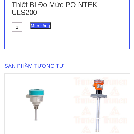
Thiết Bị Đo Mức POINTEK
ULS200
Thiết
Mua hàng
Bị
Đo
Mức
POINTEK
ULS200
số
lượng
SẢN PHẨM TƯƠNG TỰ