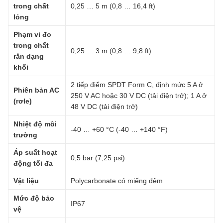
trong chất
0,25 … 5 m (0,8 … 16,4 ft)
lỏng
Phạm vi đo
trong chất
0,25 … 3 m (0,8 … 9,8 ft)
rắn dạng
khối
2 tiếp điểm SPDT Form C, định mức 5 A ở
Phiên bản AC
250 V AC hoặc 30 V DC (tải điện trở); 1 A ở
(rơle)
48 V DC (tải điện trở)
Nhiệt độ môi
-40 … +60 °C (-40 … +140 °F)
trường
Áp suất hoạt
0,5 bar (7,25 psi)
động tối đa
Vật liệu
Polycarbonate có miếng đệm
Mức độ bảo
IP67
vệ