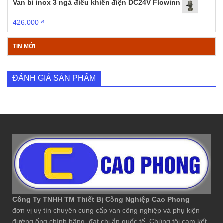
Van bi inox 3 ngả điều khiển điện DC24V Flowinn
426.000
₫
TIN MỚI
ĐÁNH GIÁ SẢN PHẨM
Công Ty TNHH TM Thiết Bị Công Nghiệp Cao Phong
—
đơn vị uy tín chuyên cung cấp van công nghiệp và phụ kiện
đường ống chính hãng, đạt chuẩn quốc tế. Chúng tôi cam kết