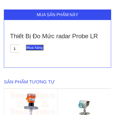
MUA SẢN PHẨM NÀY
Thiết Bị Đo Mức radar Probe LR
Thiết
Mua hàng
Bị
Đo
Mức
radar
Probe
LR
số
SẢN PHẨM TƯƠNG TỰ
lượng