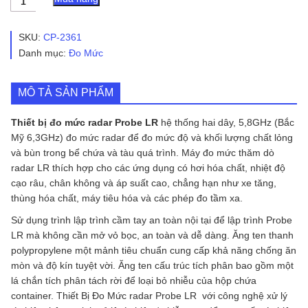
Bị
Đo
Mức
SKU:
CP-2361
radar
Danh mục:
Đo Mức
Probe
LR
số
MÔ TẢ SẢN PHẨM
lượng
Thiết bị đo mức radar Probe LR
hệ thống hai dây, 5,8GHz (Bắc
Mỹ 6,3GHz) đo mức radar để đo mức độ và khối lượng chất lỏng
và bùn trong bể chứa và tàu quá trình. Máy đo mức thăm dò
radar LR thích hợp cho các ứng dụng có hơi hóa chất, nhiệt độ
cạo râu, chân không và áp suất cao, chẳng hạn như xe tăng,
thùng hóa chất, máy tiêu hóa và các phép đo tầm xa.
Sử dụng trình lập trình cầm tay an toàn nội tại để lập trình Probe
LR mà không cần mở vỏ bọc, an toàn và dễ dàng. Ăng ten thanh
polypropylene một mảnh tiêu chuẩn cung cấp khả năng chống ăn
mòn và độ kín tuyệt vời. Ăng ten cấu trúc tích phân bao gồm một
lá chắn tích phân tách rời để loại bỏ nhiễu của hộp chứa
container. Thiết Bị Đo Mức radar Probe LR với công nghệ xử lý