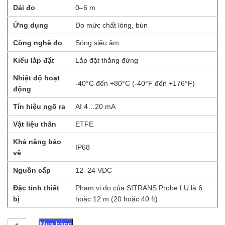
Dải đo
0–6 m
Ứng dụng
Đo mức chất lỏng, bùn
Công nghệ đo
Sóng siêu âm
Kiểu lắp đặt
Lắp đặt thẳng đứng
Nhiệt độ hoạt
-40°C đến +80°C (-40°F đến +176°F)
động
Tín hiệu ngõ ra
AI 4…20 mA
Vật liệu thân
ETFE
Khả năng bảo
IP68
vệ
Nguồn cấp
12–24 VDC
Đặc tính thiết
Phạm vi đo của SITRANS Probe LU là 6
bị
hoặc 12 m (20 hoặc 40 ft)
Thiết
Mua hàng