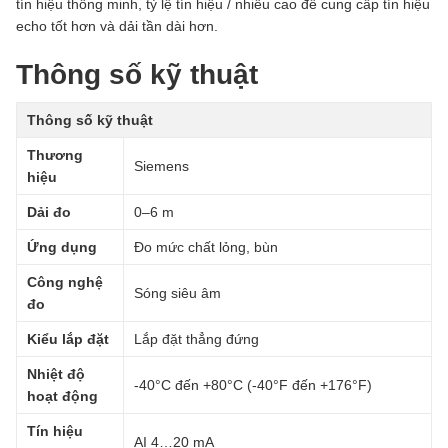
tín hiệu thông minh, tỷ lệ tín hiệu / nhiễu cao để cung cấp tín hiệu
echo tốt hơn và dải tần dài hơn.
Thông số kỹ thuật
Thông số kỹ thuật
Thương
Siemens
hiệu
Dải đo
0–6 m
Ứng dụng
Đo mức chất lỏng, bùn
Công nghệ
Sóng siêu âm
đo
Kiểu lắp đặt
Lắp đặt thẳng đứng
Nhiệt độ
-40°C đến +80°C (-40°F đến +176°F)
hoạt động
Tín hiệu
AI 4…20 mA