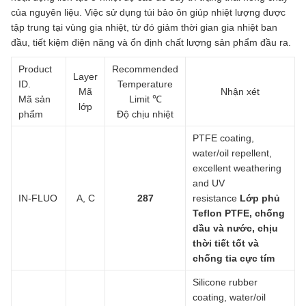
của nguyên liệu. Việc sử dụng túi bảo ôn giúp nhiệt lượng được
tập trung tại vùng gia nhiệt, từ đó giảm thời gian gia nhiệt ban
đầu, tiết kiệm điện năng và ổn định chất lượng sản phẩm đầu ra.
Product
Recommended
Layer
ID.
Temperature
Mã
Nhận xét
Mã sản
Limit ℃
lớp
phẩm
Độ chịu nhiệt
PTFE coating,
water/oil repellent,
excellent weathering
and UV
IN-FLUO
A, C
287
resistance
Lớp phủ
Teflon PTFE, chống
dầu và nước, chịu
thời tiết tốt và
chống tia cực tím
Silicone rubber
coating, water/oil