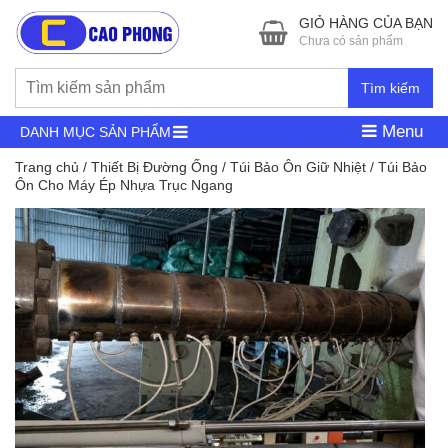
GIỎ HÀNG CỦA BẠN
Chưa có sản phẩm
Tìm kiếm
Menu
DANH MỤC SẢN PHẨM
Trang chủ
/
Thiết Bị Đường Ống
/
Túi Bảo Ôn Giữ Nhiệt
/ Túi Bảo
Ôn Cho Máy Ép Nhựa Trục Ngang