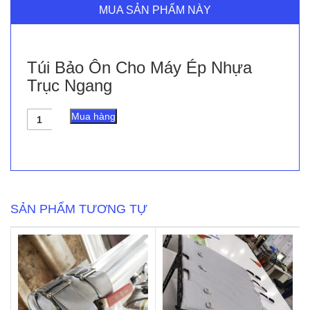
MUA SẢN PHẨM NÀY
Túi Bảo Ôn Cho Máy Ép Nhựa
Trục Ngang
Túi
Mua hàng
Bảo
Ôn
Cho
Máy
Ép
Nhựa
Trục
SẢN PHẨM TƯƠNG TỰ
Ngang
số
lượng