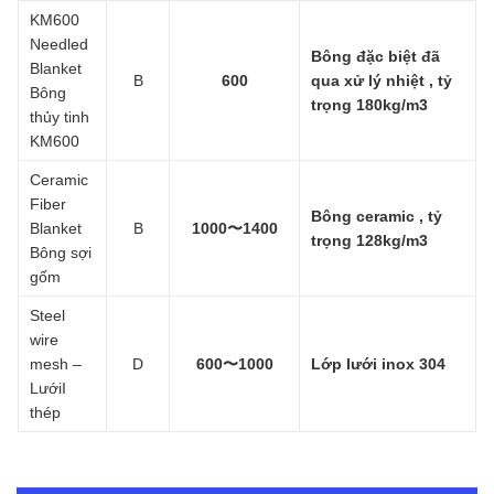
KM600
Needled
Bông đặc biệt đã
Blanket
B
600
qua xử lý nhiệt , tỷ
Bông
trọng 180kg/m3
thủy tinh
KM600
Ceramic
Fiber
Bông ceramic , tỷ
Blanket
B
1000〜1400
trọng 128kg/m3
Bông sợi
gốm
Steel
wire
mesh –
D
600〜1000
Lớp lưới inox 304
LướiI
thép