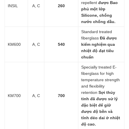
repellent
được Bao
INSIL
A, C
260
phủ một lớp
Silicone, chống
nước chống dầu.
Standard treated
fiberglass
Đã được
KM600
A, C
540
kiểm nghiệm qua
nhiệt độ đạt tiêu
chuẩn
Specially treated E-
fiberglass for high
temperature strength
and flexibility
retention
Sợi thủy
KM700
A, C
700
tinh đã được sử lý
đặc biệt để giữ
được độ bền và
tính dẻo dai ở nhiệt
độ cao.