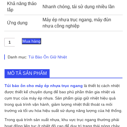
Khả năng tháo
Nhanh chóng, tái sử dụng nhiều lần
lắp
Máy ép nhựa trục ngang, máy đùn
Ứng dụng
nhựa công nghiệp
Túi
Mua hàng
Bảo
Ôn
Cho
Danh mục:
Túi Bảo Ôn Giữ Nhiệt
Máy
Ép
Nhựa
MÔ TẢ SẢN PHẨM
Trục
Ngang
Túi bảo ôn cho máy ép nhựa trục ngang
là thiết bị cách nhiệt
số
lượng
được thiết kế chuyên dụng để bao phủ phần thân gia nhiệt và
cụm trục của máy ép nhựa. Sản phẩm giúp giữ nhiệt hiệu quả
trong quá trình vận hành, giảm lượng nhiệt thất thoát ra môi
trường và tối ưu hóa hiệu suất sử dụng năng lượng của hệ thống.
Trong quá trình sản xuất nhựa, khu vực trục ngang thường phải
hoạt động liên tục ở nhiệt độ cao để duy trì trạng thái nóng chảy