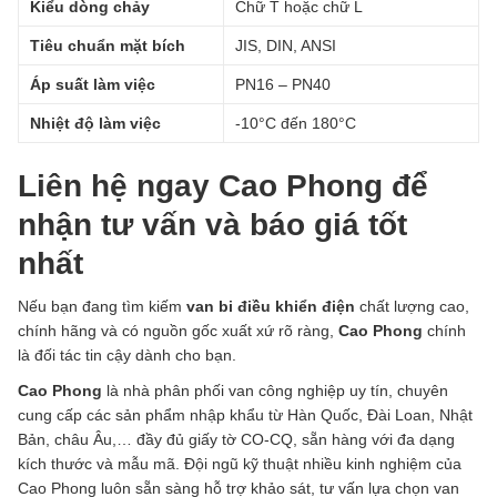
Kiểu dòng chảy
Chữ T hoặc chữ L
Tiêu chuẩn mặt bích
JIS, DIN, ANSI
Áp suất làm việc
PN16 – PN40
Nhiệt độ làm việc
-10°C đến 180°C
Liên hệ ngay Cao Phong để
nhận tư vấn và báo giá tốt
nhất
Nếu bạn đang tìm kiếm
van bi điều khiển điện
chất lượng cao,
chính hãng và có nguồn gốc xuất xứ rõ ràng,
Cao Phong
chính
là đối tác tin cậy dành cho bạn.
Cao Phong
là nhà phân phối van công nghiệp uy tín, chuyên
cung cấp các sản phẩm nhập khẩu từ Hàn Quốc, Đài Loan, Nhật
Bản, châu Âu,… đầy đủ giấy tờ CO-CQ, sẵn hàng với đa dạng
kích thước và mẫu mã. Đội ngũ kỹ thuật nhiều kinh nghiệm của
Cao Phong luôn sẵn sàng hỗ trợ khảo sát, tư vấn lựa chọn van