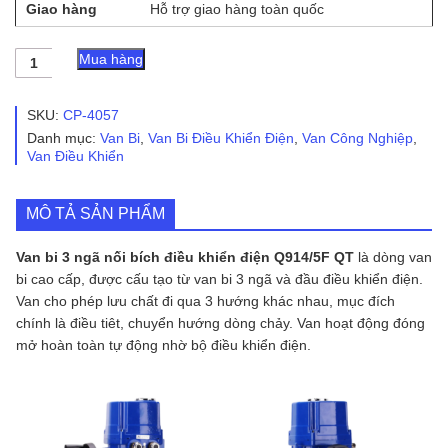
Giao hàng
Hỗ trợ giao hàng toàn quốc
Van
Mua hàng
bi
3
ngã
SKU:
CP-4057
nối
Danh mục:
Van Bi
,
Van Bi Điều Khiển Điện
,
Van Công Nghiệp
,
bích
Van Điều Khiển
điều
khiển
điện
MÔ TẢ SẢN PHẨM
Q914/5F
QT
số
Van bi 3 ngã nối bích điều khiển điện Q914/5F QT
là dòng van
lượng
bi cao cấp, được cấu tạo từ van bi 3 ngã và đầu điều khiển điện.
Van cho phép lưu chất đi qua 3 hướng khác nhau, mục đích
chính là điều tiêt, chuyển hướng dòng chảy. Van hoạt động đóng
mở hoàn toàn tự động nhờ bộ điều khiển điện.