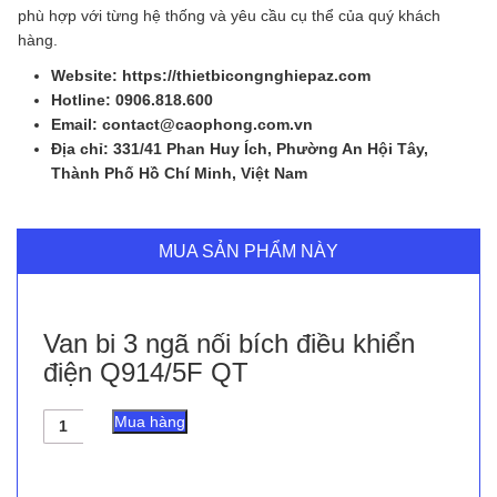
phù hợp với từng hệ thống và yêu cầu cụ thể của quý khách
hàng.
Website: https://thietbicongnghiepaz.com
Hotline: 0906.818.600
Email: contact@caophong.com.vn
Địa chỉ: 331/41 Phan Huy Ích, Phường An Hội Tây,
Thành Phố Hồ Chí Minh, Việt Nam
MUA SẢN PHẨM NÀY
Van bi 3 ngã nối bích điều khiển
điện Q914/5F QT
Van
Mua hàng
bi
3
ngã