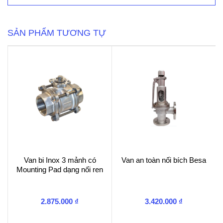
nối
bích
điều
khiển
SẢN PHẨM TƯƠNG TỰ
điện
Q914/5F
QT
số
lượng
Van bi Inox 3 mảnh có
Van an toàn nối bích Besa
Mounting Pad dạng nối ren
2.875.000
₫
3.420.000
₫