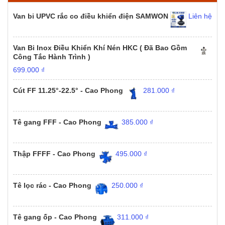
Van bi UPVC rắc co điều khiển điện SAMWON
Liên hệ
Van Bi Inox Điều Khiển Khí Nén HKC ( Đã Bao Gồm
Công Tắc Hành Trình )
699.000
₫
Cút FF 11.25°-22.5° - Cao Phong
281.000
₫
Tê gang FFF - Cao Phong
385.000
₫
Thập FFFF - Cao Phong
495.000
₫
Tê lọc rác - Cao Phong
250.000
₫
Tê gang ốp - Cao Phong
311.000
₫