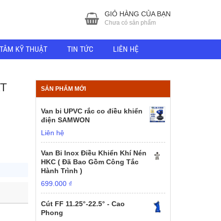
GIỎ HÀNG CỦA BẠN
Chưa có sản phẩm
TÂM KỸ THUẬT
TIN TỨC
LIÊN HỆ
ẠT
SẢN PHẨM MỚI
Van bi UPVC rắc co điều khiển
điện SAMWON
Liên hệ
Van Bi Inox Điều Khiển Khí Nén
HKC ( Đã Bao Gồm Công Tắc
Hành Trình )
699.000
₫
Cút FF 11.25°-22.5° - Cao
Phong