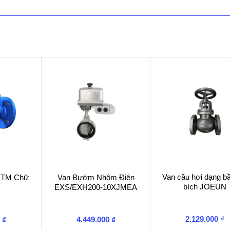
Van cầu hơi dạng bầ
 ETM Chữ
Van Bướm Nhôm Điện
bích JOEUN
EXS/EXH200-10XJMEA
2.129.000
₫
0
₫
4.449.000
₫