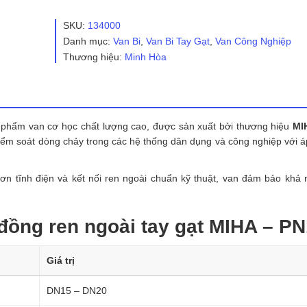
đồng
ren
SKU:
134000
ngoài
Danh mục:
Van Bi
,
Van Bi Tay Gạt
,
Van Công Nghiệp
tay
Thương hiệu:
Minh Hòa
gạt
MIHA
–
PN16
số
lượng
 phẩm van cơ học chất lượng cao, được sản xuất bởi thương hiệu
MI
iểm soát dòng chảy trong các hệ thống dân dụng và công nghiệp với á
sơn tĩnh điện và kết nối ren ngoài chuẩn kỹ thuật, van đảm bảo khả
 đồng ren ngoài tay gạt MIHA – P
Giá trị
DN15 – DN20