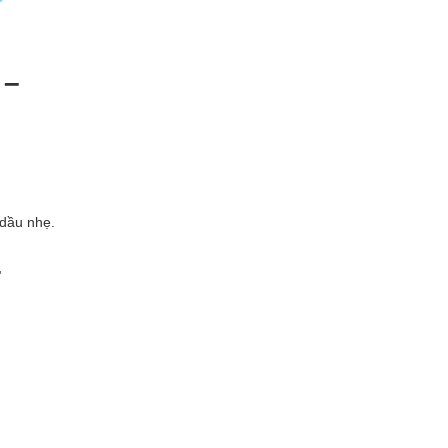
 –
 dầu nhẹ.
–