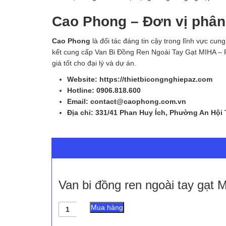
Cao Phong – Đơn vị phân
Cao Phong
là đối tác đáng tin cậy trong lĩnh vực cun
kết cung cấp Van Bi Đồng Ren Ngoài Tay Gạt MIHA – P
giá tốt cho đại lý và dự án.
Website: https://thietbicongnghiepaz.com
Hotline: 0906.818.600
Email: contact@caophong.com.vn
Địa chỉ: 331/41 Phan Huy Ích, Phường An Hội
Van bi đồng ren ngoài tay gạt
Van
Mua hàng
bi
đồng