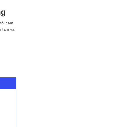
ng
 tôi cam
n tâm và