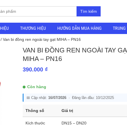
Tìm kiếm
THIỆU
THƯƠNG HIỆU
HƯỚNG DẪN MUA HÀNG
TRUNG 
/ Van bi đồng ren ngoài tay gạt MIHA – PN16
VAN BI ĐỒNG REN NGOÀI TAY G
MIHA – PN16
390.000
₫
Còn hàng
📅 Cập nhật:
16/07/2026
· Đăng lần đầu: 10/12/2025
Thông số
Giá trị
Kích thước
DN15 – DN20