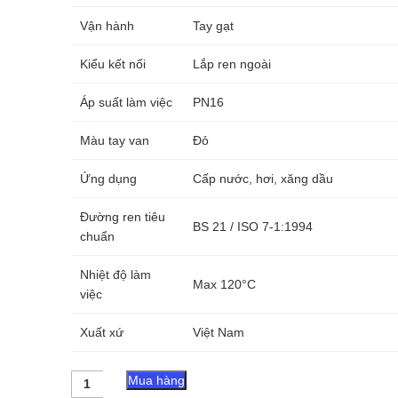
Vận hành
Tay gạt
Kiểu kết nối
Lắp ren ngoài
Áp suất làm việc
PN16
Màu tay van
Đỏ
Ứng dụng
Cấp nước, hơi, xăng dầu
Đường ren tiêu
BS 21 / ISO 7-1:1994
chuẩn
Nhiệt độ làm
Max 120°C
việc
Xuất xứ
Việt Nam
Van
Mua hàng
bi