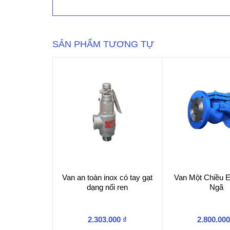
ren
ngoài
tay
gạt
SẢN PHẨM TƯƠNG TỰ
MIHA
–
PN16
số
lượng
Van an toàn inox có tay gạt
Van Một Chiều
dạng nối ren
Ngã
2.303.000
₫
2.800.00