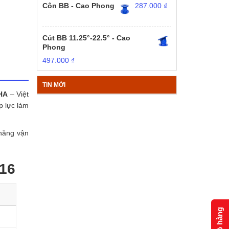
Côn BB - Cao Phong
287.000
₫
Cút BB 11.25°-22.5° - Cao
Phong
497.000
₫
TIN MỚI
HA
– Việt
p lực làm
 năng vận
N16
Giỏ hàng