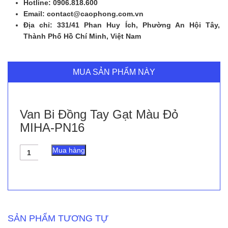
Hotline: 0906.818.600
Email: contact@caophong.com.vn
Địa chỉ: 331/41 Phan Huy Ích, Phường An Hội Tây,
Thành Phố Hồ Chí Minh, Việt Nam
MUA SẢN PHẨM NÀY
Van Bi Đồng Tay Gạt Màu Đỏ
MIHA-PN16
Van
Mua hàng
Bi
Đồng
Tay
Gạt
Màu
Đỏ
MIHA-
SẢN PHẨM TƯƠNG TỰ
PN16