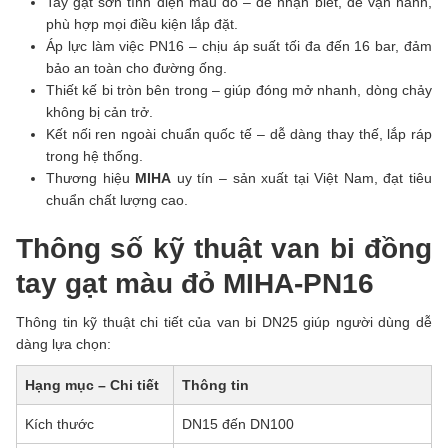
Tay gạt sơn tĩnh điện màu đỏ – dễ nhận biết, dễ vận hành,
phù hợp mọi điều kiện lắp đặt.
Áp lực làm việc PN16 – chịu áp suất tối đa đến 16 bar, đảm
bảo an toàn cho đường ống.
Thiết kế bi tròn bên trong – giúp đóng mở nhanh, dòng chảy
không bị cản trở.
Kết nối ren ngoài chuẩn quốc tế – dễ dàng thay thế, lắp ráp
trong hệ thống.
Thương hiệu
MIHA
uy tín – sản xuất tại Việt Nam, đạt tiêu
chuẩn chất lượng cao.
Thông số kỹ thuật van bi đồng
tay gạt màu đỏ MIHA-PN16
Thông tin kỹ thuật chi tiết của van bi DN25 giúp người dùng dễ
dàng lựa chọn:
Hạng mục – Chi tiết
Thông tin
Kích thước
DN15 đến DN100