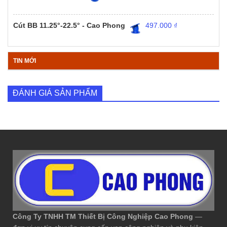
Cút BB 11.25°-22.5° - Cao Phong
497.000
₫
TIN MỚI
ĐÁNH GIÁ SẢN PHẨM
Công Ty TNHH TM Thiết Bị Công Nghiệp Cao Phong
—