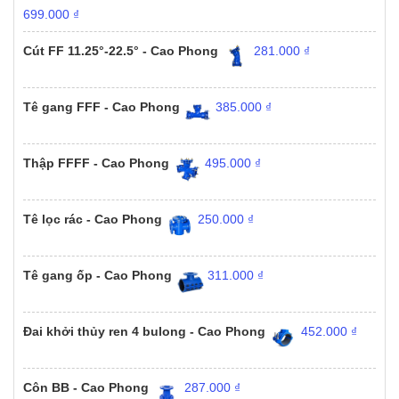
699.000
₫
Cút FF 11.25°-22.5° - Cao Phong
281.000
₫
Tê gang FFF - Cao Phong
385.000
₫
Thập FFFF - Cao Phong
495.000
₫
Tê lọc rác - Cao Phong
250.000
₫
Tê gang ốp - Cao Phong
311.000
₫
Đai khởi thủy ren 4 bulong - Cao Phong
452.000
₫
Côn BB - Cao Phong
287.000
₫