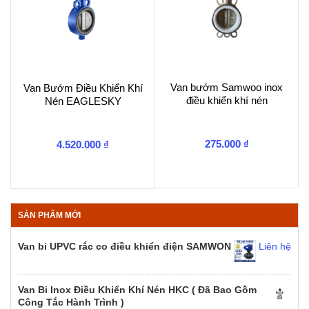
Van bướm Samwoo inox
Van Bướm Điều Khiển Khí
điều khiển khí nén
Nén EAGLESKY
275.000
₫
4.520.000
₫
SẢN PHẨM MỚI
Van bi UPVC rắc co điều khiển điện SAMWON
Liên hệ
Van Bi Inox Điều Khiển Khí Nén HKC ( Đã Bao Gồm
Công Tắc Hành Trình )