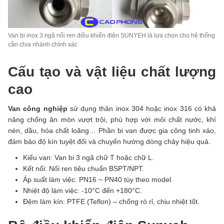
Van bi inox 3 ngã nối ren điều khiển điện SUNYEH là lựa chọn cho hệ thống
cần chia nhánh chính xác
Cấu tạo và vật liệu chất lượng
cao
Van công nghiệp
sử dụng thân inox 304 hoặc inox 316 có khả
năng chống ăn mòn vượt trội, phù hợp với môi chất nước, khí
nén, dầu, hóa chất loãng… Phần bi van được gia công tinh xảo,
đảm bảo độ kín tuyệt đối và chuyển hướng dòng chảy hiệu quả.
Kiểu van: Van bi 3 ngã chữ T hoặc chữ L.
Kết nối: Nối ren tiêu chuẩn BSPT/NPT.
Áp suất làm việc: PN16 ~ PN40 tùy theo model.
Nhiệt độ làm việc: -10°C đến +180°C.
Đệm làm kín: PTFE (Teflon) – chống rò rỉ, chịu nhiệt tốt.