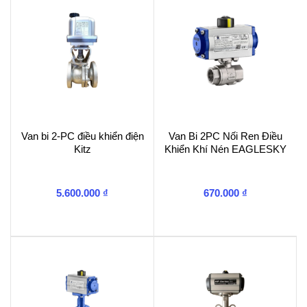
số
lượng
Van bi 2-PC điều khiển điện
Van Bi 2PC Nối Ren Điều
Kitz
Khiển Khí Nén EAGLESKY
5.600.000
₫
670.000
₫