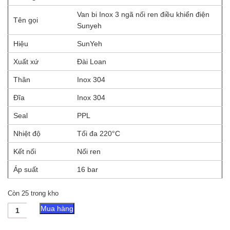
Van bi Inox 3 ngã nối ren điều khiển điện
Tên gọi
Sunyeh
Hiệu
SunYeh
Xuất xứ
Đài Loan
Thân
Inox 304
Đĩa
Inox 304
Seal
PPL
Nhiệt độ
Tối đa 220°C
Kết nối
Nối ren
Áp suất
16 bar
Còn 25 trong kho
Van
Mua hàng
bi
Inox