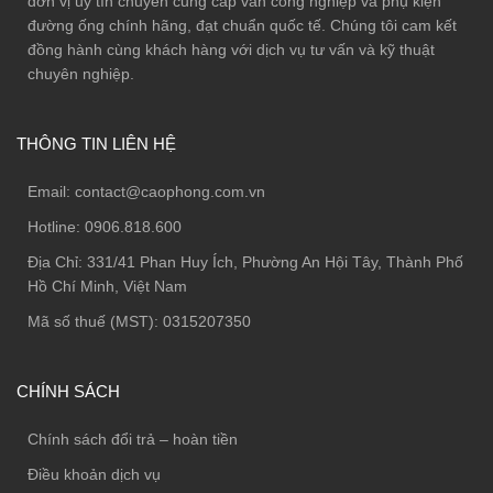
đơn vị uy tín chuyên cung cấp van công nghiệp và phụ kiện
đường ống chính hãng, đạt chuẩn quốc tế. Chúng tôi cam kết
đồng hành cùng khách hàng với dịch vụ tư vấn và kỹ thuật
chuyên nghiệp.
THÔNG TIN LIÊN HỆ
Email:
contact@caophong.com.vn
Hotline:
0906.818.600
Địa Chỉ:
331/41 Phan Huy Ích, Phường An Hội Tây, Thành Phố
Hồ Chí Minh, Việt Nam
Mã số thuế (MST): 0315207350
CHÍNH SÁCH
Chính sách đổi trả – hoàn tiền
Điều khoản dịch vụ