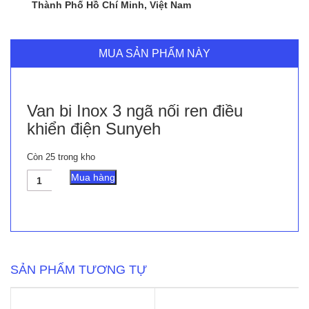
Thành Phố Hồ Chí Minh, Việt Nam
MUA SẢN PHẨM NÀY
Van bi Inox 3 ngã nối ren điều
khiển điện Sunyeh
Còn 25 trong kho
Van
Mua hàng
bi
Inox
3
ngã
nối
ren
điều
SẢN PHẨM TƯƠNG TỰ
khiển
điện
Sunyeh