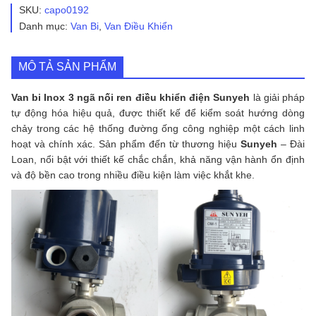
3
SKU:
capo0192
ngã
Danh mục:
Van Bi
,
Van Điều Khiển
nối
ren
điều
MÔ TẢ SẢN PHẨM
khiển
điện
Sunyeh
Van bi Inox 3 ngã nối ren điều khiển điện Sunyeh
là giải pháp
số
tự động hóa hiệu quả, được thiết kế để kiểm soát hướng dòng
lượng
chảy trong các hệ thống đường ống công nghiệp một cách linh
hoạt và chính xác. Sản phẩm đến từ thương hiệu
Sunyeh
– Đài
Loan, nổi bật với thiết kế chắc chắn, khả năng vận hành ổn định
và độ bền cao trong nhiều điều kiện làm việc khắt khe.