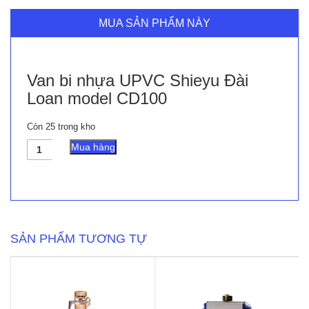
MUA SẢN PHẨM NÀY
Van bi nhựa UPVC Shieyu Đài
Loan model CD100
Còn 25 trong kho
Van
Mua hàng
bi
nhựa
UPVC
Shieyu
Đài
Loan
model
SẢN PHẨM TƯƠNG TỰ
CD100
số
lượng