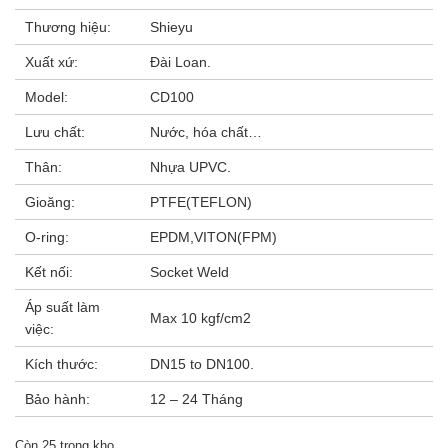
Thương hiệu:
Shieyu
Xuất xứ:
Đài Loan.
Model:
CD100
Lưu chất:
Nước, hóa chất…
Thân:
Nhựa UPVC.
Gioăng:
PTFE(TEFLON)
O-ring:
EPDM,VITON(FPM)
Kết nối:
Socket Weld
Áp suất làm
Max 10 kgf/cm2
việc:
Kích thước:
DN15 to DN100.
Bảo hành:
12 – 24 Tháng
Còn 25 trong kho