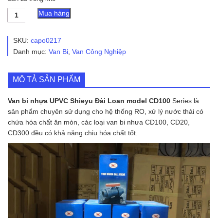
Van
Mua hàng
bi
nhựa
UPVC
SKU:
capo0217
Shieyu
Danh mục:
Van Bi
,
Van Công Nghiệp
Đài
Loan
model
MÔ TẢ SẢN PHẨM
CD100
số
lượng
Van bi nhựa UPVC Shieyu Đài Loan model CD100
Series là
sản phẩm chuyên sử dụng cho hệ thống RO, xử lý nước thải có
chứa hóa chất ăn mòn, các loại van bi nhưa CD100, CD20,
CD300 đều có khả năng chịu hóa chất tốt.