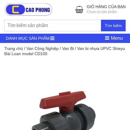
GIỎ HÀNG CỦA BẠN
Chưa có sản phẩm
Tìm kiếm
Menu
DANH MỤC SẢN PHẨM
Trang chủ
/
Van Công Nghiệp
/
Van Bi
/ Van bi nhựa UPVC Shieyu
Đài Loan model CD100