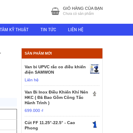
GIỎ HÀNG CỦA BẠN
Chưa có sản phẩm
TÂM KỸ THUẬT
TIN TỨC
LIÊN HỆ
–
SẢN PHẨM MỚI
Van bi UPVC rắc co điều khiển
điện SAMWON
Liên hệ
Van Bi Inox Điều Khiển Khí Nén
HKC ( Đã Bao Gồm Công Tắc
Hành Trình )
699.000
₫
Cút FF 11.25°-22.5° - Cao
Phong