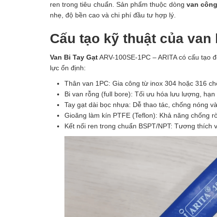
ren trong tiêu chuẩn. Sản phẩm thuộc dòng
van công
nhẹ, độ bền cao và chi phí đầu tư hợp lý.
Cấu tạo kỹ thuật của van
Van Bi Tay Gạt
ARV-100SE-1PC – ARITA có cấu tạo đơn
lực ổn định:
Thân van 1PC: Gia công từ inox 304 hoặc 316 c
Bi van rỗng (full bore): Tối ưu hóa lưu lượng, hạn
Tay gạt dài bọc nhựa: Dễ thao tác, chống nóng v
Gioăng làm kín PTFE (Teflon): Khả năng chống rò 
Kết nối ren trong chuẩn BSPT/NPT: Tương thích 