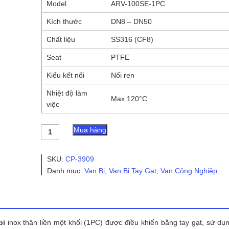
Model
ARV-100SE-1PC
Kích thước
DN8 – DN50
Chất liệu
SS316 (CF8)
Seat
PTFE
Kiểu kết nối
Nối ren
Nhiệt độ làm
Max 120°C
việc
Van
Mua hàng
bi
tay
gạt
SKU:
CP-3909
ARV-
Danh mục:
Van Bi
,
Van Bi Tay Gạt
,
Van Công Nghiệp
100SE-
1PC
-
ARITA
số
lượng
bi
inox thân liền một khối (1PC) được điều khiển bằng tay gạt, sử dụn