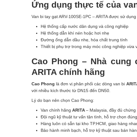
Ứng dụng thực tế của van
Van bi tay gạt ARV-100SE-1PC – ARITA được sử dụng rộ
Hệ thống cấp nước dân dụng và công nghiệp
Hệ thống dẫn khí nén hoặc hơi nhẹ
Đường ống dẫn dầu nhẹ, hóa chất trung tính
Thiết bị phụ trợ trong máy móc công nghiệp vừa 
Cao Phong – Nhà cung c
ARITA chính hãng
Cao Phong
là đơn vị phân phối các dòng van bi
ARIT
với nhiều kích thước từ DN15 đến DN50.
Lý do bạn nên chọn Cao Phong:
Van chính hãng
ARITA
– Malaysia, đầy đủ chứng
Đội ngũ kỹ thuật tư vấn tận tình, hỗ trợ chọn đú
Hàng luôn có sẵn tại kho TP.HCM, giao hàng nha
Bảo hành minh bạch, hỗ trợ kỹ thuật sau bán hà