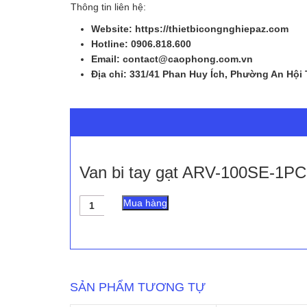
Thông tin liên hệ:
Website: https://thietbicongnghiepaz.com
Hotline: 0906.818.600
Email: contact@caophong.com.vn
Địa chỉ: 331/41 Phan Huy Ích, Phường An Hội
Van bi tay gạt ARV-100SE-1PC
Van
Mua hàng
bi
tay
gạt
ARV-
100SE-
1PC
SẢN PHẨM TƯƠNG TỰ
-
ARITA