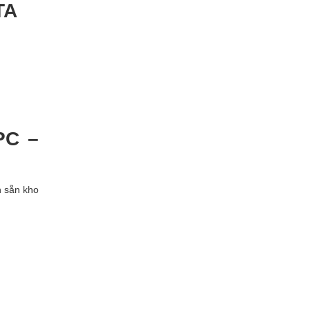
TA
PC –
n sẵn kho