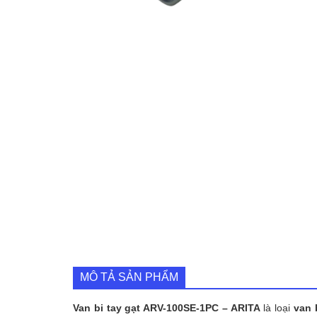
MÔ TẢ SẢN PHẨM
Van bi tay gạt ARV-100SE-1PC – ARITA
là loại
van 