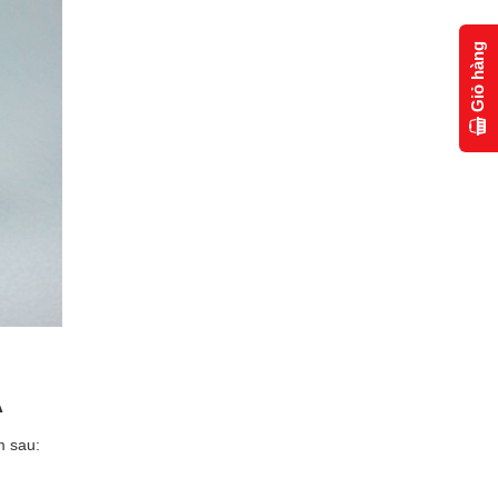
Giỏ hàng
A
m sau: