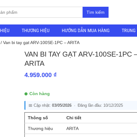
Tìm kiếm
THIỆU
THƯƠNG HIỆU
HƯỚNG DẪN MUA HÀNG
TRUNG 
/ Van bi tay gạt ARV-100SE-1PC – ARITA
VAN BI TAY GẠT ARV-100SE-1PC 
ARITA
4.959.000
₫
Còn hàng
📅 Cập nhật:
03/05/2026
· Đăng lần đầu: 10/12/2025
Thông số
Chi tiết
Thương hiệu
ARITA