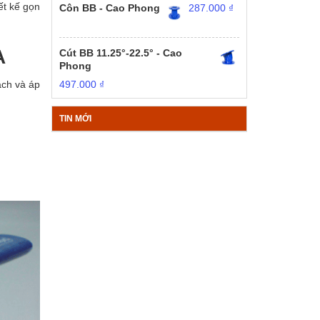
ết kế gọn
Côn BB - Cao Phong
287.000
₫
A
Cút BB 11.25°-22.5° - Cao
Phong
ạch và áp
497.000
₫
TIN MỚI