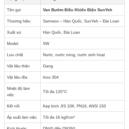
Tên gọi
Van Bướm Điều Khiển Điện SunYeh
Thương hiệu
Samwoo – Hàn Quốc, SunYeh – Đài Loan
Xuất xứ
Hàn Quốc, Đài Loan
Model
SW
Lưu chất
Nước, nước nóng, nước sinh hoạt
Vật liệu thân
Gang
Vật liệu đĩa
Inox 304
Nhiệt độ làm
Tối đa 120°C
việc
Kết nối
Kẹp bích JIS 10K, PN16, ANSI 150
Áp suất làm việc
Tối đa 16 kgf/cm²
Kích thước
DN40 đến DN350