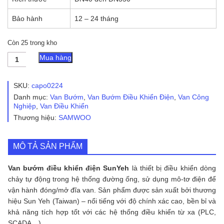
Bảo hành
12 – 24 tháng
Còn 25 trong kho
Van
Mua hàng
Bướm
Điều
Khiển
SKU:
capo0224
Điện
Danh mục:
Van Bướm
,
Van Bướm Điều Khiển Điện
,
Van Công
SunYeh
Nghiệp
,
Van Điều Khiển
số
Thương hiệu:
SAMWOO
lượng
MÔ TẢ SẢN PHẨM
Van bướm điều khiển điện SunYeh
là thiết bị điều khiển dòng
chảy tự động trong hệ thống đường ống, sử dụng mô-tơ điện để
vận hành đóng/mở đĩa van. Sản phẩm được sản xuất bởi thương
hiệu Sun Yeh (Taiwan) – nổi tiếng với độ chính xác cao, bền bỉ và
khả năng tích hợp tốt với các hệ thống điều khiển từ xa (PLC,
SCADA…).