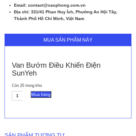
Email: contact@caophong.com.vn
Địa chỉ: 331/41 Phan Huy Ích, Phường An Hội Tây,
Thành Phố Hồ Chí Minh, Việt Nam
MUA SẢN PHẨM NÀY
Van Bướm Điều Khiển Điện
SunYeh
Còn 25 trong kho
Van
Mua hàng
Bướm
Điều
Khiển
Điện
SunYeh
số
lượng
SẢN PHẨM TƯƠNG TỰ