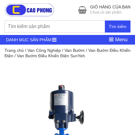
GIỎ HÀNG CỦA BẠN
Chưa có sản phẩm
Tìm kiếm
Menu
DANH MỤC SẢN PHẨM
Trang chủ
/
Van Công Nghiệp
/
Van Bướm
/
Van Bướm Điều Khiển
Điện
/ Van Bướm Điều Khiển Điện SunYeh