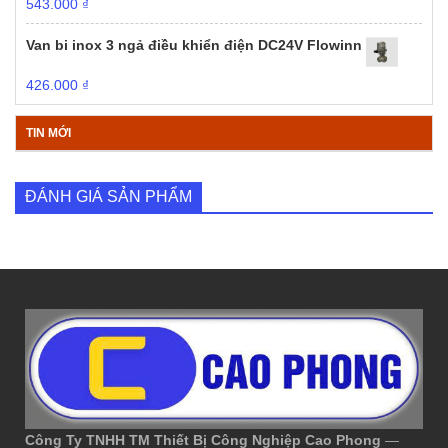
543.000
₫
Van bi inox 3 ngả điều khiển điện DC24V Flowinn
426.000
₫
TIN MỚI
ĐÁNH GIÁ SẢN PHẨM
Công Ty TNHH TM Thiết Bị Công Nghiệp Cao Phong
—