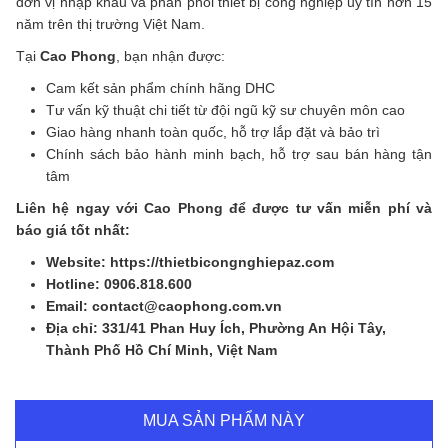
đơn vị nhập khẩu và phân phối thiết bị công nghiệp uy tín hơn 15
năm trên thị trường Việt Nam.
Tại
Cao Phong
, bạn nhận được:
Cam kết sản phẩm chính hãng DHC
Tư vấn kỹ thuật chi tiết từ đội ngũ kỹ sư chuyên môn cao
Giao hàng nhanh toàn quốc, hỗ trợ lắp đặt và bảo trì
Chính sách bảo hành minh bạch, hỗ trợ sau bán hàng tận
tâm
Liên hệ ngay với Cao Phong để được tư vấn miễn phí và
báo giá tốt nhất:
Website: https://thietbicongnghiepaz.com
Hotline: 0906.818.600
Email: contact@caophong.com.vn
Địa chỉ: 331/41 Phan Huy Ích, Phường An Hội Tây,
Thành Phố Hồ Chí Minh, Việt Nam
MUA SẢN PHẨM NÀY