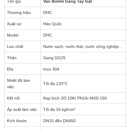
Tên gọi
Van Bướm Gang Tay Gạt
Thương hiệu
DHC
Xuất xứ
Hàn Quốc
Model
DHC
Lưu chất
Nước sạch, nước thải, nước công nghiệp…
Thân
Gang GG25
Đĩa
Inox 304
Nhiệt độ làm
Tối đa 120°C
việc
Kết nối
Kẹp bích JIS 10K/ PN16/ ANSI 150
Áp suất làm việc
Tối đa 16 kgf/cm²
Kích thước
DN15 đến DN450