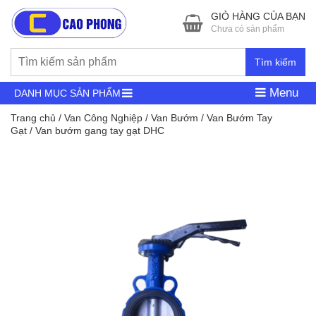
GIỎ HÀNG CỦA BẠN
Chưa có sản phẩm
Tìm kiếm
Menu
DANH MỤC SẢN PHẨM
Trang chủ
/
Van Công Nghiệp
/
Van Bướm
/
Van Bướm Tay
Gạt
/ Van bướm gang tay gạt DHC