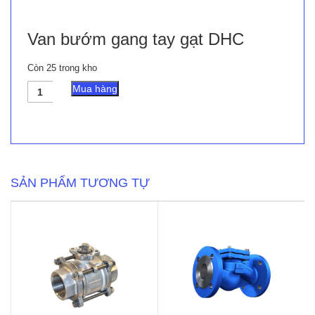
Van bướm gang tay gạt DHC
Còn 25 trong kho
Van
Mua hàng
bướm
gang
tay
gạt
DHC
số
lượng
SẢN PHẨM TƯƠNG TỰ