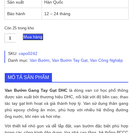
Sản xuất
Hàn Quốc
Bảo hành
12 – 24 tháng
Còn 25 trong kho
Van
Mua hàng
bướm
gang
tay
SKU:
capo0242
gạt
Danh mục:
Van Bướm
,
Van Bướm Tay Gạt
,
Van Công Nghiệp
DHC
số
lượng
MÔ TẢ SẢN PHẨM
Van Bướm Gang Tay Gạt DHC
là dòng van cơ học phổ thông
được sản xuất bởi thương hiệu DHC, nổi bật với độ bền cao, thao
tác tay gạt linh hoạt và giá thành hợp lý. Van sử dụng thân gang
phủ epoxy chống ăn mòn, phù hợp với nhiều hệ thống đường
ống nước, khí nén và hơi nhẹ.
Với thiết kế nhỏ gọn và dễ lắp đặt, van bướm đặc biệt phù hợp
trong các công trình dân dụng, tòa nhà cao tầng, hệ thống PCCC