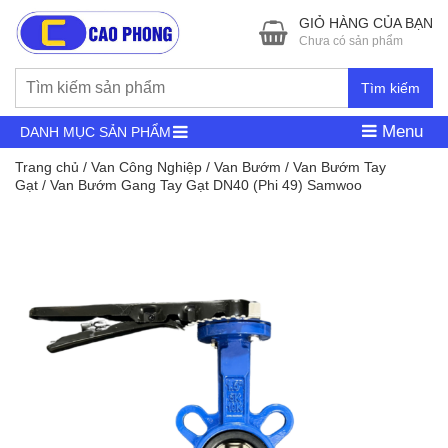
GIỎ HÀNG CỦA BẠN
Chưa có sản phẩm
Tìm kiếm
Menu
DANH MỤC SẢN PHẨM
Trang chủ
/
Van Công Nghiệp
/
Van Bướm
/
Van Bướm Tay
Gạt
/ Van Bướm Gang Tay Gạt DN40 (Phi 49) Samwoo