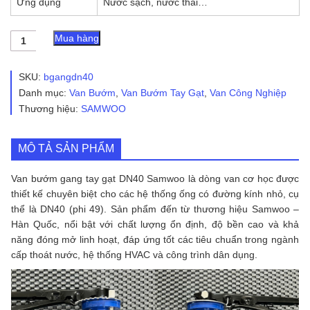
Ứng dụng
Nước sạch, nước thải…
Van
Mua hàng
Bướm
Gang
Tay
SKU:
bgangdn40
Gạt
Danh mục:
Van Bướm
,
Van Bướm Tay Gạt
,
Van Công Nghiệp
DN40
Thương hiệu:
SAMWOO
(Phi
49)
Samwoo
số
MÔ TẢ SẢN PHẨM
lượng
Van bướm gang tay gạt DN40 Samwoo là dòng van cơ học được
thiết kế chuyên biệt cho các hệ thống ống có đường kính nhỏ, cụ
thể là DN40 (phi 49). Sản phẩm đến từ thương hiệu Samwoo –
Hàn Quốc, nổi bật với chất lượng ổn định, độ bền cao và khả
năng đóng mở linh hoạt, đáp ứng tốt các tiêu chuẩn trong ngành
cấp thoát nước, hệ thống HVAC và công trình dân dụng.