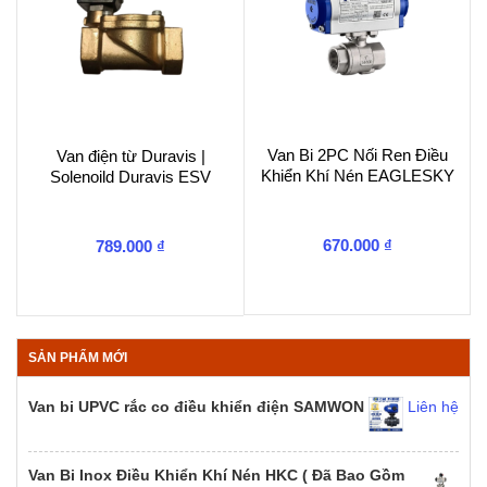
Van Bi 2PC Nối Ren Điều
Van điện từ Duravis |
Khiển Khí Nén EAGLESKY
Solenoild Duravis ESV
670.000
₫
789.000
₫
SẢN PHẨM MỚI
Van bi UPVC rắc co điều khiển điện SAMWON
Liên hệ
Van Bi Inox Điều Khiển Khí Nén HKC ( Đã Bao Gồm