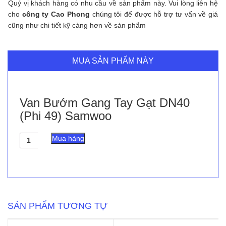
Quý vị khách hàng có nhu cầu về sản phẩm này. Vui lòng liên hệ
cho
công ty Cao Phong
chúng tôi để được hỗ trợ tư vấn về giá
cũng như chi tiết kỹ càng hơn về sản phẩm
MUA SẢN PHẨM NÀY
Van Bướm Gang Tay Gạt DN40
(Phi 49) Samwoo
Van
Mua hàng
Bướm
Gang
Tay
Gạt
DN40
(Phi
49)
SẢN PHẨM TƯƠNG TỰ
Samwoo
số