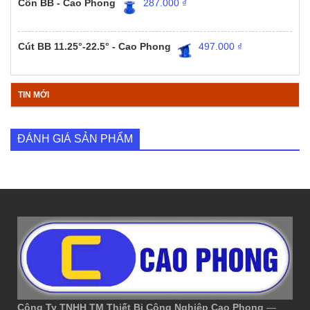
Côn BB - Cao Phong
287.000
₫
Cút BB 11.25°-22.5° - Cao Phong
497.000
₫
TIN MỚI
ĐÁNH GIÁ SẢN PHẨM
Công Ty TNHH TM Thiết Bị Công Nghiệp Cao Phong
—