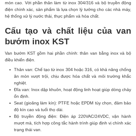
mòn cao. Với phần thân làm từ inox 304/316 và bộ truyền động
điện chính xác, sản phẩm là lựa chọn lý tưởng cho các nhà máy,
hệ thống xử lý nước thải, thực phẩm và hóa chất.
Cấu tạo và chất liệu của van
bướm inox KST
Van bướm KST gồm hai phần chính: thân van bằng inox và bộ
điều khiển điện.
Thân van: Chế tạo từ inox 304 hoặc 316, có khả năng chống
ăn mòn vượt trội, chịu được hóa chất và môi trường khắc
nghiệt.
Đĩa van: Inox dập khuôn, hoạt động linh hoạt giúp dòng chảy
ổn định.
Seat (gioăng làm kín): PTFE hoặc EPDM tùy chọn, đảm bảo
độ kín cao và tuổi thọ dài.
Bộ truyền động điện: Điện áp 220VAC/24VDC, vận hành
mượt mà, tích hợp công tắc hành trình giúp định vị chính xác
trạng thái van.