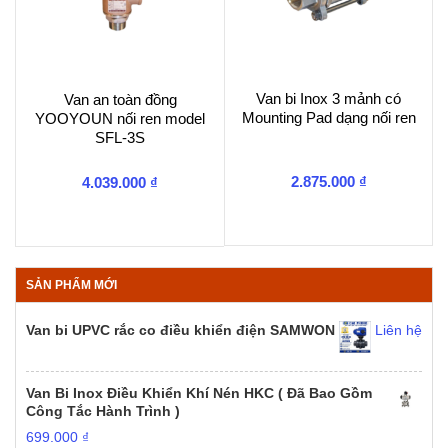
Van bi Inox 3 mảnh có
Van an toàn đồng
Mounting Pad dạng nối ren
YOOYOUN nối ren model
SFL-3S
2.875.000
₫
4.039.000
₫
SẢN PHẨM MỚI
Van bi UPVC rắc co điều khiển điện SAMWON
Liên hệ
Van Bi Inox Điều Khiển Khí Nén HKC ( Đã Bao Gồm
Công Tắc Hành Trình )
699.000
₫