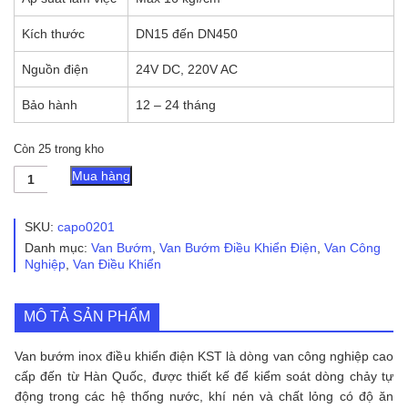
Kích thước
DN15 đến DN450
Nguồn điện
24V DC, 220V AC
Bảo hành
12 – 24 tháng
Còn 25 trong kho
Van
Mua hàng
Bướm
Inox
Điều
SKU:
capo0201
Khiển
Danh mục:
Van Bướm
,
Van Bướm Điều Khiển Điện
,
Van Công
Điện
Nghiệp
,
Van Điều Khiển
KST
số
lượng
MÔ TẢ SẢN PHẨM
Van bướm inox điều khiển điện KST là dòng van công nghiệp cao
cấp đến từ Hàn Quốc, được thiết kế để kiểm soát dòng chảy tự
động trong các hệ thống nước, khí nén và chất lỏng có độ ăn