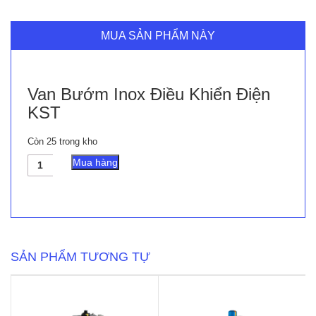
MUA SẢN PHẨM NÀY
Van Bướm Inox Điều Khiển Điện
KST
Còn 25 trong kho
Van
Mua hàng
Bướm
Inox
Điều
Khiển
Điện
KST
số
SẢN PHẨM TƯƠNG TỰ
lượng