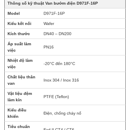
Thông số kỹ thuật Van bướm điện D971F-16P
Model
D971F-16P
Kiểu kết nối
Wafer
Kích thước
DN40 – DN200
Áp suất làm
PN16
việc
Nhiệt độ làm
-20°C đến 180°C
việc
Chất liệu thân
Inox 304 / Inox 316
van
Vật liệu đệm
PTFE (Teflon)
làm kín
Kiểu điều
Điện, chống cháy nổ
khiển
Tiêu chuẩn
Exd II CT4 / CT6