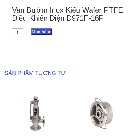
Van Bướm Inox Kiểu Wafer PTFE
Điều Khiển Điện D971F-16P
Van
Mua hàng
Bướm
Inox
Kiểu
Wafer
PTFE
Điều
Khiển
SẢN PHẨM TƯƠNG TỰ
Điện
D971F-
16P
số
lượng