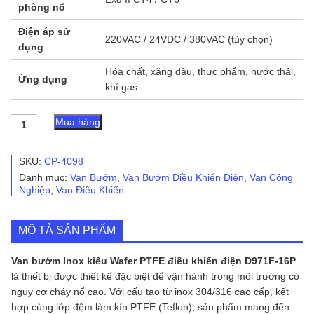
phòng nổ
Điện áp sử
220VAC / 24VDC / 380VAC (tùy chọn)
dụng
Hóa chất, xăng dầu, thực phẩm, nước thải,
Ứng dụng
khí gas
Van
Mua hàng
Bướm
Inox
Kiểu
SKU:
CP-4098
Wafer
Danh mục:
Van Bướm
,
Van Bướm Điều Khiển Điện
,
Van Công
PTFE
Nghiệp
,
Van Điều Khiển
Điều
Khiển
Điện
MÔ TẢ SẢN PHẨM
D971F-
16P
số
Van bướm Inox kiểu Wafer PTFE điều khiển điện D971F-16P
lượng
là thiết bị được thiết kế đặc biệt để vận hành trong môi trường có
nguy cơ cháy nổ cao. Với cấu tạo từ inox 304/316 cao cấp, kết
hợp cùng lớp đệm làm kín PTFE (Teflon), sản phẩm mang đến