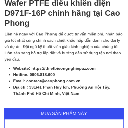
Wafer PTFE điều khiển điện
D971F-16P chính hãng tại Cao
Phong
Liên hệ ngay với
Cao Phong
để được tư vấn miễn phí, nhận báo
giá tốt nhất cùng chính sách chiết khấu hấp dẫn dành cho đại lý
và dự án. Đội ngũ kỹ thuật viên giàu kinh nghiệm của chúng tôi
luôn sẵn sàng hỗ trợ lắp đặt và hướng dẫn sử dụng tận nơi theo
yêu cầu.
Website: https://thietbicongnghiepaz.com
Hotline: 0906.818.600
Email: contact@caophong.com.vn
Địa chỉ: 331/41 Phan Huy Ích, Phường An Hội Tây,
Thành Phố Hồ Chí Minh, Việt Nam
MUA SẢN PHẨM NÀY