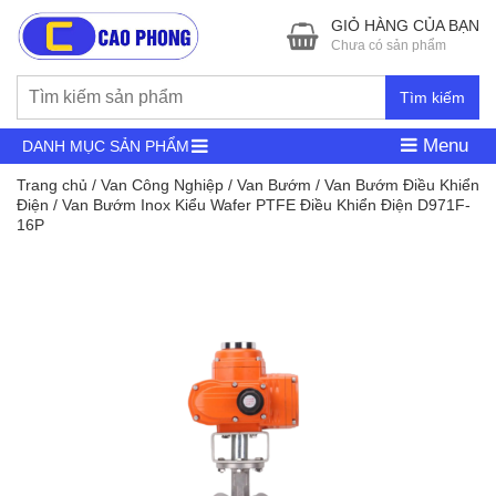
GIỎ HÀNG CỦA BẠN
Chưa có sản phẩm
Tìm kiếm
Menu
DANH MỤC SẢN PHẨM
Trang chủ
/
Van Công Nghiệp
/
Van Bướm
/
Van Bướm Điều Khiển
Điện
/ Van Bướm Inox Kiểu Wafer PTFE Điều Khiển Điện D971F-
16P