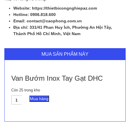
Website: https://thietbicongnghiepaz.com
Hotline: 0906.818.600
Email: contact@caophong.com.vn
Địa chỉ: 331/41 Phan Huy Ích, Phường An Hội Tây,
Thành Phố Hồ Chí Minh, Việt Nam
MUA SẢN PHẨM NÀY
Van Bướm Inox Tay Gạt DHC
Còn 25 trong kho
Van
Mua hàng
Bướm
Inox
Tay
Gạt
DHC
số