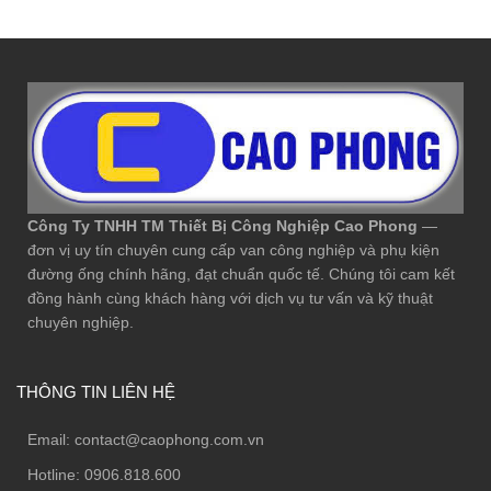
Công Ty TNHH TM Thiết Bị Công Nghiệp Cao Phong
—
đơn vị uy tín chuyên cung cấp van công nghiệp và phụ kiện
đường ống chính hãng, đạt chuẩn quốc tế. Chúng tôi cam kết
đồng hành cùng khách hàng với dịch vụ tư vấn và kỹ thuật
chuyên nghiệp.
THÔNG TIN LIÊN HỆ
Email:
contact@caophong.com.vn
Hotline:
0906.818.600