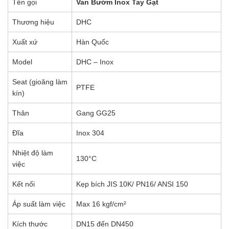
Tên gọi
Van Bướm Inox Tay Gạt
Thương hiệu
DHC
Xuất xứ
Hàn Quốc
Model
DHC – Inox
Seat (gioăng làm
PTFE
kín)
Thân
Gang GG25
Đĩa
Inox 304
Nhiệt độ làm
130°C
việc
Kết nối
Kẹp bích JIS 10K/ PN16/ ANSI 150
Áp suất làm việc
Max 16 kgf/cm²
Kích thước
DN15 đến DN450