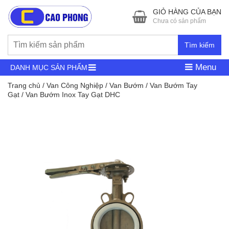
GIỎ HÀNG CỦA BẠN
Chưa có sản phẩm
Tìm kiếm
Menu
DANH MỤC SẢN PHẨM
Trang chủ
/
Van Công Nghiệp
/
Van Bướm
/
Van Bướm Tay
Gạt
/ Van Bướm Inox Tay Gạt DHC