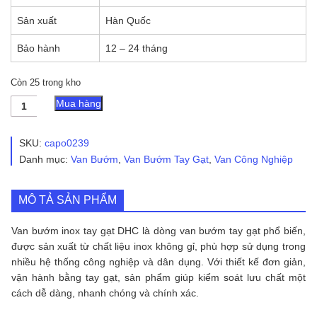
Sản xuất
Hàn Quốc
Bảo hành
12 – 24 tháng
Còn 25 trong kho
Van
Mua hàng
Bướm
Inox
Tay
SKU:
capo0239
Gạt
Danh mục:
Van Bướm
,
Van Bướm Tay Gạt
,
Van Công Nghiệp
DHC
số
lượng
MÔ TẢ SẢN PHẨM
Van bướm inox tay gạt DHC là dòng van bướm tay gạt phổ biến,
được sản xuất từ chất liệu inox không gỉ, phù hợp sử dụng trong
nhiều hệ thống công nghiệp và dân dụng. Với thiết kế đơn giản,
vận hành bằng tay gạt, sản phẩm giúp kiểm soát lưu chất một
cách dễ dàng, nhanh chóng và chính xác.