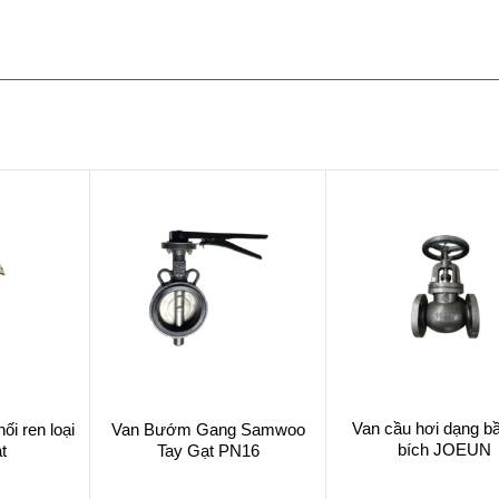
Van cầu hơi dạng bầ
ối ren loại
Van Bướm Gang Samwoo
bích JOEUN
t
Tay Gạt PN16