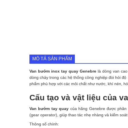
MÔ TẢ SẢN PHẨM
Van bướm inox tay quay Genebre
là dòng van cao
dòng chảy trong các hệ thống công nghiệp đòi hỏi độ 
phẩm phù hợp với các môi chất như nước, khí nén, h
Cấu tạo và vật liệu của 
Van bướm tay quay
của hãng Genebre được phân ph
(gear operator), giúp thao tác nhẹ nhàng và kiểm soá
Thông số chính: