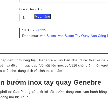
Còn 25 trong kho
Van
Mua hàng
Bướm
Inox
Tay
SKU:
capo0235
Quay
Danh mục:
Van Bướm
,
Van Bướm Tay Quay
,
Van Công 
Genebre
số
lượng
 cấp đến từ thương hiệu
Genebre
– Tây Ban Nha, được thiết kế để 
bền và độ chính xác cao. Với vật liệu inox 304/316 chống ăn mòn vượt 
óa chất nhẹ, dung dịch vệ sinh thực phẩm…
van bướm inox tay quay Genebre
ối tại Cao Phong có thiết kế đĩa bướm dạng tròn, vận hành bằng 
t đóng mở hiệu quả.