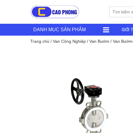
GIỚI 
DANH MỤC SẢN PHẨM
Trang chủ
/
Van Công Nghiệp
/
Van Bướm
/
Van Bướm