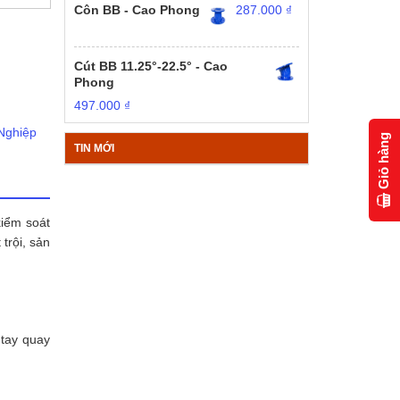
Côn BB - Cao Phong
287.000
₫
Cút BB 11.25°-22.5° - Cao
Phong
497.000
₫
Nghiệp
Giỏ hàng
TIN MỚI
kiểm soát
trội, sản
tay quay