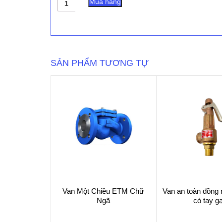
Mua hàng
Bướm
Inox
Tay
Quay
Genebre
số
SẢN PHẨM TƯƠNG TỰ
lượng
Van Một Chiều ETM Chữ
Van an toàn đồng n
Ngã
có tay gạ