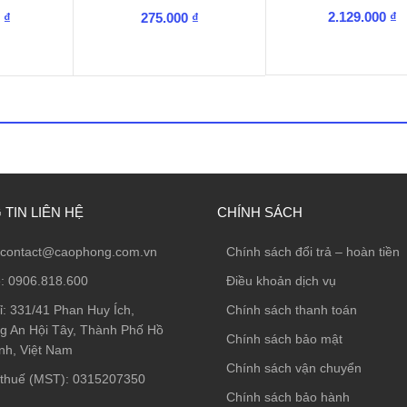
2.129.000
₫
0
₫
275.000
₫
TIN LIÊN HỆ
CHÍNH SÁCH
contact@caophong.com.vn
Chính sách đổi trả – hoàn tiền
e:
0906.818.600
Điều khoản dịch vụ
ỉ:
331/41 Phan Huy Ích,
Chính sách thanh toán
 An Hội Tây, Thành Phố Hồ
Chính sách bảo mật
nh, Việt Nam
Chính sách vận chuyển
thuế (MST): 0315207350
Chính sách bảo hành