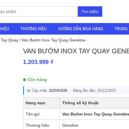
Tìm kiếm
THIỆU
THƯƠNG HIỆU
HƯỚNG DẪN MUA HÀNG
TRUNG 
 Tay Quay
/ Van Bướm Inox Tay Quay Genebre
VAN BƯỚM INOX TAY QUAY GEN
1.203.999
₫
Còn hàng
📅 Cập nhật:
22/04/2026
· Đăng lần đầu: 10/12/2025
Hạng mục
Thông số kỹ thuật
Tên gọi
Van Bướm Inox Tay Quay Genebr
Thương hiệu
Genebre