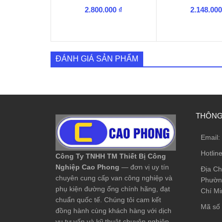
2.800.000
₫
2.148.00
ĐÁNH GIÁ SẢN PHẨM
THÔNG 
Email:
Hotlin
Công Ty TNHH TM Thiết Bị Công
Nghiệp Cao Phong
— đơn vị uy tín
Địa Ch
chuyên cung cấp van công nghiệp và
Phường
phụ kiện đường ống chính hãng, đạt
Chí Mi
chuẩn quốc tế. Chúng tôi cam kết
Mã số 
đồng hành cùng khách hàng với dịch
vụ tư vấn và kỹ thuật chuyên nghiệp.