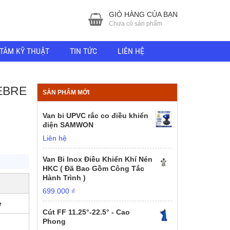
GIỎ HÀNG CỦA BẠN
Chưa có sản phẩm
TÂM KỸ THUẬT
TIN TỨC
LIÊN HỆ
EBRE
SẢN PHẨM MỚI
Van bi UPVC rắc co điều khiển
điện SAMWON
Liên hệ
Van Bi Inox Điều Khiển Khí Nén
HKC ( Đã Bao Gồm Công Tắc
Hành Trình )
699.000
₫
e
Cút FF 11.25°-22.5° - Cao
Phong