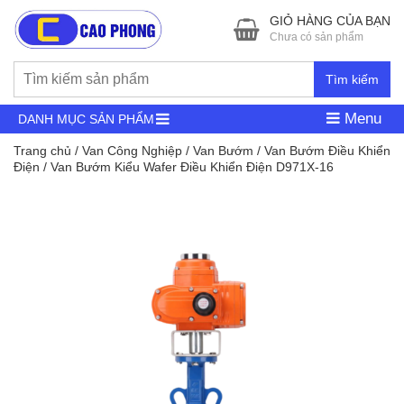
GIỎ HÀNG CỦA BẠN
Chưa có sản phẩm
Tìm kiếm
Menu
DANH MỤC SẢN PHẨM
Trang chủ
/
Van Công Nghiệp
/
Van Bướm
/
Van Bướm Điều Khiển
Điện
/ Van Bướm Kiểu Wafer Điều Khiển Điện D971X-16