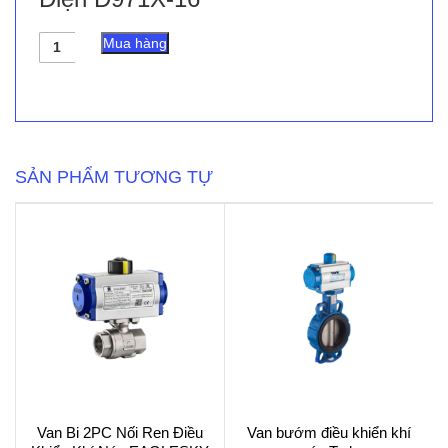
Van
Mua hàng
Bướm
Kiểu
Wafer
Điều
Khiển
Điện
D971X-
SẢN PHẨM TƯƠNG TỰ
16
số
lượng
Van Bi 2PC Nối Ren Điều
Van bướm điều khiển khí