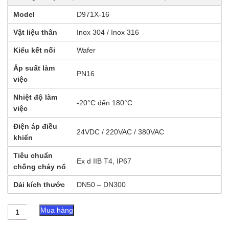
Model
D971X-16
Vật liệu thân
Inox 304 / Inox 316
Kiểu kết nối
Wafer
Áp suất làm
PN16
việc
Nhiệt độ làm
-20°C đến 180°C
việc
Điện áp điều
24VDC / 220VAC / 380VAC
khiển
Tiêu chuẩn
Ex d IIB T4, IP67
chống cháy nổ
Dải kích thước
DN50 – DN300
Van
Mua hàng
Bướm
Kiểu