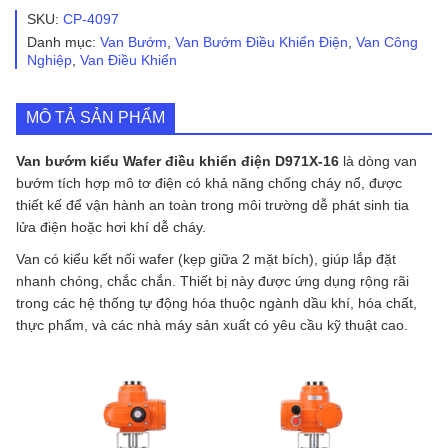
Wafer
SKU:
CP-4097
Điều
Danh mục:
Van Bướm
,
Van Bướm Điều Khiển Điện
,
Van Công
Khiển
Nghiệp
,
Van Điều Khiển
Điện
D971X-
16
MÔ TẢ SẢN PHẨM
số
lượng
Van bướm kiểu Wafer điều khiển điện D971X-16
là dòng van
bướm tích hợp mô tơ điện có khả năng chống cháy nổ, được
thiết kế để vận hành an toàn trong môi trường dễ phát sinh tia
lửa điện hoặc hơi khí dễ cháy.
Van có kiểu kết nối wafer (kẹp giữa 2 mặt bích), giúp lắp đặt
nhanh chóng, chắc chắn. Thiết bị này được ứng dụng rộng rãi
trong các hệ thống tự động hóa thuộc ngành dầu khí, hóa chất,
thực phẩm, và các nhà máy sản xuất có yêu cầu kỹ thuật cao.