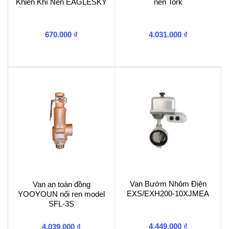
Khiển Khí Nén EAGLESKY
nén Tork
670.000
₫
4.031.000
₫
Van Bướm Nhôm Điện
Van an toàn đồng
EXS/EXH200-10XJMEA
YOOYOUN nối ren model
SFL-3S
4.449.000
₫
4.039.000
₫