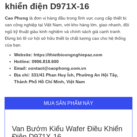
khiển điện D971X-16
Cao Phong
là đơn vị hàng đầu trong lĩnh vực cung cấp thiết bị
van công nghiệp tại Việt Nam, với kho hàng lớn, giao nhanh, đội
ngũ kỹ thuật giàu kinh nghiệm và chính sách giá cạnh tranh.
Đừng bỏ lỡ cơ hội sở hữu thiết bị chất lượng cao cho hệ thống
của bạn.
Website: https://thietbicongnghiepaz.com
Hotline: 0906.818.600
Email: contact@caophong.com.vn
Địa chỉ: 331/41 Phan Huy Ích, Phường An Hội Tây,
Thành Phố Hồ Chí Minh, Việt Nam
MUA SẢN PHẨM NÀY
Van Bướm Kiểu Wafer Điều Khiển
Điện D971X-16