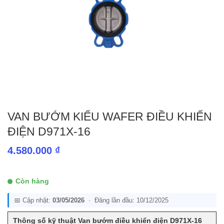
VAN BƯỚM KIỂU WAFER ĐIỀU KHIỂN
ĐIỆN D971X-16
4.580.000
₫
Còn hàng
📅 Cập nhật:
03/05/2026
· Đăng lần đầu: 10/12/2025
Thông số kỹ thuật Van bướm điều khiển điện D971X-16