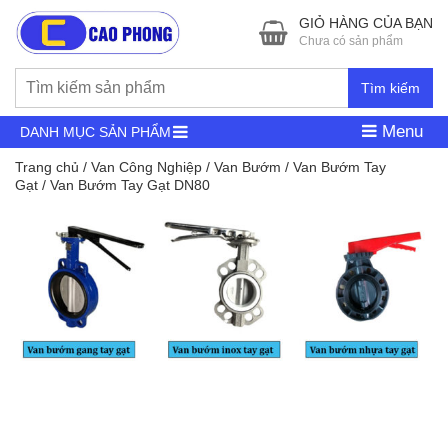
GIỎ HÀNG CỦA BẠN
Chưa có sản phẩm
Tìm kiếm
Menu
DANH MỤC SẢN PHẨM
Trang chủ
/
Van Công Nghiệp
/
Van Bướm
/
Van Bướm Tay
Gạt
/ Van Bướm Tay Gạt DN80