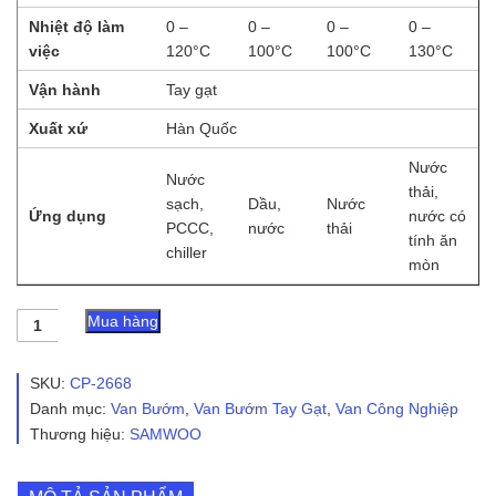
Nhiệt độ làm
0 –
0 –
0 –
0 –
việc
120°C
100°C
100°C
130°C
Vận hành
Tay gạt
Xuất xứ
Hàn Quốc
Nước
Nước
thải,
sạch,
Dầu,
Nước
Ứng dụng
nước có
PCCC,
nước
thải
tính ăn
chiller
mòn
Van
Mua hàng
Bướm
Tay
Gạt
SKU:
CP-2668
DN80
Danh mục:
Van Bướm
,
Van Bướm Tay Gạt
,
Van Công Nghiệp
số
Thương hiệu:
SAMWOO
lượng