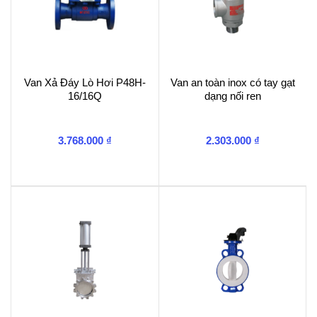
Van Xả Đáy Lò Hơi P48H-
Van an toàn inox có tay gạt
16/16Q
dạng nối ren
3.768.000
₫
2.303.000
₫