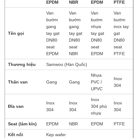
EPDM
NBR
EPDM
PTFE
Van
Van
Van
Van
bướm
bướm
bướm
bướm
gang
gang
nhựa
inox tay
Tên gọi
tay gạt
tay gạt
tay gạt
gạt
DN80
DN80
DN80
DN80
seat
seat
seat
seat
EPDM
NBR
EPDM
PTFE
Thương hiệu
Samwoo (Hàn Quốc)
Nhựa
Inox
Thân van
Gang
Gang
PVC /
304
UPVC
Inox
Inox
Inox
Inox
Đĩa van
304 phủ
304
304
304
nhựa
Seat (làm kín)
EPDM
NBR
EPDM
PTFE
Kết nối
Kẹp wafer