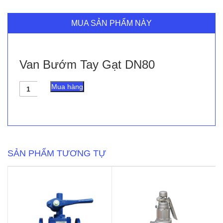
MUA SẢN PHẨM NÀY
Van Bướm Tay Gạt DN80
Van
Mua hàng
Bướm
Tay
Gạt
DN80
số
lượng
SẢN PHẨM TƯƠNG TỰ