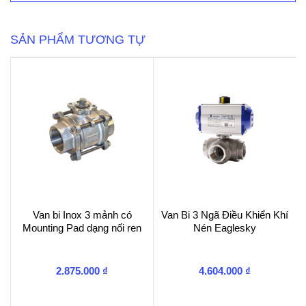
TungLung
TL
-
SẢN PHẨM TƯƠNG TỰ
9301
số
lượng
Van bi Inox 3 mảnh có
Van Bi 3 Ngã Điều Khiển Khí
Mounting Pad dạng nối ren
Nén Eaglesky
2.875.000
₫
4.604.000
₫