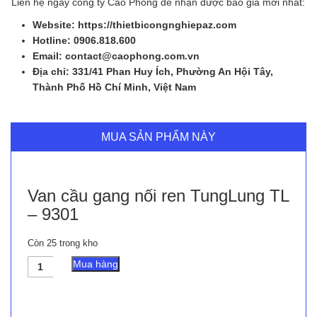
Liên hệ ngay công ty Cao Phong để nhận được báo giá mới nhất:
Website: https://thietbicongnghiepaz.com
Hotline: 0906.818.600
Email: contact@caophong.com.vn
Địa chỉ: 331/41 Phan Huy Ích, Phường An Hội Tây,
Thành Phố Hồ Chí Minh, Việt Nam
MUA SẢN PHẨM NÀY
Van cầu gang nối ren TungLung TL
– 9301
Còn 25 trong kho
Van
Mua hàng
cầu
gang
nối
ren