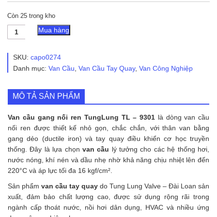
Còn 25 trong kho
Van
Mua hàng
cầu
gang
nối
SKU:
capo0274
ren
Danh mục:
Van Cầu
,
Van Cầu Tay Quay
,
Van Công Nghiệp
TungLung
TL
-
MÔ TẢ SẢN PHẨM
9301
số
lượng
Van cầu gang nối ren TungLung TL – 9301
là dòng van cầu
nối ren được thiết kế nhỏ gọn, chắc chắn, với thân van bằng
gang dẻo (ductile iron) và tay quay điều khiển cơ học truyền
thống. Đây là lựa chọn
van cầu
lý tưởng cho các hệ thống hơi,
nước nóng, khí nén và dầu nhẹ nhờ khả năng chịu nhiệt lên đến
220°C và áp lực tối đa 16 kgf/cm².
Sản phẩm
van cầu tay quay
do Tung Lung Valve – Đài Loan sản
xuất, đảm bảo chất lượng cao, được sử dụng rộng rãi trong
ngành cấp thoát nước, nồi hơi dân dụng, HVAC và nhiều ứng