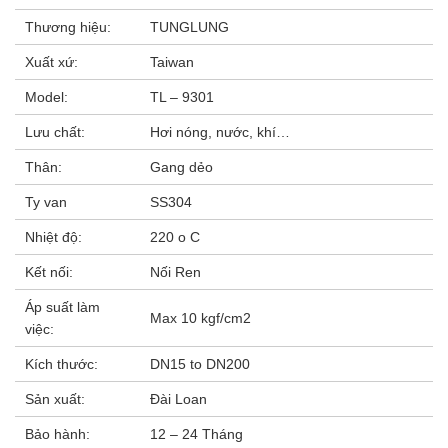
Thương hiệu:
TUNGLUNG
Xuất xứ:
Taiwan
Model:
TL – 9301
Lưu chất:
Hơi nóng, nước, khí…
Thân:
Gang dẻo
Ty van
SS304
Nhiệt độ:
220 o C
Kết nối:
Nối Ren
Áp suất làm
Max 10 kgf/cm2
việc:
Kích thước:
DN15 to DN200
Sản xuất:
Đài Loan
Bảo hành:
12 – 24 Tháng