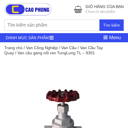
GIỎ HÀNG CỦA BẠN
Chưa có sản phẩm
Tìm kiếm
Menu
DANH MỤC SẢN PHẨM
Trang chủ
/
Van Công Nghiệp
/
Van Cầu
/
Van Cầu Tay
Quay
/ Van cầu gang nối ren TungLung TL – 9301