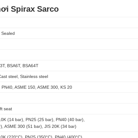
ơi Spirax Sarco
s Sealed
3T, BSA6T, BSA64T
ast steel, Stainless steel
, PN40, ASME 150, ASME 300, KS 20
t seat
10K (14 bar), PN25 (25 bar), PN40 (40 bar),
), ASME 300 (51 bar), JIS 20K (34 bar)
10K (220°C), PN25 (350°C), PN40 (400°C),