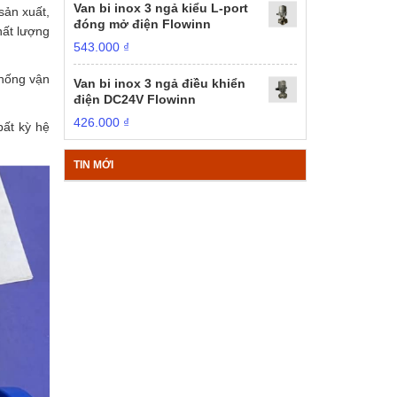
Van bi inox 3 ngả kiểu L-port
sản xuất,
đóng mở điện Flowinn
hất lượng
543.000
₫
thống vận
Van bi inox 3 ngả điều khiển
điện DC24V Flowinn
426.000
₫
bất kỳ hệ
TIN MỚI