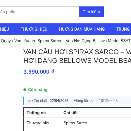
Tìm kiếm
THIỆU
THƯƠNG HIỆU
HƯỚNG DẪN MUA HÀNG
TRUNG 
y Quay
/ Van cầu hơi Spirax Sarco – Van Hơi Dạng Bellows Model BSAT
VAN CẦU HƠI SPIRAX SARCO – 
HƠI DẠNG BELLOWS MODEL BS
3.990.000
₫
Còn hàng
📅 Cập nhật:
22/04/2026
· Đăng lần đầu: 10/12/2025
Thông số
Chi tiết
Thương hiệu
Spirax Sarco