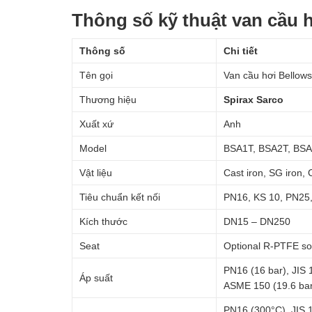
Thông số kỹ thuật van cầu h
Thông số
Chi tiết
Tên gọi
Van cầu hơi Bellow
Thương hiệu
Spirax Sarco
Xuất xứ
Anh
Model
BSA1T, BSA2T, BSA
Vật liệu
Cast iron, SG iron, C
Tiêu chuẩn kết nối
PN16, KS 10, PN25
Kích thước
DN15 – DN250
Seat
Optional R-PTFE sof
PN16 (16 bar), JIS 
Áp suất
ASME 150 (19.6 bar
PN16 (300°C), JIS 