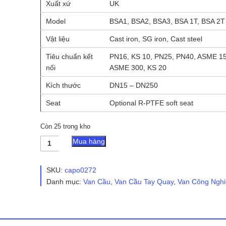
Xuất xứ
UK
Model
BSA1, BSA2, BSA3, BSA 1T, BSA 2
Vật liệu
Cast iron, SG iron, Cast steel
Tiêu chuẩn kết
PN16, KS 10, PN25, PN40, ASME 15
nối
ASME 300, KS 20
Kích thước
DN15 – DN250
Seat
Optional R-PTFE soft seat
Còn 25 trong kho
Van
Mua hàng
cầu
hơi
Spirax
SKU:
capo0272
Sarco
Danh mục:
Van Cầu
,
Van Cầu Tay Quay
,
Van Công Nghi
-
Van
Hơi
Dạng
Bellows