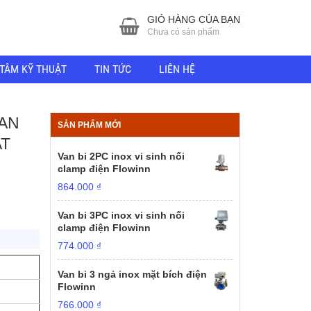
GIỎ HÀNG CỦA BẠN
Chưa có sản phẩm
TÂM KỸ THUẬT
TIN TỨC
LIÊN HỆ
VAN
SẢN PHẨM MỚI
AT
Van bi 2PC inox vi sinh nối
clamp điện Flowinn
864.000
₫
Van bi 3PC inox vi sinh nối
clamp điện Flowinn
774.000
₫
Van bi 3 ngả inox mặt bích điện
Flowinn
766.000
₫