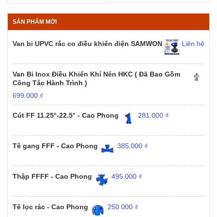
SẢN PHẨM MỚI
Van bi UPVC rắc co điều khiển điện SAMWON
Liên hệ
Van Bi Inox Điều Khiển Khí Nén HKC ( Đã Bao Gồm
Công Tắc Hành Trình )
699.000
₫
Cút FF 11.25°-22.5° - Cao Phong
281.000
₫
Tê gang FFF - Cao Phong
385.000
₫
Thập FFFF - Cao Phong
495.000
₫
Tê lọc rác - Cao Phong
250.000
₫