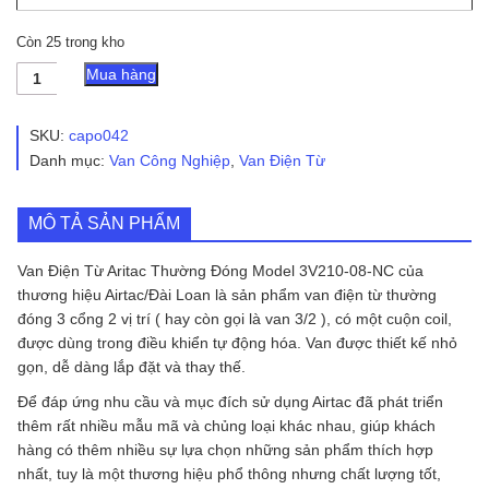
Còn 25 trong kho
Van
Mua hàng
Điện
Từ
Aritac
SKU:
capo042
Thường
Danh mục:
Van Công Nghiệp
,
Van Điện Từ
Đóng
Model
3V210-
MÔ TẢ SẢN PHẨM
08-
NC
số
Van Điện Từ Aritac Thường Đóng Model 3V210-08-NC của
lượng
thương hiệu Airtac/Đài Loan là sản phẩm van điện từ thường
đóng 3 cổng 2 vị trí ( hay còn gọi là van 3/2 ), có một cuộn coil,
được dùng trong điều khiển tự động hóa. Van được thiết kế nhỏ
gọn, dễ dàng lắp đặt và thay thế.
Để đáp ứng nhu cầu và mục đích sử dụng Airtac đã phát triển
thêm rất nhiều mẫu mã và chủng loại khác nhau, giúp khách
hàng có thêm nhiều sự lựa chọn những sản phẩm thích hợp
nhất, tuy là một thương hiệu phổ thông nhưng chất lượng tốt,