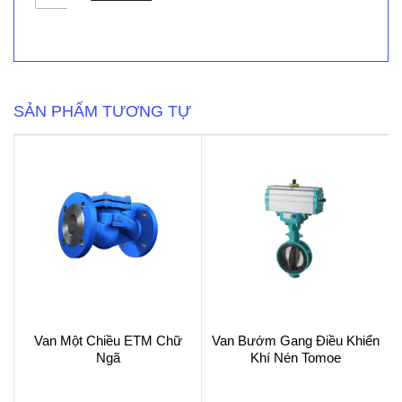
Điện
Từ
Aritac
Thường
Đóng
Model
3V210-
SẢN PHẨM TƯƠNG TỰ
08-
NC
số
lượng
Van Một Chiều ETM Chữ
Van Bướm Gang Điều Khiển
Ngã
Khí Nén Tomoe