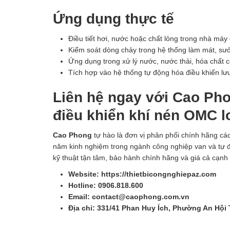
Ứng dụng thực tế
Điều tiết hơi, nước hoặc chất lỏng trong nhà má
Kiểm soát dòng chảy trong hệ thống làm mát, sưở
Ứng dụng trong xử lý nước, nước thải, hóa chất 
Tích hợp vào hệ thống tự động hóa điều khiển lưu
Liên hệ ngay với Cao Pho
điều khiển khí nén OMC lo
Cao Phong
tự hào là đơn vị phân phối chính hãng cá
năm kinh nghiệm trong ngành công nghiệp van và tự 
kỹ thuật tận tâm, bảo hành chính hãng và giá cả cạnh 
Website: https://thietbicongnghiepaz.com
Hotline: 0906.818.600
Email: contact@caophong.com.vn
Địa chỉ: 331/41 Phan Huy Ích, Phường An Hội