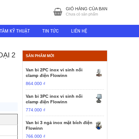
GIỎ HÀNG CỦA BẠN
Chưa có sản phẩm
TÂM KỸ THUẬT
TIN TỨC
LIÊN HỆ
ẠI 2
SẢN PHẨM MỚI
Van bi 2PC inox vi sinh nối
clamp điện Flowinn
864.000
₫
Van bi 3PC inox vi sinh nối
clamp điện Flowinn
774.000
₫
Van bi 3 ngả inox mặt bích điện
Flowinn
766.000
₫