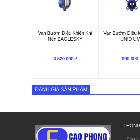
Van Bướm Điều Khiển Khí
Van Bướm Điều K
Nén EAGLESKY
UNID U
4.520.000
₫
990.000
ĐÁNH GIÁ SẢN PHẨM
THÔNG 
Email: