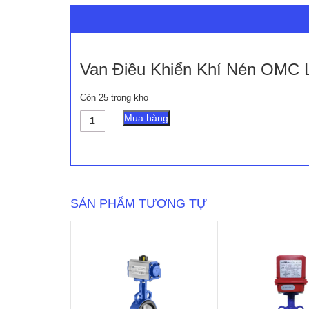
Van Điều Khiển Khí Nén OMC L
Còn 25 trong kho
Van
Mua hàng
Điều
Khiển
Khí
Nén
OMC
Loại
SẢN PHẨM TƯƠNG TỰ
2
Ngã
Control
Valves
số
lượng