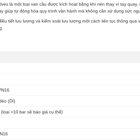
Valves
lves là một loại van cầu được kích hoạt bằng khí nén thay vì tay quay
số
 này giúp tự động hóa quy trình vận hành mà không cần sử dụng sức ng
lượng
u tiết lưu lượng và kiểm soát lưu lượng một cách liên tục thông qua v
g.
PN16
ẻo (DI)
 (loại >10 bar sẽ báo giá cụ thể)
PN16