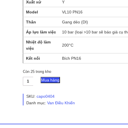
Xuất xứ
Ý
Model
VL10 PN16
Thân
Gang dẻo (DI)
Áp lực làm việc
10 bar (loại >10 bar sẽ báo giá cụ th
Nhiệt độ làm
200°C
việc
Kết nối
Bích PN16
Còn 25 trong kho
Van
Mua hàng
Điều
Khiển
Khí
SKU:
capo0404
Nén
Danh mục:
Van Điều Khiển
OMC
Loại
2
Ngã
Control