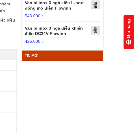
Van bi inox 3 ngả kiểu L-port
, nhằm
đóng mở điện Flowinn
ười.
543.000
₫
iệc điều
Giỏ hàng
Van bi inox 3 ngả điều khiển
điện DC24V Flowinn
426.000
₫
TIN MỚI