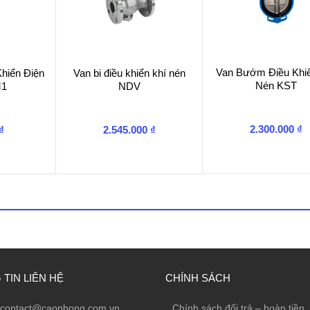
Van Bướm Điều Khiể
hiển Điện
Van bi điều khiển khí nén
Nén KST
M1
NDV
2.300.000
₫
₫
2.545.000
₫
TIN LIÊN HỆ
CHÍNH SÁCH
contact@caophong.com.vn
Chính sách đổi trả – hoàn tiền