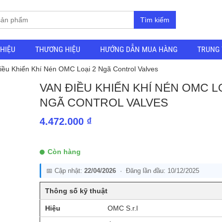
Tìm kiếm
THIỆU
THƯƠNG HIỆU
HƯỚNG DẪN MUA HÀNG
TRUNG 
iều Khiển Khí Nén OMC Loại 2 Ngã Control Valves
VAN ĐIỀU KHIỂN KHÍ NÉN OMC LO
NGÃ CONTROL VALVES
4.472.000
₫
Còn hàng
📅 Cập nhật:
22/04/2026
· Đăng lần đầu: 10/12/2025
Thông số kỹ thuật
Hiệu
OMC S.r.l