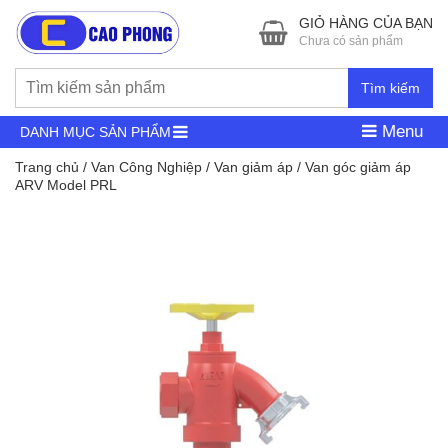
GIỎ HÀNG CỦA BẠN
Chưa có sản phẩm
Tìm kiếm
Menu
DANH MỤC SẢN PHẨM
Trang chủ
/
Van Công Nghiệp
/
Van giảm áp
/ Van góc giảm áp
ARV Model PRL