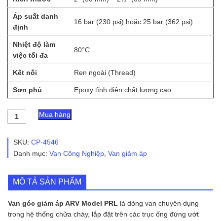
Áp suất danh
16 bar (230 psi) hoặc 25 bar (362 psi)
định
Nhiệt độ làm
80°C
việc tối đa
Kết nối
Ren ngoài (Thread)
Sơn phủ
Epoxy tĩnh điện chất lượng cao
Van
Mua hàng
góc
giảm
áp
SKU:
CP-4546
ARV
Danh mục:
Van Công Nghiệp
,
Van giảm áp
Model
PRL
số
MÔ TẢ SẢN PHẨM
lượng
Van góc giảm áp ARV Model PRL
là dòng van chuyên dụng
trong hệ thống chữa cháy, lắp đặt trên các trục ống đứng ướt