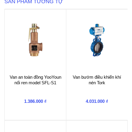
SẢN PHẨM TƯƠNG TỰ
lượng
Van an toàn đồng YooYoun
Van bướm điều khiển khí
nối ren model SFL-S1
nén Tork
1.386.000
₫
4.031.000
₫