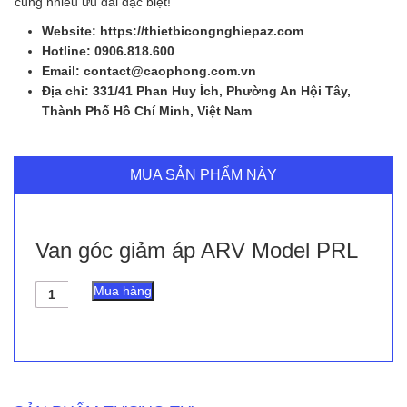
cùng nhiều ưu đãi đặc biệt!
Website: https://thietbicongnghiepaz.com
Hotline: 0906.818.600
Email: contact@caophong.com.vn
Địa chỉ: 331/41 Phan Huy Ích, Phường An Hội Tây,
Thành Phố Hồ Chí Minh, Việt Nam
MUA SẢN PHẨM NÀY
Van góc giảm áp ARV Model PRL
Van
Mua hàng
góc
giảm
áp
ARV
Model
PRL
số