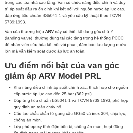
trong các tòa nhà cao tầng. Van có chức năng điều chỉnh và duy
trì áp suất đầu ra ổn định khi kết nối với nguồn nước áp lực cao,
đáp ứng tiêu chuẩn BS5041-1 và yêu cầu kỹ thuật theo TCVN
5739:1993.
Van của thương hiệu
ARV
này có thiết kế dạng góc chữ Y
(landing valve), thường dùng tại các tầng trong hệ thống PCCC
để nhân viên cứu hỏa kết nối vòi phun, đảm bảo lưu lượng nước
lớn mà vẫn kiểm soát được áp lực an toàn.
Ưu điểm nổi bật của van góc
giảm áp ARV Model PRL
Khả năng điều chỉnh áp suất chính xác, thích hợp cho nguồn
cấp nước áp lực cao đến 25 bar (362 psi).
Đáp ứng tiêu chuẩn BS5041-1 và TCVN 5739:1993, phù hợp
quy định an toàn cháy nổ.
Cấu tạo chắc chắn từ gang cầu GG50 và inox 304, chịu lực,
chống ăn mòn.
Lớp phủ epoxy tĩnh điện bền bỉ, chống ăn mòn, hoạt động