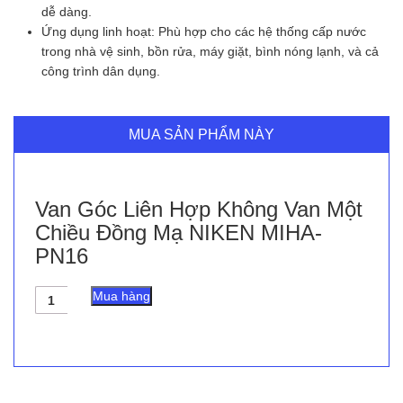
dễ dàng.
Ứng dụng linh hoạt: Phù hợp cho các hệ thống cấp nước
trong nhà vệ sinh, bồn rửa, máy giặt, bình nóng lạnh, và cả
công trình dân dụng.
MUA SẢN PHẨM NÀY
Van Góc Liên Hợp Không Van Một
Chiều Đồng Mạ NIKEN MIHA-
PN16
Van
Mua hàng
Góc
Liên
Hợp
Không
Van
Một