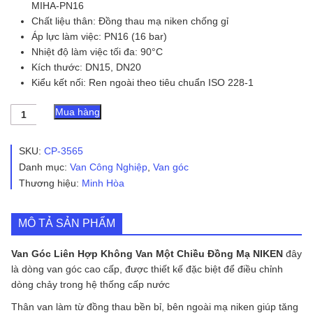
MIHA-PN16
Chất liệu thân: Đồng thau mạ niken chống gỉ
Áp lực làm việc: PN16 (16 bar)
Nhiệt độ làm việc tối đa: 90°C
Kích thước: DN15, DN20
Kiểu kết nối: Ren ngoài theo tiêu chuẩn ISO 228-1
Van
Mua hàng
Góc
Liên
Hợp
SKU:
CP-3565
Không
Danh mục:
Van Công Nghiệp
,
Van góc
Van
Thương hiệu:
Minh Hòa
Một
Chiều
Đồng
Mạ
MÔ TẢ SẢN PHẨM
NIKEN
MIHA-
Van Góc Liên Hợp Không Van Một Chiều Đồng Mạ NIKEN
đây
PN16
là dòng van góc cao cấp, được thiết kế đặc biệt để điều chỉnh
số
dòng chảy trong hệ thống cấp nước
lượng
Thân van làm từ đồng thau bền bỉ, bên ngoài mạ niken giúp tăng