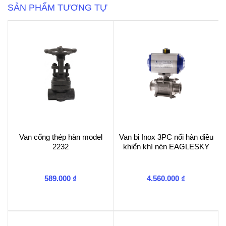
Chiều
SẢN PHẨM TƯƠNG TỰ
Đồng
Mạ
NIKEN
MIHA-
PN16
số
lượng
Van cổng thép hàn model
Van bi Inox 3PC nối hàn điều
2232
khiển khí nén EAGLESKY
589.000
₫
4.560.000
₫