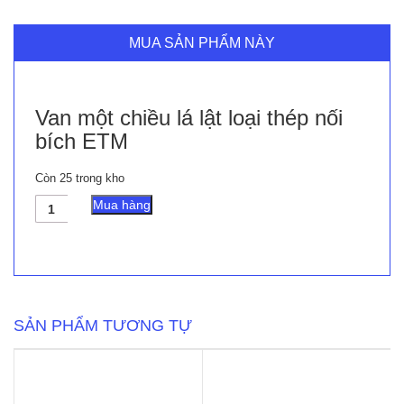
MUA SẢN PHẨM NÀY
Van một chiều lá lật loại thép nối
bích ETM
Còn 25 trong kho
Van
Mua hàng
một
chiều
lá
lật
loại
thép
nối
SẢN PHẨM TƯƠNG TỰ
bích
ETM
số
lượng