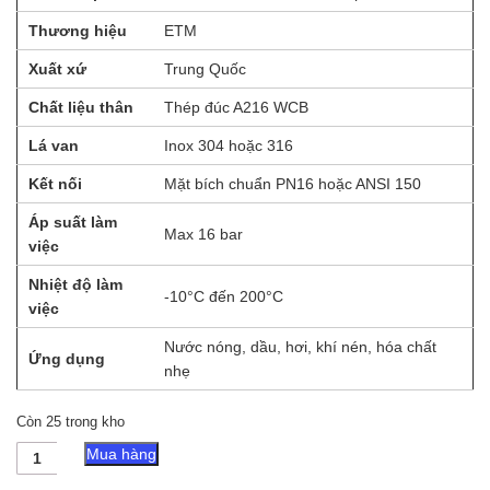
Thương hiệu
ETM
Xuất xứ
Trung Quốc
Chất liệu thân
Thép đúc A216 WCB
Lá van
Inox 304 hoặc 316
Kết nối
Mặt bích chuẩn PN16 hoặc ANSI 150
Áp suất làm
Max 16 bar
việc
Nhiệt độ làm
-10°C đến 200°C
việc
Nước nóng, dầu, hơi, khí nén, hóa chất
Ứng dụng
nhẹ
Còn 25 trong kho
Van
Mua hàng
một
chiều