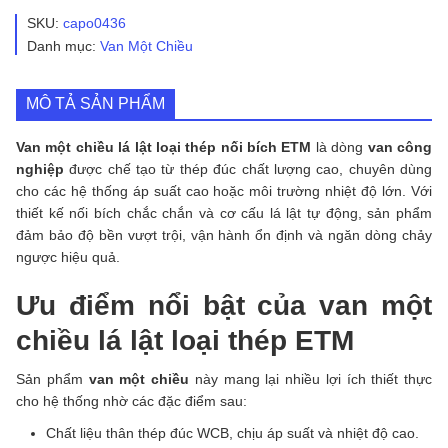
lá
SKU:
capo0436
lật
Danh mục:
Van Một Chiều
loại
thép
nối
MÔ TẢ SẢN PHẨM
bích
ETM
số
Van một chiều lá lật loại thép nối bích ETM
là dòng
van công
lượng
nghiệp
được chế tạo từ thép đúc chất lượng cao, chuyên dùng
cho các hệ thống áp suất cao hoặc môi trường nhiệt độ lớn. Với
thiết kế nối bích chắc chắn và cơ cấu lá lật tự động, sản phẩm
đảm bảo độ bền vượt trội, vận hành ổn định và ngăn dòng chảy
ngược hiệu quả.
Ưu điểm nổi bật của van một
chiều lá lật loại thép ETM
Sản phẩm
van một chiều
này mang lại nhiều lợi ích thiết thực
cho hệ thống nhờ các đặc điểm sau:
Chất liệu thân thép đúc WCB, chịu áp suất và nhiệt độ cao.