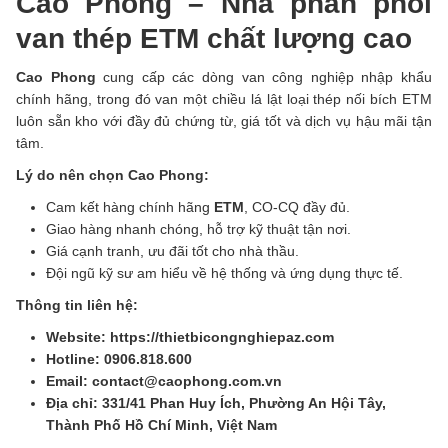
Cao Phong – Nhà phân phối
van thép ETM chất lượng cao
Cao Phong
cung cấp các dòng van công nghiệp nhập khẩu
chính hãng, trong đó van một chiều lá lật loại thép nối bích ETM
luôn sẵn kho với đầy đủ chứng từ, giá tốt và dịch vụ hậu mãi tận
tâm.
Lý do nên chọn Cao Phong:
Cam kết hàng chính hãng
ETM
, CO-CQ đầy đủ.
Giao hàng nhanh chóng, hỗ trợ kỹ thuật tận nơi.
Giá cạnh tranh, ưu đãi tốt cho nhà thầu.
Đội ngũ kỹ sư am hiểu về hệ thống và ứng dụng thực tế.
Thông tin liên hệ:
Website: https://thietbicongnghiepaz.com
Hotline: 0906.818.600
Email: contact@caophong.com.vn
Địa chỉ: 331/41 Phan Huy Ích, Phường An Hội Tây,
Thành Phố Hồ Chí Minh, Việt Nam