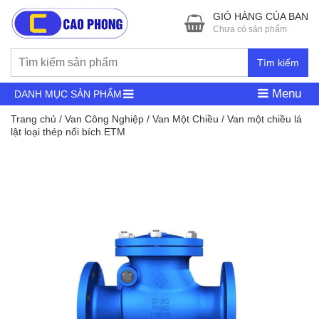
GIỎ HÀNG CỦA BẠN
Chưa có sản phẩm
Tìm kiếm
Menu
DANH MỤC SẢN PHẨM
Trang chủ
/
Van Công Nghiệp
/
Van Một Chiều
/ Van một chiều lá
lật loại thép nối bích ETM