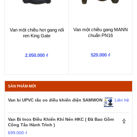
Van một chiều gang MANN
Van một chiều hơi gang nối
chuẩn PN16
ren King Gate
520.000
₫
2.050.000
₫
SẢN PHẨM MỚI
Van bi UPVC rắc co điều khiển điện SAMWON
Liên hệ
Van Bi Inox Điều Khiển Khí Nén HKC ( Đã Bao Gồm
Công Tắc Hành Trình )
699.000
₫