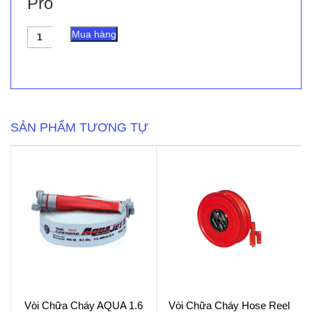
Pro
Vòi
Mua hàng
Chữa
Cháy
Tomoken
3.0
MPa
Pro
số
SẢN PHẨM TƯƠNG TỰ
lượng
Vòi Chữa Cháy AQUA 1.6
Vòi Chữa Cháy Hose Reel