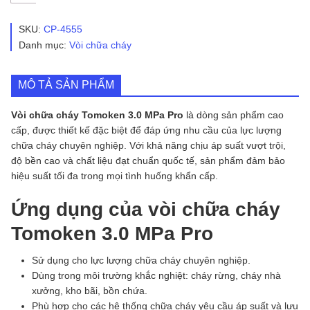
Chữa
Cháy
Tomoken
SKU:
CP-4555
3.0
Danh mục:
Vòi chữa cháy
MPa
Pro
số
MÔ TẢ SẢN PHẨM
lượng
Vòi chữa cháy Tomoken 3.0 MPa Pro
là dòng sản phẩm cao
cấp, được thiết kế đặc biệt để đáp ứng nhu cầu của lực lượng
chữa cháy chuyên nghiệp. Với khả năng chịu áp suất vượt trội,
độ bền cao và chất liệu đạt chuẩn quốc tế, sản phẩm đảm bảo
hiệu suất tối đa trong mọi tình huống khẩn cấp.
Ứng dụng của vòi chữa cháy
Tomoken 3.0 MPa Pro
Sử dụng cho lực lượng chữa cháy chuyên nghiệp.
Dùng trong môi trường khắc nghiệt: cháy rừng, cháy nhà
xưởng, kho bãi, bồn chứa.
Phù hợp cho các hệ thống chữa cháy yêu cầu áp suất và lưu