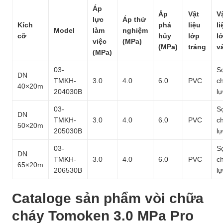
Áp
Áp
Vật
V
lực
Áp thử
Kích
phá
liệu
li
Model
làm
nghiệm
cỡ
hủy
lớp
l
việc
(MPa)
(MPa)
tráng
vả
(MPa)
03-
S
DN
TMKH-
3.0
4.0
6.0
PVC
ch
40×20m
204030B
lự
03-
S
DN
TMKH-
3.0
4.0
6.0
PVC
ch
50×20m
205030B
lự
03-
S
DN
TMKH-
3.0
4.0
6.0
PVC
ch
65×20m
206530B
lự
Cataloge sản phẩm vòi chữa
cháy Tomoken 3.0 MPa Pro