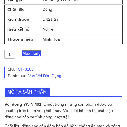
Chất liệu
Đồng
Kích thước
DN21-27
Kiểu kết nối
Nối ren
Thương hiệu
Minh Hòa
Vòi
Mua hàng
Đồng
YWIN
401
SKU:
CP-3105
số
Danh mục:
Van Vòi Dân Dụng
lượng
MÔ TẢ SẢN PHẨM
Vòi đồng YWIN 401
là một trong những sản phẩm được ưa
chuộng trên thị trường hiện nay. Với thiết kế tinh tế, chất liệu
đồng cao cấp và tính năng vượt trội.
Chất liệu đồng cao cấp đảm bảo độ bền, chống ăn mòn và sáng