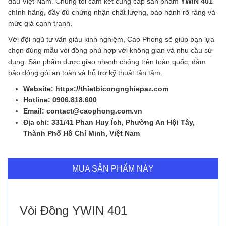
đầu Việt Nam. Chúng tôi cam kết cung cấp sản phẩm
YWIN 401
chính hãng, đầy đủ chứng nhận chất lượng, bảo hành rõ ràng và
mức giá cạnh tranh.
Với đội ngũ tư vấn giàu kinh nghiệm, Cao Phong sẽ giúp bạn lựa
chọn đúng mẫu vòi đồng phù hợp với không gian và nhu cầu sử
dụng. Sản phẩm được giao nhanh chóng trên toàn quốc, đảm
bảo đóng gói an toàn và hỗ trợ kỹ thuật tận tâm.
Website: https://thietbicongnghiepaz.com
Hotline: 0906.818.600
Email: contact@caophong.com.vn
Địa chỉ: 331/41 Phan Huy Ích, Phường An Hội Tây,
Thành Phố Hồ Chí Minh, Việt Nam
MUA SẢN PHẨM NÀY
Vòi Đồng YWIN 401