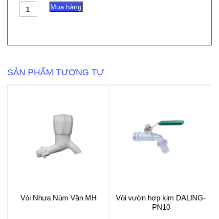
Vòi
Mua hàng
Đồng
YWIN
401
số
lượng
SẢN PHẨM TƯƠNG TỰ
Vòi Nhựa Núm Vặn MH
Vòi vườn hợp kim DALING-
PN10