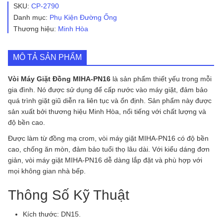
Đồng
SKU:
CP-2790
MIHA-
Danh mục:
Phụ Kiện Đường Ống
PN16
Thương hiệu:
Minh Hòa
số
lượng
MÔ TẢ SẢN PHẨM
Vòi Máy Giặt Đồng MIHA-PN16
là sản phẩm thiết yếu trong mỗi
gia đình. Nó được sử dụng để cấp nước vào máy giặt, đảm bảo
quá trình giặt giũ diễn ra liên tục và ổn định. Sản phẩm này được
sản xuất bởi thương hiệu Minh Hòa, nổi tiếng với chất lượng và
độ bền cao.
Được làm từ đồng mạ crom, vòi máy giặt MIHA-PN16 có độ bền
cao, chống ăn mòn, đảm bảo tuổi thọ lâu dài. Với kiểu dáng đơn
giản, vòi máy giặt MIHA-PN16 dễ dàng lắp đặt và phù hợp với
mọi không gian nhà bếp.
Thông Số Kỹ Thuật
Kích thước: DN15.