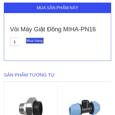
MUA SẢN PHẨM NÀY
Vòi Máy Giặt Đồng MIHA-PN16
Vòi
Mua hàng
Máy
Giặt
Đồng
MIHA-
PN16
số
lượng
SẢN PHẨM TƯƠNG TỰ