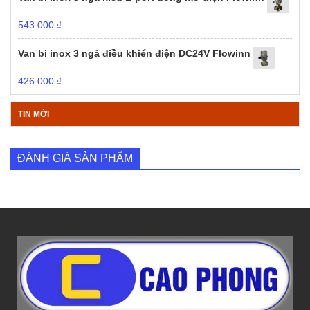
543.000
₫
Van bi inox 3 ngả điều khiển điện DC24V Flowinn
426.000
₫
TIN MỚI
ĐÁNH GIÁ SẢN PHẨM