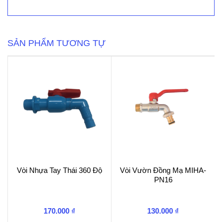
MIHA-
XK-
PN16
số
lượng
SẢN PHẨM TƯƠNG TỰ
Vòi Nhựa Tay Thái 360 Độ
Vòi Vườn Đồng Mạ MIHA-
PN16
170.000
₫
130.000
₫