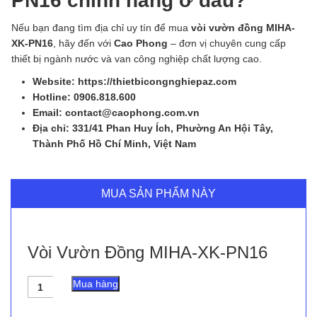
PN16 chính hãng ở đâu?
Nếu bạn đang tìm địa chỉ uy tín để mua
vòi vườn đồng MIHA-
XK-PN16
, hãy đến với
Cao Phong
– đơn vị chuyên cung cấp
thiết bị ngành nước và van công nghiệp chất lượng cao.
Website: https://thietbicongnghiepaz.com
Hotline: 0906.818.600
Email: contact@caophong.com.vn
Địa chỉ: 331/41 Phan Huy Ích, Phường An Hội Tây,
Thành Phố Hồ Chí Minh, Việt Nam
MUA SẢN PHẨM NÀY
Vòi Vườn Đồng MIHA-XK-PN16
Vòi
Mua hàng
Vườn
Đồng