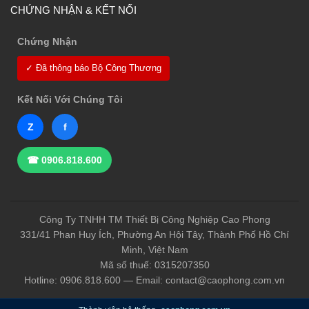
CHỨNG NHẬN & KẾT NỐI
Chứng Nhận
✓ Đã thông báo Bộ Công Thương
Kết Nối Với Chúng Tôi
Z
f
☎ 0906.818.600
Công Ty TNHH TM Thiết Bị Công Nghiệp Cao Phong
331/41 Phan Huy Ích, Phường An Hội Tây, Thành Phố Hồ Chí
Minh, Việt Nam
Mã số thuế: 0315207350
Hotline: 0906.818.600 — Email: contact@caophong.com.vn