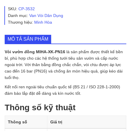
Đồng
MIHA-
SKU:
CP-3532
XK-
Danh mục:
Van Vòi Dân Dụng
PN16
Thương hiệu:
Minh Hòa
số
lượng
MÔ TẢ SẢN PHẨM
Vòi vườn đồng MIHA-XK-PN16
là sản phẩm được thiết kế bền
bỉ, phù hợp cho các hệ thống tưới tiêu sân vườn và cấp nước
ngoài trời. Với thân bằng đồng chắc chắn, vòi chịu được áp lực
cao đến 16 bar (PN16) và chống ăn mòn hiệu quả, giúp kéo dài
tuổi thọ.
Kết nối ren ngoài tiêu chuẩn quốc tế (BS 21 / ISO 228-1-2000)
đảm bảo lắp đặt dễ dàng và kín nước tốt.
Thông số kỹ thuật
Thông số
Giá trị