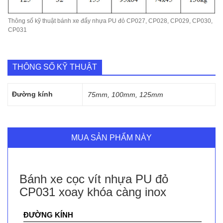
Thông số kỹ thuật bánh xe đẩy nhựa PU đỏ CP027, CP028, CP029, CP030,
CP031
THÔNG SỐ KỸ THUẬT
Đường kính
75mm, 100mm, 125mm
MUA SẢN PHẨM NÀY
Bánh xe cọc vít nhựa PU đỏ
CP031 xoay khóa càng inox
ĐƯỜNG KÍNH