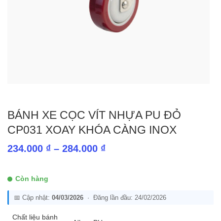
BÁNH XE CỌC VÍT NHỰA PU ĐỎ
CP031 XOAY KHÓA CÀNG INOX
Khoảng
234.000
₫
–
284.000
₫
giá:
từ
Còn hàng
234.000 ₫
📅 Cập nhật:
04/03/2026
· Đăng lần đầu: 24/02/2026
đến
284.000 ₫
Chất liệu bánh