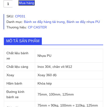
Bánh
Mua hàng
xe
cọc
vít
SKU:
CP031
nhựa
Danh mục:
Bánh xe đẩy hàng tải trung
,
Bánh xe đẩy nhựa PU
PU
Thương hiệu:
CP CASTER
đỏ
CP031
xoay
khóa
MÔ TẢ SẢN PHẨM
càng
inox
Chất liệu bánh
số
Nhựa PU
lượng
xe
Chất liệu càng
Inox 304, chân vít M12
Xoay
Xoay 360 độ
Hãm bánh
Khóa kép
Đường kính
75mm, 100mm, 125mm
bánh xe
75mm = 90kg, 100mm = 110kg, 125mm