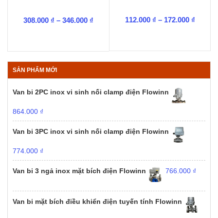
Khoản
Khoảng
112.000
₫
–
172.000
₫
308.000
₫
–
346.000
₫
giá:
giá:
từ
từ
112.00
308.000 ₫
đến
đến
172.00
346.000 ₫
SẢN PHẨM MỚI
Van bi 2PC inox vi sinh nối clamp điện Flowinn
864.000
₫
Van bi 3PC inox vi sinh nối clamp điện Flowinn
774.000
₫
Van bi 3 ngả inox mặt bích điện Flowinn
766.000
₫
Van bi mặt bích điều khiển điện tuyến tính Flowinn