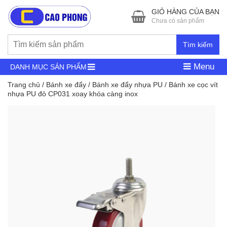
GIỎ HÀNG CỦA BẠN
Chưa có sản phẩm
Tìm kiếm
Menu
DANH MỤC SẢN PHẨM
Trang chủ
/
Bánh xe đẩy
/
Bánh xe đẩy nhựa PU
/ Bánh xe cọc vít
nhựa PU đỏ CP031 xoay khóa càng inox