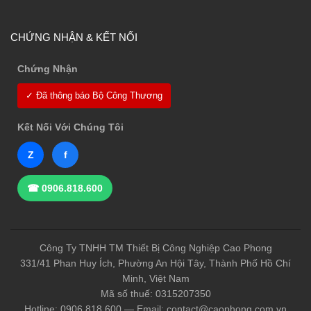
CHỨNG NHẬN & KẾT NỐI
Chứng Nhận
✓ Đã thông báo Bộ Công Thương
Kết Nối Với Chúng Tôi
Z
f
☎ 0906.818.600
Công Ty TNHH TM Thiết Bị Công Nghiệp Cao Phong
331/41 Phan Huy Ích, Phường An Hội Tây, Thành Phố Hồ Chí
Minh, Việt Nam
Mã số thuế: 0315207350
Hotline: 0906.818.600 — Email: contact@caophong.com.vn