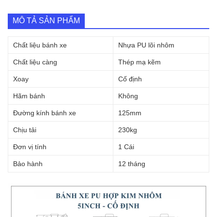
nhôm
cố
định
MÔ TẢ SẢN PHẨM
số
lượng
Chất liệu bánh xe
Nhựa PU lõi nhôm
Chất liệu càng
Thép mạ kẽm
Xoay
Cố định
Hãm bánh
Không
Đường kính bánh xe
125mm
Chịu tải
230kg
Đơn vị tính
1 Cái
Bảo hành
12 tháng