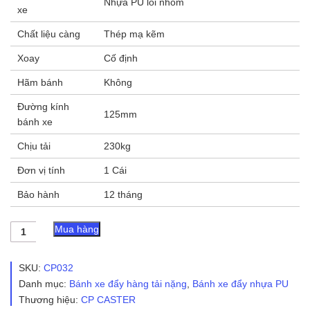
Nhựa PU lõi nhôm
xe
Chất liệu càng
Thép mạ kẽm
Xoay
Cố định
Hãm bánh
Không
Đường kính
125mm
bánh xe
Chịu tải
230kg
Đơn vị tính
1 Cái
Bảo hành
12 tháng
Bánh
Mua hàng
xe
đẩy
nhựa
SKU:
CP032
PU
Danh mục:
Bánh xe đẩy hàng tải nặng
,
Bánh xe đẩy nhựa PU
CP032
Thương hiệu:
CP CASTER
lõi