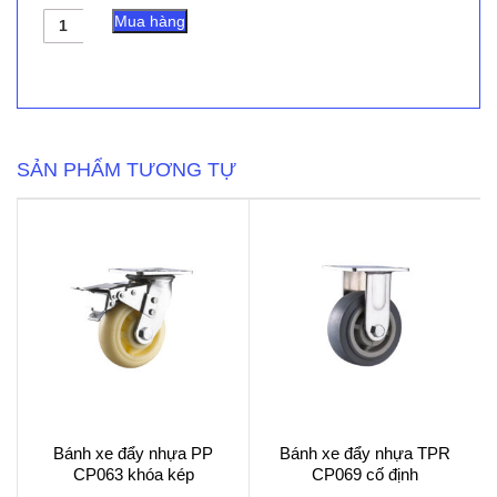
Bánh
Mua hàng
xe
đẩy
nhựa
PU
CP032
lõi
nhôm
SẢN PHẨM TƯƠNG TỰ
cố
định
số
lượng
Bánh xe đẩy nhựa PP
Bánh xe đẩy nhựa TPR
CP063 khóa kép
CP069 cố định