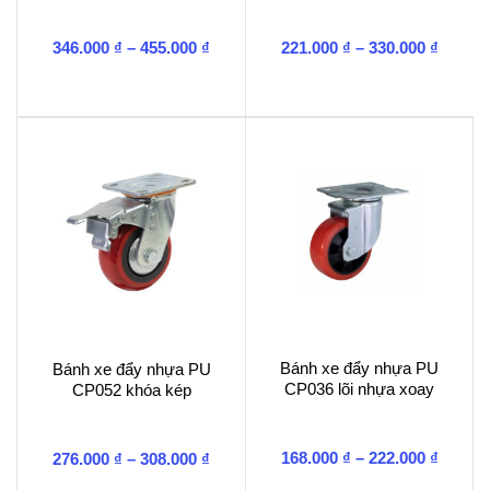
Khoảng
Khoản
346.000
₫
–
455.000
₫
221.000
₫
–
330.000
₫
giá:
giá:
từ
từ
346.000 ₫
221.00
đến
đến
455.000 ₫
330.00
Bánh xe đẩy nhựa PU
Bánh xe đẩy nhựa PU
CP036 lõi nhựa xoay
CP052 khóa kép
Khoản
Khoảng
168.000
₫
–
222.000
₫
276.000
₫
–
308.000
₫
giá:
giá: