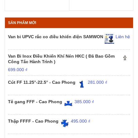
từ
từ
168.00
276.000 ₫
đến
đến
222.00
308.000 ₫
SẢN PHẨM MỚI
Van bi UPVC rắc co điều khiển điện SAMWON
Liên hệ
Van Bi Inox Điều Khiển Khí Nén HKC ( Đã Bao Gồm
Công Tắc Hành Trình )
699.000
₫
Cút FF 11.25°-22.5° - Cao Phong
281.000
₫
Tê gang FFF - Cao Phong
385.000
₫
Thập FFFF - Cao Phong
495.000
₫