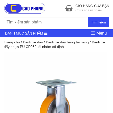
GIỎ HÀNG CỦA BẠN
Chưa có sản phẩm
Tìm kiếm
Menu
DANH MỤC SẢN PHẨM
Trang chủ
/
Bánh xe đẩy
/
Bánh xe đẩy hàng tải nặng
/ Bánh xe
đẩy nhựa PU CP032 lõi nhôm cố định