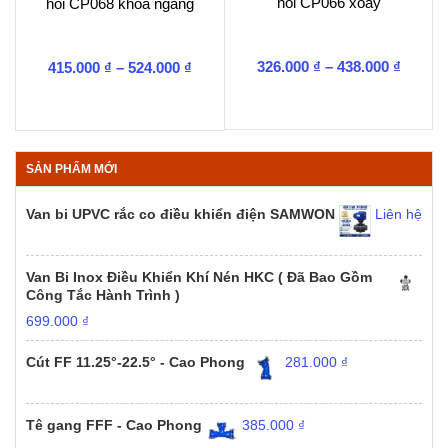
hồi CP066 xoay
hồi CP068 khóa ngang
Khoản
Khoảng
326.000
₫
–
438.000
₫
415.000
₫
–
524.000
₫
giá:
giá:
từ
từ
326.00
415.000 ₫
đến
đến
438.00
524.000 ₫
SẢN PHẨM MỚI
Van bi UPVC rắc co điều khiển điện SAMWON
Liên hệ
Van Bi Inox Điều Khiển Khí Nén HKC ( Đã Bao Gồm
Công Tắc Hành Trình )
699.000
₫
Cút FF 11.25°-22.5° - Cao Phong
281.000
₫
Tê gang FFF - Cao Phong
385.000
₫