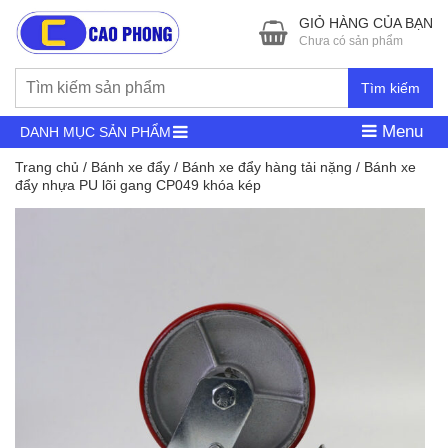
GIỎ HÀNG CỦA BẠN
Chưa có sản phẩm
Tìm kiếm
Menu
DANH MỤC SẢN PHẨM
Trang chủ
/
Bánh xe đẩy
/
Bánh xe đẩy hàng tải nặng
/ Bánh xe
đẩy nhựa PU lõi gang CP049 khóa kép