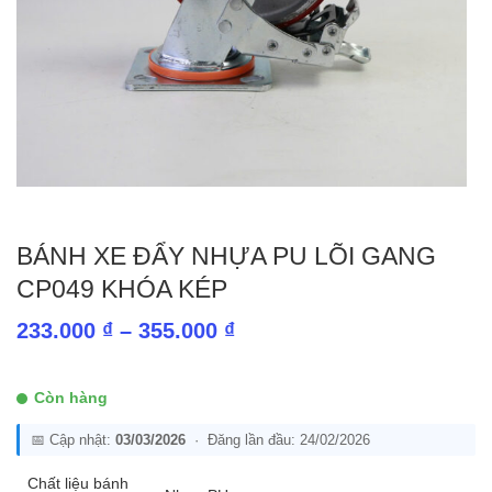
BÁNH XE ĐẨY NHỰA PU LÕI GANG
CP049 KHÓA KÉP
Khoảng
233.000
₫
–
355.000
₫
giá:
từ
Còn hàng
233.000 ₫
📅 Cập nhật:
03/03/2026
· Đăng lần đầu: 24/02/2026
đến
355.000 ₫
Chất liệu bánh