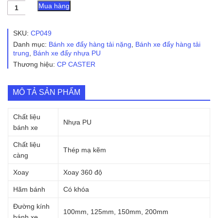
Bánh
Mua hàng
xe
đẩy
nhựa
SKU:
CP049
PU
Danh mục:
Bánh xe đẩy hàng tải nặng
,
Bánh xe đẩy hàng tải
lõi
trung
,
Bánh xe đẩy nhựa PU
gang
Thương hiệu:
CP CASTER
CP049
khóa
kép
số
MÔ TẢ SẢN PHẨM
lượng
Chất liệu
Nhựa PU
bánh xe
Chất liệu
Thép mạ kẽm
càng
Xoay
Xoay 360 độ
Hãm bánh
Có khóa
Đường kính
100mm, 125mm, 150mm, 200mm
bánh xe