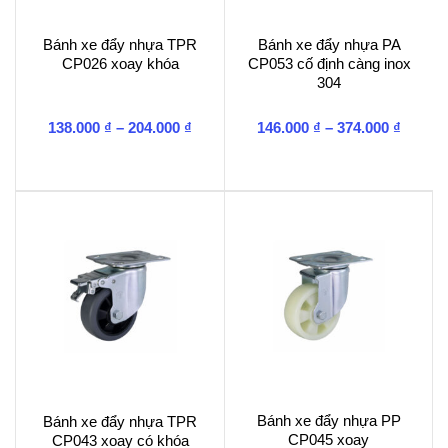
Bánh xe đẩy nhựa TPR
Bánh xe đẩy nhựa PA
CP026 xoay khóa
CP053 cố định càng inox
304
Khoảng
Khoản
138.000
₫
–
204.000
₫
146.000
₫
–
374.000
₫
giá:
giá:
từ
từ
138.000 ₫
146.00
đến
đến
204.000 ₫
374.00
Bánh xe đẩy nhựa PP
Bánh xe đẩy nhựa TPR
CP045 xoay
CP043 xoay có khóa