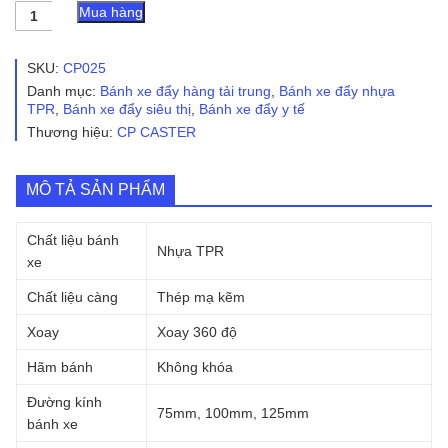
Bánh
Mua hàng
xe
đẩy
nhựa
SKU:
CP025
TPR
Danh mục:
Bánh xe đẩy hàng tải trung
,
Bánh xe đẩy nhựa
CP025
TPR
,
Bánh xe đẩy siêu thị
,
Bánh xe đẩy y tế
xoay
Thương hiệu:
CP CASTER
360
số
lượng
MÔ TẢ SẢN PHẨM
Chất liệu bánh
Nhựa TPR
xe
Chất liệu càng
Thép mạ kẽm
Xoay
Xoay 360 độ
Hãm bánh
Không khóa
Đường kính
75mm, 100mm, 125mm
bánh xe