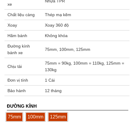
Nhựa TPR
xe
Chất liệu càng
Thép mạ kẽm
Xoay
Xoay 360 độ
Hãm bánh
Không khóa
Đường kính
75mm, 100mm, 125mm
bánh xe
75mm = 90kg, 100mm = 110kg, 125mm =
Chịu tải
130kg
Đơn vị tính
1 Cái
Bảo hành
12 tháng
ĐƯỜNG KÍNH
75mm
100mm
125mm