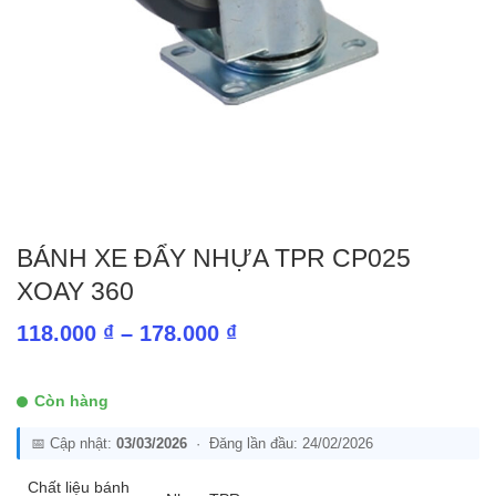
BÁNH XE ĐẨY NHỰA TPR CP025
XOAY 360
Khoảng
118.000
₫
–
178.000
₫
giá:
từ
Còn hàng
118.000 ₫
📅 Cập nhật:
03/03/2026
· Đăng lần đầu: 24/02/2026
đến
178.000 ₫
Chất liệu bánh