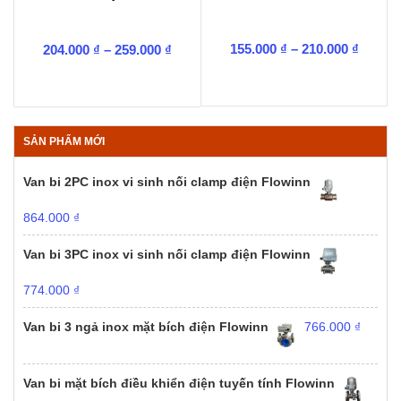
Khoản
Khoảng
155.000
₫
–
210.000
₫
204.000
₫
–
259.000
₫
giá:
giá:
từ
từ
155.00
204.000 ₫
đến
đến
210.00
259.000 ₫
SẢN PHẨM MỚI
Van bi 2PC inox vi sinh nối clamp điện Flowinn
864.000
₫
Van bi 3PC inox vi sinh nối clamp điện Flowinn
774.000
₫
Van bi 3 ngả inox mặt bích điện Flowinn
766.000
₫
Van bi mặt bích điều khiển điện tuyến tính Flowinn