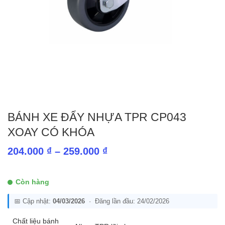
BÁNH XE ĐẨY NHỰA TPR CP043
XOAY CÓ KHÓA
Khoảng
204.000
₫
–
259.000
₫
giá:
từ
Còn hàng
204.000 ₫
📅 Cập nhật:
04/03/2026
· Đăng lần đầu: 24/02/2026
đến
259.000 ₫
Chất liệu bánh