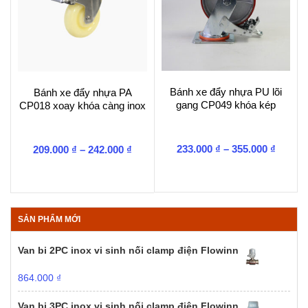
Bánh xe đẩy nhựa PU lõi
Bánh xe đẩy nhựa PA
gang CP049 khóa kép
CP018 xoay khóa càng inox
Khoản
Khoảng
233.000
₫
–
355.000
₫
209.000
₫
–
242.000
₫
giá:
giá:
từ
từ
233.00
209.000 ₫
đến
đến
355.00
242.000 ₫
SẢN PHẨM MỚI
Van bi 2PC inox vi sinh nối clamp điện Flowinn
864.000
₫
Van bi 3PC inox vi sinh nối clamp điện Flowinn