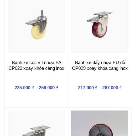
Bánh xe cọc vít nhựa PA
Bánh xe đẩy nhựa PU đỏ
CP020 xoay khóa càng inox
CP029 xoay khóa càng inox
Khoảng
Khoản
225.000
₫
–
259.000
₫
217.000
₫
–
267.000
₫
giá:
giá:
từ
từ
225.000 ₫
217.00
đến
đến
259.000 ₫
267.00