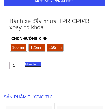
MUA SẢN PHẨM NÀY
Bánh xe đẩy nhựa TPR CP043
xoay có khóa
CHỌN ĐƯỜNG KÍNH
100mm
125mm
150mm
Bánh
Mua hàng
xe
đẩy
nhựa
TPR
CP043
xoay
có
SẢN PHẨM TƯƠNG TỰ
khóa
số
lượng