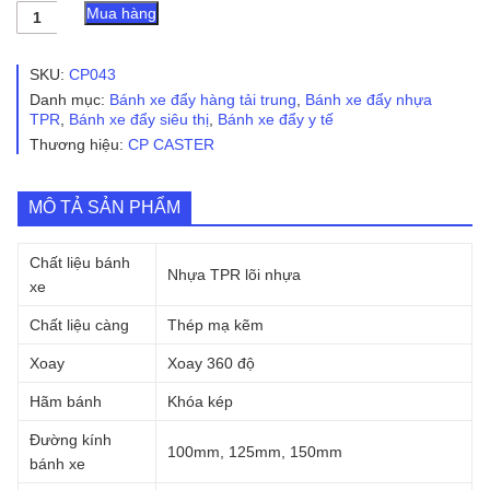
Bánh
Mua hàng
xe
đẩy
nhựa
SKU:
CP043
TPR
Danh mục:
Bánh xe đẩy hàng tải trung
,
Bánh xe đẩy nhựa
CP043
TPR
,
Bánh xe đẩy siêu thị
,
Bánh xe đẩy y tế
xoay
Thương hiệu:
CP CASTER
có
khóa
số
lượng
MÔ TẢ SẢN PHẨM
Chất liệu bánh
Nhựa TPR lõi nhựa
xe
Chất liệu càng
Thép mạ kẽm
Xoay
Xoay 360 độ
Hãm bánh
Khóa kép
Đường kính
100mm, 125mm, 150mm
bánh xe