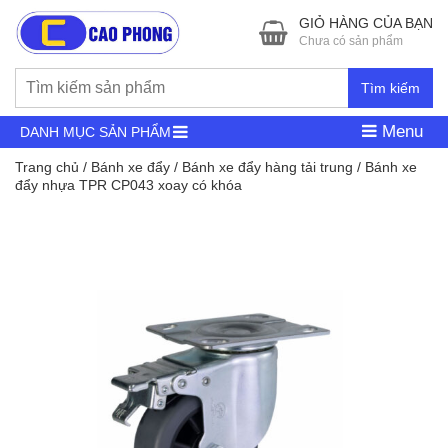
GIỎ HÀNG CỦA BẠN
Chưa có sản phẩm
Tìm kiếm
Menu
DANH MỤC SẢN PHẨM
Trang chủ
/
Bánh xe đẩy
/
Bánh xe đẩy hàng tải trung
/ Bánh xe
đẩy nhựa TPR CP043 xoay có khóa