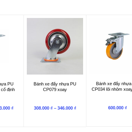
gang
CP095
cố
định
số
lượng
Bánh xe đẩy nhự
nhựa PU
Bánh xe đẩy nhựa PU
CP034 lõi nhôm xoa
 cố định
CP079 xoay
Khoảng
Khoảng
600.000
₫
3.000
₫
308.000
₫
–
346.000
₫
giá:
giá:
từ
từ
137.000 ₫
308.000 ₫
đến
đến