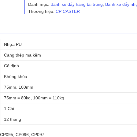
đỏ
Danh mục:
Bánh xe đẩy hàng tải trung
,
Bánh xe đẩy nh
lõi
Thương hiệu:
CP CASTER
gang
CP095
cố
định
số
lượng
Nhựa PU
Càng thép mạ kẽm
Cố định
Không khóa
75mm, 100mm
75mm = 80kg, 100mm = 110kg
1 Cái
12 tháng