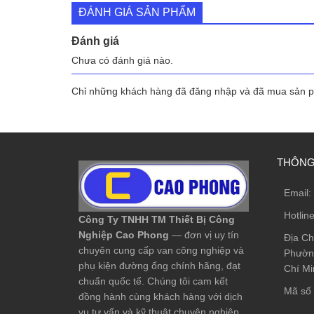
219.000 ₫
ĐÁNH GIÁ SẢN PHẨM
Đánh giá
Chưa có đánh giá nào.
Chỉ những khách hàng đã đăng nhập và đã mua sản ph
THÔNG 
Email:
Hotlin
Công Ty TNHH TM Thiết Bị Công
Nghiệp Cao Phong
— đơn vị uy tín
Địa Ch
chuyên cung cấp van công nghiệp và
Phường
phụ kiện đường ống chính hãng, đạt
Chí Mi
chuẩn quốc tế. Chúng tôi cam kết
Mã số 
đồng hành cùng khách hàng với dịch
vụ tư vấn và kỹ thuật chuyên nghiệp.