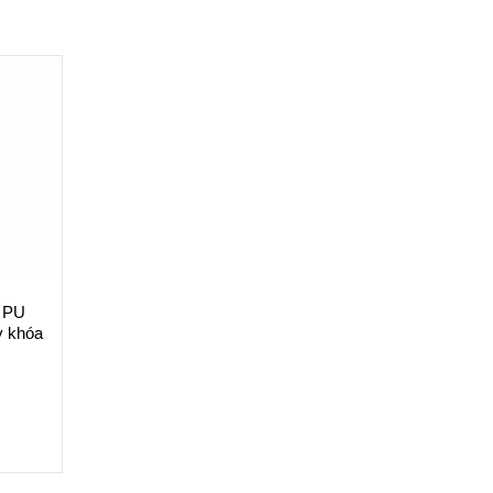
a PU
y khóa