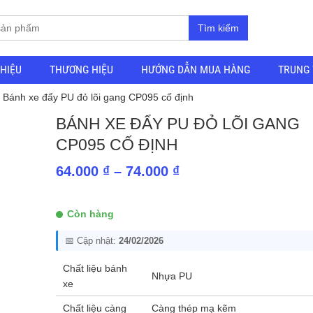
Tìm kiếm
THIỆU
THƯƠNG HIỆU
HƯỚNG DẪN MUA HÀNG
TRUNG 
 Bánh xe đẩy PU đỏ lõi gang CP095 cố định
BÁNH XE ĐẨY PU ĐỎ LÕI GANG
CP095 CỐ ĐỊNH
Khoảng
64.000
₫
–
74.000
₫
giá:
từ
Còn hàng
64.000 ₫
📅 Cập nhật:
24/02/2026
đến
74.000 ₫
Chất liệu bánh
Nhựa PU
xe
Chất liệu càng
Càng thép mạ kẽm