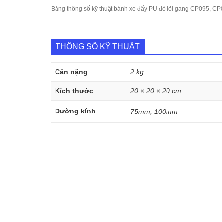
Bảng thông số kỹ thuật bánh xe đẩy PU đỏ lõi gang CP095, C
THÔNG SỐ KỸ THUẬT
Cân nặng
2 kg
Kích thước
20 × 20 × 20 cm
Đường kính
75mm, 100mm