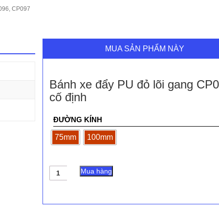
P096, CP097
MUA SẢN PHẨM NÀY
Bánh xe đẩy PU đỏ lõi gang CP
cố định
ĐƯỜNG KÍNH
75mm
100mm
Bánh
Mua hàng
xe
đẩy
PU
đỏ
lõi