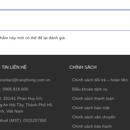
193.000 ₫
346.000 ₫
ẩm này mới có thể để lại đánh giá.
TIN LIÊN HỆ
CHÍNH SÁCH
contact@caophong.com.vn
Chính sách đổi trả – hoàn tiền
e:
0906.818.600
Điều khoản dịch vụ
ỉ:
331/41 Phan Huy Ích,
Chính sách thanh toán
 An Hội Tây, Thành Phố Hồ
Chính sách bảo mật
nh, Việt Nam
Chính sách vận chuyển
thuế (MST): 0315207350
Chính sách bảo hành