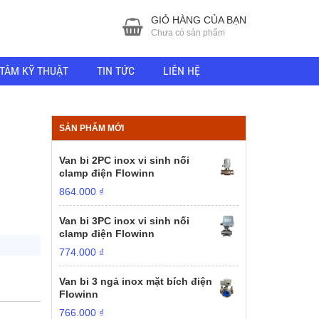
GIỎ HÀNG CỦA BẠN
Chưa có sản phẩm
TÂM KỸ THUẬT
TIN TỨC
LIÊN HỆ
SẢN PHẨM MỚI
Van bi 2PC inox vi sinh nối
clamp điện Flowinn
864.000
₫
Van bi 3PC inox vi sinh nối
clamp điện Flowinn
774.000
₫
Van bi 3 ngả inox mặt bích điện
Flowinn
766.000
₫