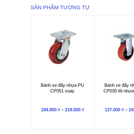
SẢN PHẨM TƯƠNG TỰ
Bánh xe đẩy nhựa PU
Bánh xe đẩy 
CP051 xoay
CP035 lõi nhựa
Khoảng
194.000
₫
–
219.000
₫
137.000
₫
–
19
giá:
từ
194.000 ₫
đến