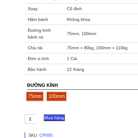
Xoay
Cố định
Hãm bánh
Không khóa
Đường kính
75mm, 100mm
bánh xe
Chịu tải
75mm = 80kg, 100mm = 110kg
Đơn vị tính
1 Cái
Bảo hành
12 tháng
ĐƯỜNG KÍNH
75mm
100mm
Bánh
Mua hàng
xe
đẩy
PU
SKU:
CP095