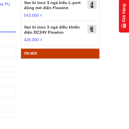
Van bi inox 3 ngả kiểu L-port
ựa PU
Giỏ hàng
đóng mở điện Flowinn
543.000
₫
Van bi inox 3 ngả điều khiển
điện DC24V Flowinn
426.000
₫
TIN MỚI