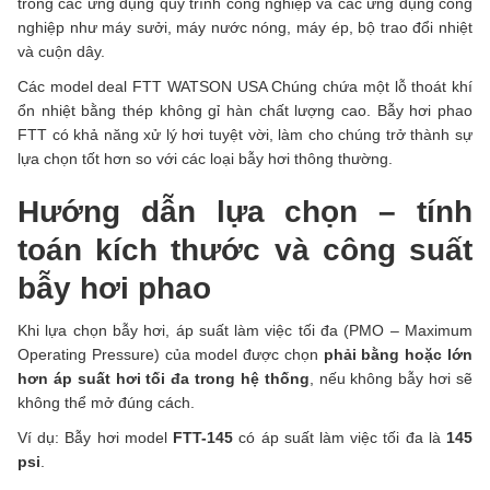
trong các ứng dụng quy trình công nghiệp và các ứng dụng công
nghiệp như máy sưởi, máy nước nóng, máy ép, bộ trao đổi nhiệt
và cuộn dây.
Các model deal FTT WATSON USA Chúng chứa một lỗ thoát khí
ổn nhiệt bằng thép không gỉ hàn chất lượng cao. Bẫy hơi phao
FTT có khả năng xử lý hơi tuyệt vời, làm cho chúng trở thành sự
lựa chọn tốt hơn so với các loại bẫy hơi thông thường.
Hướng dẫn lựa chọn – tính
toán kích thước và công suất
bẫy hơi phao
Khi lựa chọn bẫy hơi, áp suất làm việc tối đa (PMO – Maximum
Operating Pressure) của model được chọn
phải bằng hoặc lớn
hơn áp suất hơi tối đa trong hệ thống
, nếu không bẫy hơi sẽ
không thể mở đúng cách.
Ví dụ: Bẫy hơi model
FTT-145
có áp suất làm việc tối đa là
145
psi
.