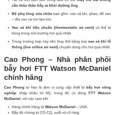
cần tháo thân bẫy ra khỏi đường ống
.
Bộ phụ tùng sửa chữa
bao gồm: van xả khí, phao, đế van
– đĩa van và ron làm kín.
Van xả khí tiêu chuẩn (thermostatic air vent)
có thể bị
hỏng trong môi trường hơi quá nhiệt.
Trong trường hợp này nên thay thế bằng loại
van xả khí lỗ
thông (live orifice air vent)
chuyên dùng cho hơi quá nhiệt.
Cao Phong – Nhà phân phối
bẫy hơi FTT Watson McDaniel
chính hãng
Cao Phong
tự hào là đơn vị cung cấp thiết bị
bẫy hơi công
nghiệp
nhập khẩu từ Mỹ, trong đó có dòng
FTT Watson
McDaniel
, với các cam kết:
Hàng chính hãng từ
Watson McDaniel
– USA.
Đầy đủ chứng từ CO-CQ, xuất xứ rõ ràng.