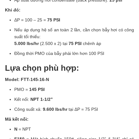
Áp suất đường hồi condensate (back pressure):
25 psi
Khi đó:
ΔP = 100 – 25 =
75 PSI
Nếu áp dụng hệ số an toàn 2 lần, cần chọn bẫy hơi có công
suất tối thiểu:
5.000 lbs/hr
(2.500 x 2) tại
75 PSI
chênh áp
Đồng thời PMO của bẫy phải lớn hơn 100 PSI
Lựa chọn phù hợp:
Model: FTT-145-16-N
PMO =
145 PSI
Kết nối:
NPT 1-1/2”
Công suất xả:
9.600 lbs/hr
tại ΔP = 75 PSI
Mã kết nối:
N
= NPT