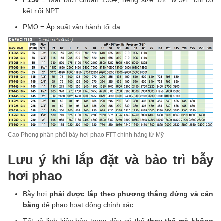
F150
= Mặt bích chuẩn 150#, riêng size 1/2” & 3/4” chỉ có
kết nối NPT
PMO = Áp suất vận hành tối đa
Cao Phong phân phối bẫy hơi phao FTT chính hãng từ Mỹ
Lưu ý khi lắp đặt và bảo trì bẫy
hơi phao
Bẫy hơi
phải được lắp theo phương thẳng đứng và cân
bằng
để phao hoạt động chính xác.
Tất cả linh kiện bên trong đều có thể
thay thế mà không