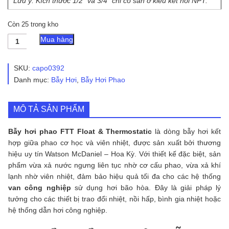
Lưu ý: Kích thước 1/2” và 3/4” chỉ có sẵn ở kiểu kết nối NPT.
Còn 25 trong kho
Bẫy
Mua hàng
Hơi
Phao
FTT
SKU:
capo0392
Float
Danh mục:
Bẫy Hơi
,
Bẫy Hơi Phao
&
Thermostatic
số
MÔ TẢ SẢN PHẨM
lượng
Bẫy hơi phao FTT Float & Thermostatic
là dòng bẫy hơi kết
hợp giữa phao cơ học và viên nhiệt, được sản xuất bởi thương
hiệu uy tín Watson McDaniel – Hoa Kỳ. Với thiết kế đặc biệt, sản
phẩm vừa xả nước ngưng liên tục nhờ cơ cấu phao, vừa xả khí
lạnh nhờ viên nhiệt, đảm bảo hiệu quả tối đa cho các hệ thống
van công nghiệp
sử dụng hơi bão hòa. Đây là giải pháp lý
tưởng cho các thiết bị trao đổi nhiệt, nồi hấp, bình gia nhiệt hoặc
hệ thống dẫn hơi công nghiệp.