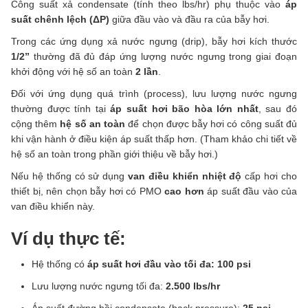
Công suất xả condensate (tính theo lbs/hr) phụ thuộc vào
áp
suất chênh lệch (ΔP)
giữa đầu vào và đầu ra của bẫy hơi.
Trong các ứng dụng xả nước ngưng (drip), bẫy hơi kích thước
1/2”
thường đã đủ đáp ứng lượng nước ngưng trong giai đoạn
khởi động với hệ số an toàn
2 lần
.
Đối với ứng dụng quá trình (process), lưu lượng nước ngưng
thường được tính tại
áp suất hơi bão hòa lớn nhất
, sau đó
cộng thêm
hệ số an toàn
để chọn được bẫy hơi có công suất đủ
khi vận hành ở điều kiện áp suất thấp hơn. (Tham khảo chi tiết về
hệ số an toàn trong phần giới thiệu về bẫy hơi.)
Nếu hệ thống có sử dụng
van điều khiển nhiệt độ
cấp hơi cho
thiết bị, nên chọn bẫy hơi có PMO
cao hơn
áp suất đầu vào của
van điều khiển này.
Ví dụ thực tế:
Hệ thống có
áp suất hơi đầu vào tối đa: 100 psi
Lưu lượng nước ngưng tối đa:
2.500 lbs/hr