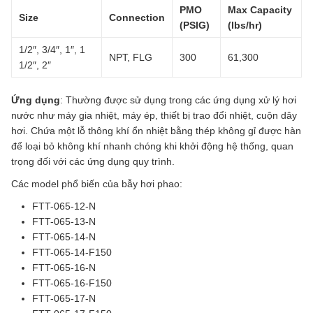
PMO
Max Capacity
Size
Connection
(PSIG)
(lbs/hr)
1/2″, 3/4″, 1″, 1
NPT, FLG
300
61,300
1/2″, 2″
Ứng dụng
: Thường được sử dụng trong các ứng dụng xử lý hơi
nước như máy gia nhiệt, máy ép, thiết bị trao đổi nhiệt, cuộn dây
hơi. Chứa một lỗ thông khí ổn nhiệt bằng thép không gỉ được hàn
để loại bỏ không khí nhanh chóng khi khởi động hệ thống, quan
trọng đối với các ứng dụng quy trình.
Các model phổ biến của bẫy hơi phao:
FTT-065-12-N
FTT-065-13-N
FTT-065-14-N
FTT-065-14-F150
FTT-065-16-N
FTT-065-16-F150
FTT-065-17-N