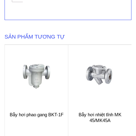
Hơi
Phao
FTT
Float
&
Thermostatic
số
SẢN PHẨM TƯƠNG TỰ
lượng
Bẫy hơi phao gang BKT-1F
Bẫy hơi nhiệt tĩnh MK
45/MK45A