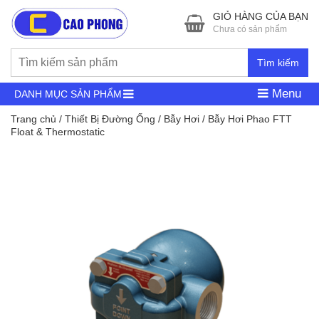
GIỎ HÀNG CỦA BẠN
Chưa có sản phẩm
Tìm kiếm
Menu
DANH MỤC SẢN PHẨM
Trang chủ
/
Thiết Bị Đường Ống
/
Bẫy Hơi
/ Bẫy Hơi Phao FTT
Float & Thermostatic