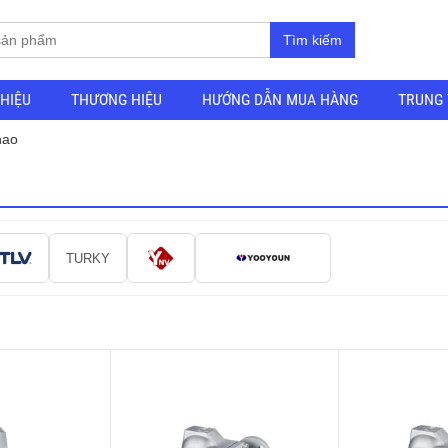
Tìm kiếm
THIỆU
THƯƠNG HIỆU
HƯỚNG DẪN MUA HÀNG
TRUNG 
hao
TURKY