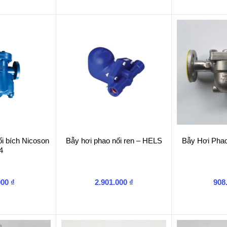
i bích Nicoson
Bẫy hơi phao nối ren – HELS
Bẫy Hơi Pha
4
000
₫
2.901.000
₫
908