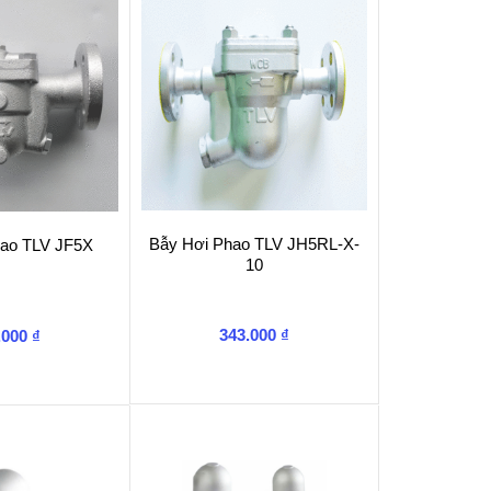
Bẫy Hơi Phao TLV JH5RL-X-
hao TLV JF5X
10
343.000
₫
.000
₫