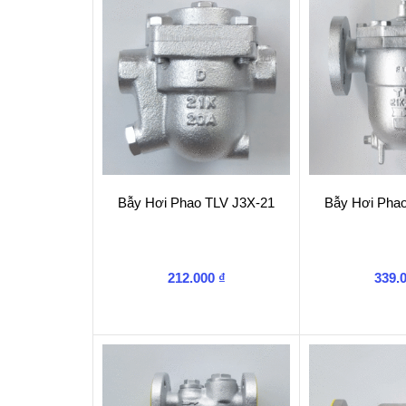
Bẫy Hơi Phao TLV J3X-21
Bẫy Hơi Pha
212.000
₫
339.