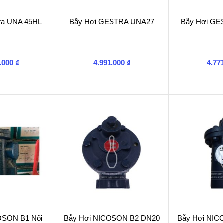
tra UNA 45HL
Bẫy Hơi GESTRA UNA27
Bẫy Hơi G
0.000
₫
4.991.000
₫
4.77
OSON B1 Nối
Bẫy Hơi NICOSON B2 DN20
Bẫy Hơi NI