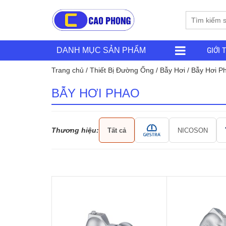
GIỚI 
DANH MỤC SẢN PHẨM
Trang chủ
/
Thiết Bị Đường Ống
/
Bẫy Hơi
/ Bẫy Hơi P
BẪY HƠI PHAO
Thương hiệu:
Tất cả
NICOSON