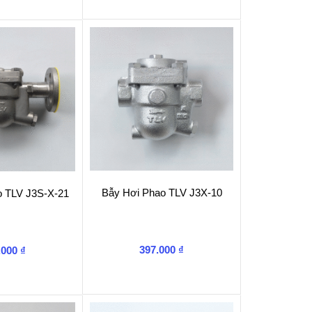
Bẫy Hơi Phao TLV J3X-10
o TLV J3S-X-21
397.000
₫
.000
₫