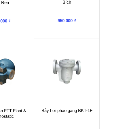
Bích
i Ren
950.000
₫
.000
₫
Bẫy hơi phao gang BKT-1F
o FTT Float &
ostatic