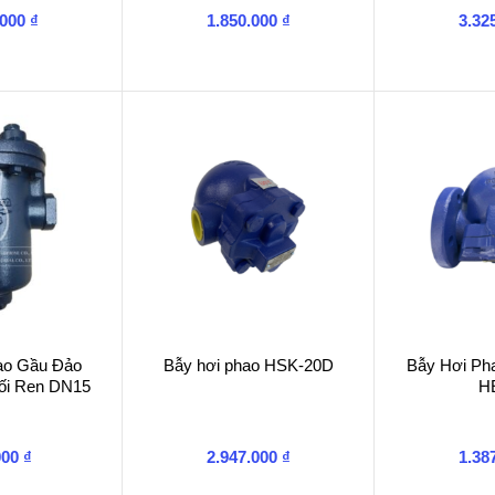
.000
₫
1.850.000
₫
3.32
ao Gầu Đảo
Bẫy hơi phao HSK-20D
Bẫy Hơi Ph
i Ren DN15
H
000
₫
2.947.000
₫
1.38