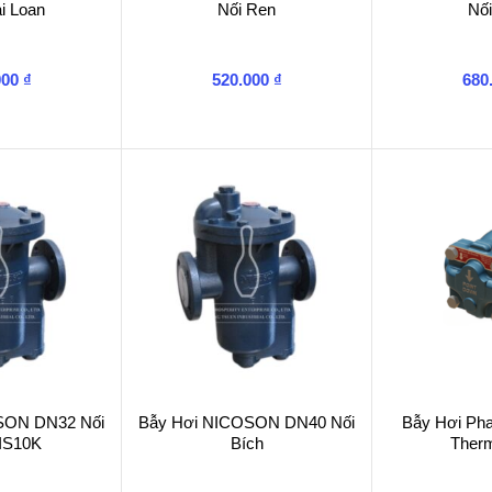
i Loan
Nối Ren
Nố
000
₫
520.000
₫
680
SON DN32 Nối
Bẫy Hơi NICOSON DN40 Nối
Bẫy Hơi Pha
JIS10K
Bích
Therm