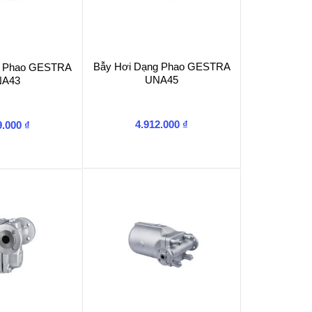
Bẫy Hơi Dạng Phao GESTRA
g Phao GESTRA
UNA45
A43
4.912.000
₫
9.000
₫