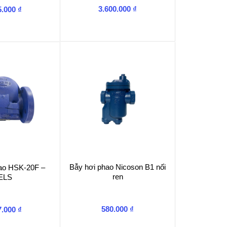
3.600.000
₫
5.000
₫
Bẫy hơi phao Nicoson B1 nối
ao HSK-20F –
ren
ELS
580.000
₫
7.000
₫