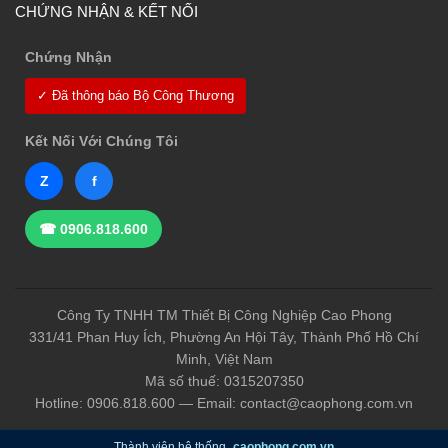
CHỨNG NHẬN & KẾT NỐI
Chứng Nhận
✓ Đã thông báo Bộ Công Thương
Kết Nối Với Chúng Tôi
Z
f
☎ 0906.818.600
Công Ty TNHH TM Thiết Bị Công Nghiệp Cao Phong
331/41 Phan Huy Ích, Phường An Hội Tây, Thành Phố Hồ Chí
Minh, Việt Nam
Mã số thuế: 0315207350
Hotline: 0906.818.600 — Email: contact@caophong.com.vn
Thành viên hệ thống
caophong.com.vn