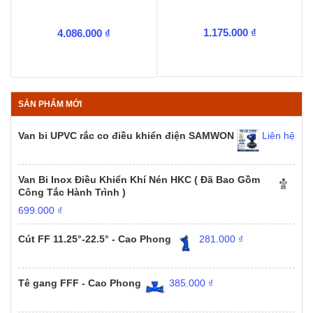
1.175.000
₫
4.086.000
₫
SẢN PHẨM MỚI
Van bi UPVC rắc co điều khiển điện SAMWON
Liên hệ
Van Bi Inox Điều Khiển Khí Nén HKC ( Đã Bao Gồm
Công Tắc Hành Trình )
699.000
₫
Cút FF 11.25°-22.5° - Cao Phong
281.000
₫
Tê gang FFF - Cao Phong
385.000
₫