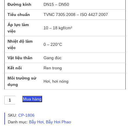
Đường kính
DN15 – DN50
Tiêu chuẩn
TVNC 7305:2008 – ISO 4427:2007
Áp lực làm
10 – 18 kgf/cm²
việc
Nhiệt độ làm
0 – 220°C
việc
Vật liệu thân
Gang đúc
Kết nối
Ren trong
Môi trường sử
Hơi, hơi nóng
dụng
Bẫy
Mua hàng
Hơi
Spirax
Sarco
SKU:
CP-1806
số
Danh mục:
Bẫy Hơi
,
Bẫy Hơi Phao
lượng