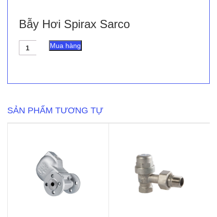
Bẫy Hơi Spirax Sarco
Bẫy
Mua hàng
Hơi
Spirax
Sarco
số
lượng
SẢN PHẨM TƯƠNG TỰ