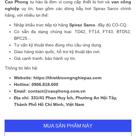
Cao Phong
tự hào là đơn vị cung cấp thiết bị hơi và
van công
nghiệp
uy tín, bao gồm các dòng bẫy hơi Spirax Sarco chính
hãng, với nhiều lợi thế:
Nhập khẩu trực tiếp từ hãng
Spirax Sarco
, đầy đủ CO-CQ.
Có sẵn đa dạng chủng loại: TD42, FT14, FT43, BTD52,
BPC25…
Tư vấn kỹ thuật theo đúng nhu cầu ứng dụng.
Giao hàng toàn quốc, hỗ trợ kỹ thuật tận nơi.
Giá cạnh tranh, bảo hành uy tín.
Thông tin liên hệ:
Website: https://thietbicongnghiepaz.com
Hotline: 0906.818.600
Email: contact@caophong.com.vn
Địa chỉ: 331/41 Phan Huy Ích, Phường An Hội Tây,
Thành Phố Hồ Chí Minh, Việt Nam
MUA SẢN PHẨM NÀY